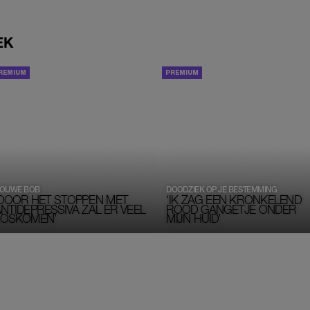
EK
INTERVIEW
PORTRETTEN
OUWE BOB
DOODZIEK OP JE BESTEMMING
‘DOOR HET STOPPEN MET
‘IK ZAG EEN KRONKELEND
NTIDEPRESSIVA ZAL ER VEEL 
ROOD GANGETJE ONDER 
LOSKOMEN’
MIJN HUID’