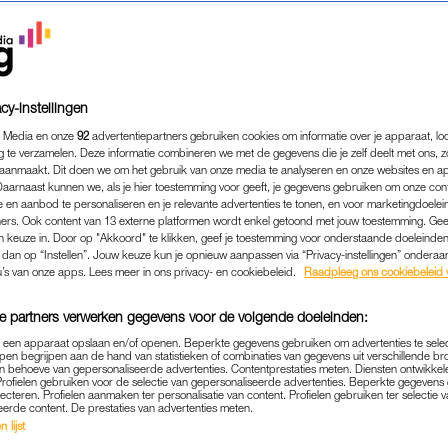
NDER DE HOSSON
cy-instellingen
 ER STRAKS VOOR ZIJN VROUW
 Media en onze
92
advertentiepartners gebruiken cookies om informatie over je apparaat, lo
ENTIE ZOU ZORGEN. HIJ WIST
g te verzamelen. Deze informatie combineren we met de gegevens die je zelf deelt met ons, z
ZOU MOETEN LOSLATEN'
aanmaakt. Dit doen we om het gebruik van onze media te analyseren en onze websites en a
Daarnaast kunnen we, als je hier toestemming voor geeft, je gegevens gebruiken om onze con
 en aanbod te personaliseren en je relevante advertenties te tonen, en voor marketingdoele
ers. Ook content van 13 externe platformen wordt enkel getoond met jouw toestemming. Ge
GOED OM TE WETEN
gen keuze in. Door op "Akkoord" te klikken, geef je toestemming voor onderstaande doeleinden. 
om
Te mooi om waar te zijn? Kijk uit voor AI-
k dan op “Instellen”. Jouw keuze kun je opnieuw aanpassen via “Privacy-instellingen” ondera
mijn
foto's op tweedehandsplatformen zoals
u’s van onze apps. Lees meer in ons privacy- en cookiebeleid.
Raadpleeg ons cookiebeleid 
Vinted
e partners verwerken gegevens voor de volgende doeleinden:
p een apparaat opslaan en/of openen. Beperkte gegevens gebruiken om advertenties te sele
ADVERTORIAL
pen begrijpen aan de hand van statistieken of combinaties van gegevens uit verschillende br
lt u
Draglegendes RuPaul en Conchita Wurst
 behoeve van gepersonaliseerde advertenties. Contentprestaties meten. Diensten ontwikkel
tegenkomen op de Dam? Dat kan zomaar
Profielen gebruiken voor de selectie van gepersonaliseerde advertenties. Beperkte gegeven
lecteren. Profielen aanmaken ter personalisatie van content. Profielen gebruiken ter selectie 
eens realiteit worden
eerde content. De prestaties van advertenties meten.
 lijst
INTERVIEW