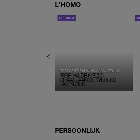
L'HOMO
INTERVIEW
FIRST GENTLEMAN NICOLÁS KEENAN
‘ROB WILDE ME ZO
GRAAG AAN DE WERELD
LATEN ZIEN’
PERSOONLIJK