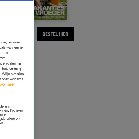
LEES MEER
BESTEL HIER
catie, browser
oals wanneer je
pps te
tent,
inden delen met
ef toestemming
Wil je niet alles
an onze websites
voor meer
cteren.
onnen. Profielen
en en
s gebruiken om
van