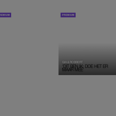
ACHTERGROND
DUBBELINTERVIEW
GIA & ROBBERT
‘DIT BEN IK: DOE HET ER 
MAAR MEE’