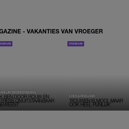
GAZINE - VAKANTIES VAN VROEGER
INTERVIEW
DUBBELINTERVIEW
ARLIJN WEERDENBURG
‘IK BEN DOOR ROUW EN
LOES & ROELAND
STRESS ONUITSTAANBAAR
‘ROUWEN IS MOOI, MAAR
GEWEEST’
OOK HEEL PIJNLIJK’