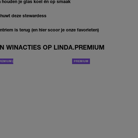
en houden je glas koel én op smaak
schuwt deze stewardess
riem is terug (en hier scoor je onze favorieten)
N WINACTIES OP LINDA.PREMIUM
CADEAUTJE OP DINSDAG
FIJNE KORTING