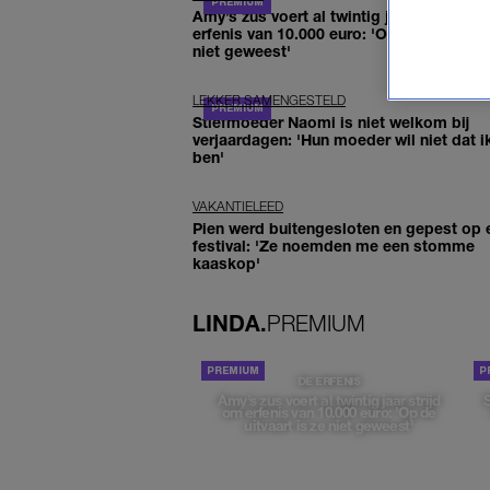
Amy’s zus voert al twintig jaar strijd om
erfenis van 10.000 euro: 'Op de uitvaart i
niet geweest'
LEKKER SAMENGESTELD
Stiefmoeder Naomi is niet welkom bij
verjaardagen: 'Hun moeder wil niet dat i
ben'
VAKANTIELEED
Pien werd buitengesloten en gepest op 
festival: 'Ze noemden me een stomme
kaaskop'
LINDA.
PREMIUM
DE ERFENIS
Amy’s zus voert al twintig jaar strijd
om erfenis van 10.000 euro: 'Op de
uitvaart is ze niet geweest'