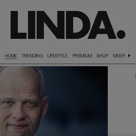
HOME
TRENDING
TRENDING
LIFESTYLE
LIFESTYLE
PREMIUM
PREMIUM
SHOP
SHOP
MEER
MEER