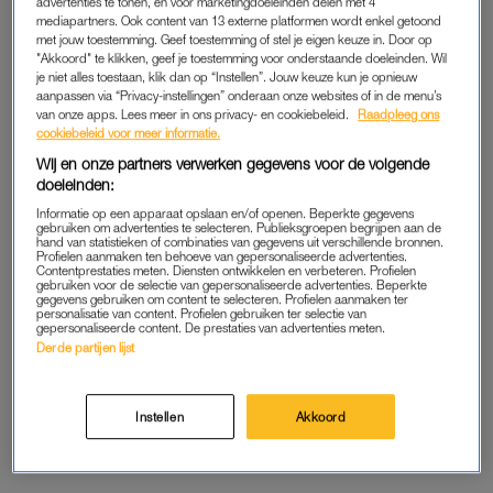
advertenties te tonen, en voor marketingdoeleinden delen met 4
JAN VERSTEEGH
JAN VERSTEEGH
mediapartners. Ook content van 13 externe platformen wordt enkel getoond
'Omdat ik me behoorlijk
'Helaas is er iemand die de
met jouw toestemming. Geef toestemming of stel je eigen keuze in. Door op
geneerde tussen vrijwel
verantwoordelijkheid niet
"Akkoord" te klikken, geef je toestemming voor onderstaande doeleinden. Wil
alleen maar vrouwen, is het
kan dragen, en die iemand
je niet alles toestaan, klik dan op “Instellen”. Jouw keuze kun je opnieuw
bij één bezoek gebleven'
ben ik'
aanpassen via “Privacy-instellingen” onderaan onze websites of in de menu’s
van onze apps. Lees meer in ons privacy- en cookiebeleid.
Raadpleeg ons
cookiebeleid voor meer informatie.
JAN VERSTEEGH
JAN VERSTEEGH
'Ik betrap mezelf op gekke
'Zoals zoveel mannen sterf
Wij en onze partners verwerken gegevens voor de volgende
fouten die me doen beseffen
ik liever dan dat ik me iets
doeleinden:
dat ik twee weken rust wel
laat uitleggen'
kan gebruiken'
Informatie op een apparaat opslaan en/of openen. Beperkte gegevens
gebruiken om advertenties te selecteren. Publieksgroepen begrijpen aan de
hand van statistieken of combinaties van gegevens uit verschillende bronnen.
Profielen aanmaken ten behoeve van gepersonaliseerde advertenties.
JAN VERSTEEGH
JAN VERSTEEGH
Contentprestaties meten. Diensten ontwikkelen en verbeteren. Profielen
'Waar mijn dochter alleen
'Ik lette even niet op wat ik
gebruiken voor de selectie van gepersonaliseerde advertenties. Beperkte
gegevens gebruiken om content te selecteren. Profielen aanmaken ter
maar oog had voor haar
in mijn digitale mandje
personalisatie van content. Profielen gebruiken ter selectie van
vriendinnen, liep ik met mijn
gooide en kocht er 3600'
gepersonaliseerde content. De prestaties van advertenties meten.
ziel onder mijn arm'
Derde partijen lijst
JAN VERSTEEGH
JAN VERSTEEGH
'Er staan twee mannen in de
'Mijn moeder is gevallen en
Instellen
Akkoord
tuin, als ik ze moet
dat drukt me met de neus op
omschrijven kom ik uit bij de
de feiten, ze wordt fragieler'
term louche'