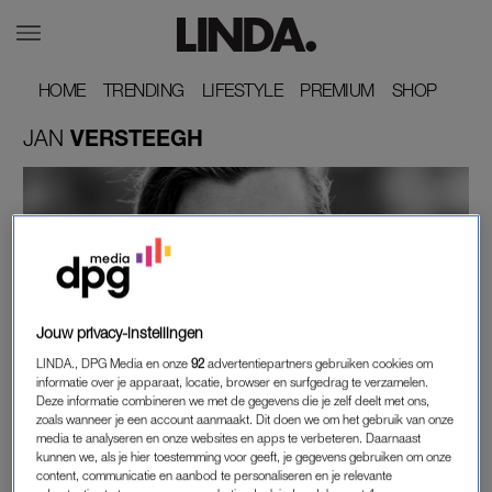
HOME
HOME
TRENDING
TRENDING
LIFESTYLE
LIFESTYLE
PREMIUM
PREMIUM
SHOP
SHOP
JAN
VERSTEEGH
Jouw privacy-instellingen
LINDA., DPG Media en onze
92
advertentiepartners gebruiken cookies om
JAN VERSTEEGH
informatie over je apparaat, locatie, browser en surfgedrag te verzamelen.
'IK ZOU WEL EVEN HET WOORD DOEN IN HET
Deze informatie combineren we met de gegevens die je zelf deelt met ons,
zoals wanneer je een account aanmaakt. Dit doen we om het gebruik van onze
ITALIAANS, MAAR HET LEVERDE VOORAL
media te analyseren en onze websites en apps te verbeteren. Daarnaast
GROOT VERMAAK OP BIJ MIJN VROUW'
kunnen we, als je hier toestemming voor geeft, je gegevens gebruiken om onze
content, communicatie en aanbod te personaliseren en je relevante