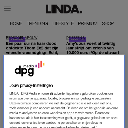
HOME
HOME
TRENDING
TRENDING
LIFESTYLE
LIFESTYLE
PREMIUM
PREMIUM
SHOP
SHOP
BEDROGEN VROUW
DE ERFENIS
Een paar uur na haar dood
Amy’s zus voert al twintig
ontdekte Thom (32) dat zijn
jaar strijd om erfenis van
vriendin vreemdging: 'Echt,
10.000 euro: 'Op de uitvaart
mijn bek viel open'
is ze niet geweest'
VRIJPARTIJ
ADVERTORIAL
Noa (26): 'Ik moest in de
Zin om te bingen? Déze
spiegel kijken terwijl zij met
(iconische) queer series
me aan het seksen was en
verdienen een plek op je
Jouw privacy-instellingen
de tranen sprongen in mijn
kijklijst
ogen'
LINDA., DPG Media en onze
92
advertentiepartners gebruiken cookies om
informatie over je apparaat, locatie, browser en surfgedrag te verzamelen.
EROTISCH LUISTERVERHAAL
LEKKER SAMENGESTELD
Deze informatie combineren we met de gegevens die je zelf deelt met ons,
'Vanuit haar bekken spoelde
Stiefmoeder Naomi is niet
zoals wanneer je een account aanmaakt. Dit doen we om het gebruik van onze
het orgasme omhoog. Ze
welkom bij verjaardagen:
media te analyseren en onze websites en apps te verbeteren. Daarnaast
kreunde, hard,
'Hun moeder wil niet dat ik
kunnen we, als je hier toestemming voor geeft, je gegevens gebruiken om onze
ongecontroleerd. Haar lijf
er ben'
content, communicatie en aanbod te personaliseren en je relevante
schokte'
advertenties te tonen, en voor marketingdoeleinden delen met 4