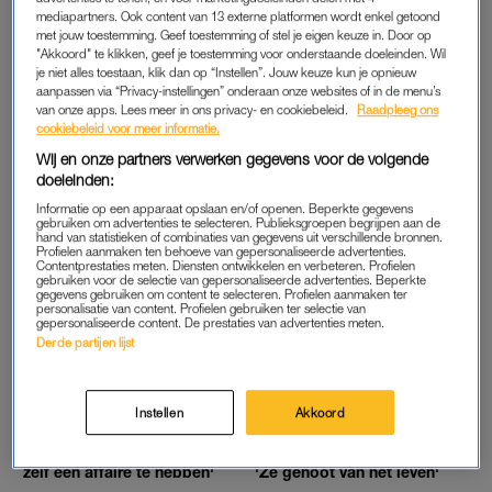
mediapartners. Ook content van 13 externe platformen wordt enkel getoond
OPROEP
ADVERTORIAL
met jouw toestemming. Geef toestemming of stel je eigen keuze in. Door op
Waarom ben (én blijf) jij
Jolanda reisde naar een
"Akkoord" te klikken, geef je toestemming voor onderstaande doeleinden. Wil
bewust single? Vertel het
afgelegen eiland voor de
je niet alles toestaan, klik dan op “Instellen”. Jouw keuze kun je opnieuw
aan LINDA.
kust van Zuid-Australië: 'Wij
aanpassen via “Privacy-instellingen” onderaan onze websites of in de menu’s
kwamen aan, onze koffers
van onze apps. Lees meer in ons privacy- en cookiebeleid.
Raadpleeg ons
niet'
cookiebeleid voor meer informatie.
ACHTERGROND
OPROEP
Wij en onze partners verwerken gegevens voor de volgende
‘Dat na de scheiding bleek
'Ik weet dat mijn partner
doeleinden:
dat ik mijn eigen broek kon
vreemdgaat en ik vind het
ophouden en in ons huis kon
eigenlijk wel prima'
Informatie op een apparaat opslaan en/of openen. Beperkte gegevens
blijven wonen, was mijn
gebruiken om advertenties te selecteren. Publieksgroepen begrijpen aan de
hand van statistieken of combinaties van gegevens uit verschillende bronnen.
‘finest moment’’
Profielen aanmaken ten behoeve van gepersonaliseerde advertenties.
Contentprestaties meten. Diensten ontwikkelen en verbeteren. Profielen
LIEVE HELEEN
PERSOONLIJK VERHAAL
gebruiken voor de selectie van gepersonaliseerde advertenties. Beperkte
Fred (55): 'Ik vind het
Merel verhuist voor een man
gegevens gebruiken om content te selecteren. Profielen aanmaken ter
personalisatie van content. Profielen gebruiken ter selectie van
moeilijk om meerdere keren
naar andere kant van het
gepersonaliseerde content. De prestaties van advertenties meten.
klaar te komen tijdens een
land, maar hij verdwijnt:
Derde partijen lijst
vrijpartij'
'Huur al maanden niet
betaald'
VERLATEN VROUW
LEVEN MET DE DOOD
Instellen
Akkoord
Fae (24): 'Vreemdgaan was
Iede over de uitvaart van
uit den boze, dat deed je
Marlies, die om het leven
niet, toch bleek mijn partner
werd gebracht in Colombia:
zelf een affaire te hebben'
'Ze genoot van het leven'