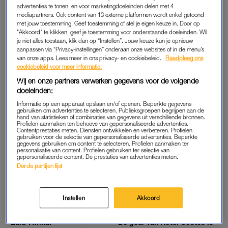
advertenties te tonen, en voor marketingdoeleinden delen met 4
mediapartners. Ook content van 13 externe platformen wordt enkel getoond
met jouw toestemming. Geef toestemming of stel je eigen keuze in. Door op
"Akkoord" te klikken, geef je toestemming voor onderstaande doeleinden. Wil
je niet alles toestaan, klik dan op “Instellen”. Jouw keuze kun je opnieuw
REIZEN
REIZEN
aanpassen via “Privacy-instellingen” onderaan onze websites of in de menu’s
‘Hugh Grant kocht hier een
Klein kind thuis en toe aan
van onze apps. Lees meer in ons privacy- en cookiebeleid.
Raadpleeg ons
huis. Je schijnt ’m tegen te
een mini-break (alleen)? Dit
cookiebeleid voor meer informatie.
kunnen komen op de markt’
zijn ons beste tips in
Wij en onze partners verwerken gegevens voor de volgende
Nederland
doeleinden:
Informatie op een apparaat opslaan en/of openen. Beperkte gegevens
REIZEN
REIZEN
gebruiken om advertenties te selecteren. Publieksgroepen begrijpen aan de
‘Dit waddeneiland heeft
Dit kleine zusje van Parijs is
hand van statistieken of combinaties van gegevens uit verschillende bronnen.
zichzelf (culinair en creatief)
culinair gezien de beste stad
Profielen aanmaken ten behoeve van gepersonaliseerde advertenties.
Contentprestaties meten. Diensten ontwikkelen en verbeteren. Profielen
opnieuw uitgevonden’
van heel Frankrijk
gebruiken voor de selectie van gepersonaliseerde advertenties. Beperkte
gegevens gebruiken om content te selecteren. Profielen aanmaken ter
personalisatie van content. Profielen gebruiken ter selectie van
REIZEN
REIZEN
gepersonaliseerde content. De prestaties van advertenties meten.
Reis je met kinderen? Doe
Dit land heeft het allemaal:
Derde partijen lijst
jezelf een lol met deze drie
steden waar je in kunt
travelhacks van Maartje
verdwalen en zandstranden
Diepstraten
om te paraderen
Instellen
Akkoord
REIZEN
REIZEN
Zuid-Afrika:
De geur van Hotel Costes is