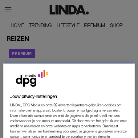
HOME
HOME
TRENDING
TRENDING
LIFESTYLE
LIFESTYLE
PREMIUM
PREMIUM
SHOP
SHOP
REIZEN
REIZEN
Jouw privacy-instellingen
CRUISEN OP DE MIDDELLANDSE ZEE
LINDA., DPG Media en onze
92
advertentiepartners gebruiken cookies om
‘ELKE DAG GENIETEN
informatie over je apparaat, locatie, browser en surfgedrag te verzamelen.
VAN EEN NIEUW,
Deze informatie combineren we met de gegevens die je zelf deelt met ons,
MAGNIFIEK UITZICHT’
zoals wanneer je een account aanmaakt. Dit doen we om het gebruik van onze
media te analyseren en onze websites en apps te verbeteren. Daarnaast
kunnen we, als je hier toestemming voor geeft, je gegevens gebruiken om onze
content, communicatie en aanbod te personaliseren en je relevante