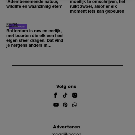
‘Adembenemende natuur,
moeilijk te omschrijven, het
wildlife en waanzinnig eten’
ruikt zwoel, alsof er elk
moment iets kan gebeuren
REIZEN
Rotterdam is ruw en eerlijk,
met buurten die elk een heel
eigen sfeer dragen. Dat vind
je nergens anders in
Nederland’
Volg ons
Adverteren
mogelijkheden