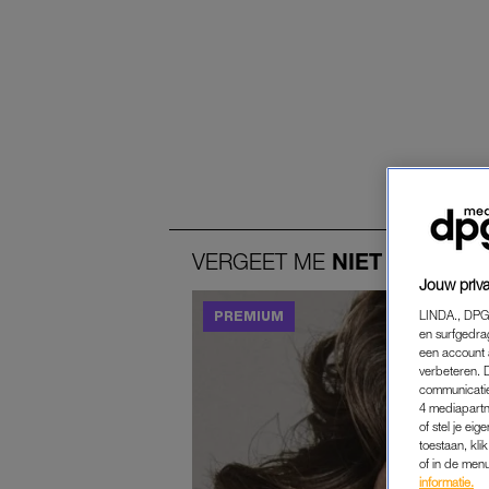
VERGEET
ME
NIET
Jouw priva
LINDA., DPG
en surfgedra
een account 
verbeteren. 
communicatie
4 mediapartn
of stel je ei
toestaan, kli
of in de men
informatie.