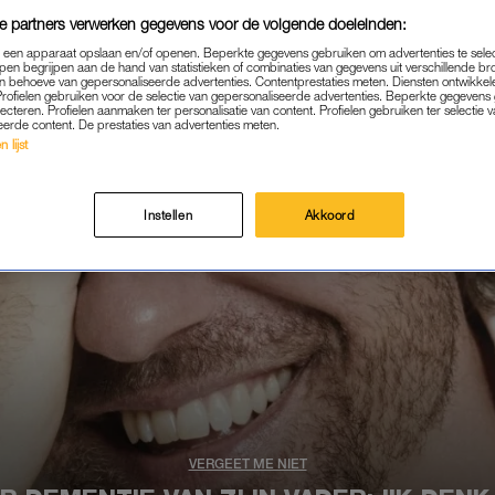
e partners verwerken gegevens voor de volgende doeleinden:
p een apparaat opslaan en/of openen. Beperkte gegevens gebruiken om advertenties te sele
pen begrijpen aan de hand van statistieken of combinaties van gegevens uit verschillende br
 behoeve van gepersonaliseerde advertenties. Contentprestaties meten. Diensten ontwikkel
Profielen gebruiken voor de selectie van gepersonaliseerde advertenties. Beperkte gegeven
lecteren. Profielen aanmaken ter personalisatie van content. Profielen gebruiken ter selectie 
eerde content. De prestaties van advertenties meten.
 lijst
Instellen
Akkoord
VERGEET ME NIET