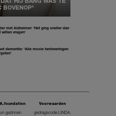
 DAT HIJ BANG WAS TE
C BOVENOP'
der met Alzheimer: 'Het ging sneller dan
 willen vragen'
et dementie: 'Alle mooie herinneringen
rgeten'
A.foundation
Voorwaarden
eun gezinnen
gedragscode LINDA.