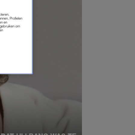
cteren.
onnen. Profielen
en en
s gebruiken om
van