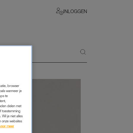
INLOGGEN
catie, browser
oals wanneer je
pps te
tent,
inden delen met
ef toestemming
Wil je niet alles
an onze websites
voor meer