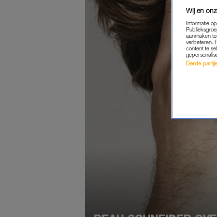
Wij en onz
Informatie o
Publieksgroe
aanmaken ten
verbeteren. 
content te se
gepersonalis
Derde partijen