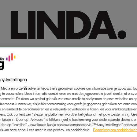
HOME
HOME
TRENDING
TRENDING
LIFESTYLE
LIFESTYLE
PREMIUM
PREMIUM
SHOP
SHOP
MEER
MEER
cy-instellingen
 Media en onze
92
advertentiepartners gebruiken cookies om informatie over je apparaat, lo
g te verzamelen. Deze informatie combineren we met de gegevens die je zelf deelt met ons, z
aanmaakt. Dit doen we om het gebruik van onze media te analyseren en onze websites en a
Daarnaast kunnen we, als je hier toestemming voor geeft, je gegevens gebruiken om onze con
 en aanbod te personaliseren en je relevante advertenties te tonen, en voor marketingdoele
ers. Ook content van 13 externe platformen wordt enkel getoond met jouw toestemming. Ge
gen keuze in. Door op "Akkoord" te klikken, geef je toestemming voor onderstaande doeleinden. 
k dan op “Instellen”. Jouw keuze kun je opnieuw aanpassen via “Privacy-instellingen” ondera
u’s van onze apps. Lees meer in ons privacy- en cookiebeleid.
Raadpleeg ons cookiebeleid 