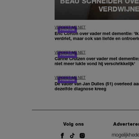
BEAU SCHNEIDER OVER
VERDWIJNE
VERGEET ME NIET
Eric Corton over vader met dementie: 'Ik
verdriet, maar ook van liefde en ontroeri
VERGEET ME NIET
Carine Crutzen over vader met dementie: 
niet meer lukte vond hij verschrikkelijk'
VERGEET ME NIET
De vader van Jan Dulles (51) overleed a
dezelfde diagnose kreeg
Volg ons
Advertere
mogelijkhed