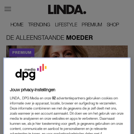
HOME
HOME
TRENDING
TRENDING
LIFESTYLE
LIFESTYLE
PREMIUM
PREMIUM
SHOP
SHOP
DE
ALLEENSTAANDE
MOEDER
Jouw privacy-instellingen
DE ALLEENSTAANDE MOEDER
LINDA., DPG Media en onze
92
advertentiepartners gebruiken cookies om
'LUUK WORDT GROOT, EN DAT IS GOED,
informatie over je apparaat, locatie, browser en surfgedrag te verzamelen.
Deze informatie combineren we met de gegevens die je zelf deelt met ons,
MAAR HET BETEKENT OOK DAT ER EEN
zoals wanneer je een account aanmaakt. Dit doen we om het gebruik van onze
HELEBOEL LAATSTE KEREN AAN GAAN
media te analyseren en onze websites en apps te verbeteren. Daarnaast
KOMEN'
kunnen we, als je hier toestemming voor geeft, je gegevens gebruiken om onze
content, communicatie en aanbod te personaliseren en je relevante
advertenties te tonen, en voor marketingdoeleinden delen met 4