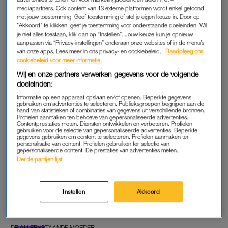
DE ALLEENSTAANDE MOEDER
DE ALLEENSTAANDE MOEDER
mediapartners. Ook content van 13 externe platformen wordt enkel getoond
'Zweetplekken. Ik had ze 365
'Wat ik niet hoop te doen op
met jouw toestemming. Geef toestemming of stel je eigen keuze in. Door op
dagen per jaar, van elleboog
vakantie is janken, toch is
"Akkoord" te klikken, geef je toestemming voor onderstaande doeleinden. Wil
tot taille'
het nu weer raak'
je niet alles toestaan, klik dan op “Instellen”. Jouw keuze kun je opnieuw
aanpassen via “Privacy-instellingen” onderaan onze websites of in de menu’s
van onze apps. Lees meer in ons privacy- en cookiebeleid.
Raadpleeg ons
DE ALLEENSTAANDE MOEDER
DE ALLEENSTAANDE MOEDER
cookiebeleid voor meer informatie.
'Wat betreft mannenkleding:
'Ik kan het even niet meer
strakke korte broeken
opbrengen. Luuks vragen,
Wij en onze partners verwerken gegevens voor de volgende
moeten we gewoon niet
het avondeten, de werkdruk;
doeleinden:
willen'
ik schiet aan alle kanten
tekort'
Informatie op een apparaat opslaan en/of openen. Beperkte gegevens
gebruiken om advertenties te selecteren. Publieksgroepen begrijpen aan de
hand van statistieken of combinaties van gegevens uit verschillende bronnen.
DE ALLEENSTAANDE MOEDER
DE ALLEENSTAANDE MOEDER
Profielen aanmaken ten behoeve van gepersonaliseerde advertenties.
'Mijn zoon is verwend, ik ben
''Jij ruikt nooit lekker', mokt
Contentprestaties meten. Diensten ontwikkelen en verbeteren. Profielen
de eerste die dat toegeeft'
Luuk terwijl hij zelf als een
gebruiken voor de selectie van gepersonaliseerde advertenties. Beperkte
gegevens gebruiken om content te selecteren. Profielen aanmaken ter
Gucci-bom naar buiten
personalisatie van content. Profielen gebruiken ter selectie van
komt'
gepersonaliseerde content. De prestaties van advertenties meten.
Derde partijen lijst
DE ALLEENSTAANDE MOEDER
DE ALLEENSTAANDE MOEDER
'Iets beters dan die eerste
'Ik hou niet van natafelen, er
keer zoenen bestaat niet.
bestaat geen ergere zin dan:
Instellen
Akkoord
Bam, instant slappe knieën'
'Zullen we nog één wijntje
doen?''
DE ALLEENSTAANDE MOEDER