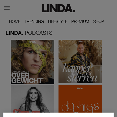
HOME
HOME
TRENDING
TRENDING
LIFESTYLE
LIFESTYLE
PREMIUM
PREMIUM
SHOP
SHOP
LINDA.
PODCASTS