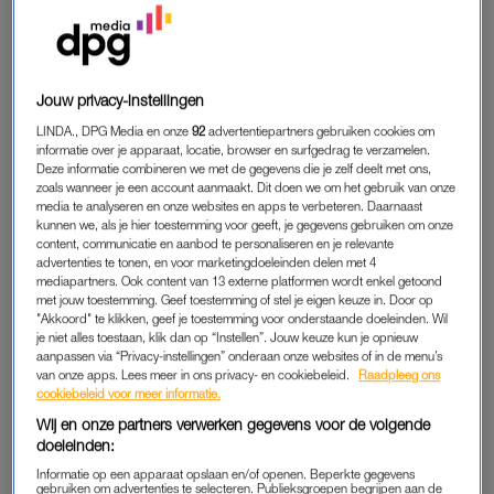
Jouw privacy-instellingen
LINDA., DPG Media en onze
92
advertentiepartners gebruiken cookies om
informatie over je apparaat, locatie, browser en surfgedrag te verzamelen.
Deze informatie combineren we met de gegevens die je zelf deelt met ons,
zoals wanneer je een account aanmaakt. Dit doen we om het gebruik van onze
media te analyseren en onze websites en apps te verbeteren. Daarnaast
kunnen we, als je hier toestemming voor geeft, je gegevens gebruiken om onze
content, communicatie en aanbod te personaliseren en je relevante
advertenties te tonen, en voor marketingdoeleinden delen met 4
mediapartners. Ook content van 13 externe platformen wordt enkel getoond
met jouw toestemming. Geef toestemming of stel je eigen keuze in. Door op
"Akkoord" te klikken, geef je toestemming voor onderstaande doeleinden. Wil
je niet alles toestaan, klik dan op “Instellen”. Jouw keuze kun je opnieuw
aanpassen via “Privacy-instellingen” onderaan onze websites of in de menu’s
van onze apps. Lees meer in ons privacy- en cookiebeleid.
Raadpleeg ons
cookiebeleid voor meer informatie.
Wij en onze partners verwerken gegevens voor de volgende
doeleinden:
Informatie op een apparaat opslaan en/of openen. Beperkte gegevens
gebruiken om advertenties te selecteren. Publieksgroepen begrijpen aan de