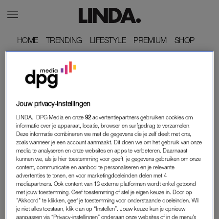
HOME
HOME
TRENDING
TRENDING
LIFESTYLE
LIFESTYLE
PREMIUM
PREMIUM
SHOP
SHOP
ONZE
STAGEPLEKKEN
STAGEPLEKKEN
STAGEPLEKKEN
Social media (video)stagiair
Productiestagiair
Jouw privacy-instellingen
LINDA.meiden
LINDA., DPG Media en onze
92
advertentiepartners gebruiken cookies om
STAGEPLEKKEN
STAGEPLEKKEN
informatie over je apparaat, locatie, browser en surfgedrag te verzamelen.
Deze informatie combineren we met de gegevens die je zelf deelt met ons,
Marketing stagiair
Digitaal vormgeef stagiair
zoals wanneer je een account aanmaakt. Dit doen we om het gebruik van onze
LINDA.
media te analyseren en onze websites en apps te verbeteren. Daarnaast
kunnen we, als je hier toestemming voor geeft, je gegevens gebruiken om onze
STAGEPLEKKEN
STAGEPLEKKEN
content, communicatie en aanbod te personaliseren en je relevante
Social media stagiair
Online redactie stagiair
advertenties te tonen, en voor marketingdoeleinden delen met 4
LINDA.nl
LINDA.nl
mediapartners. Ook content van 13 externe platformen wordt enkel getoond
met jouw toestemming. Geef toestemming of stel je eigen keuze in. Door op
"Akkoord" te klikken, geef je toestemming voor onderstaande doeleinden. Wil
je niet alles toestaan, klik dan op “Instellen”. Jouw keuze kun je opnieuw
aanpassen via “Privacy-instellingen” onderaan onze websites of in de menu’s