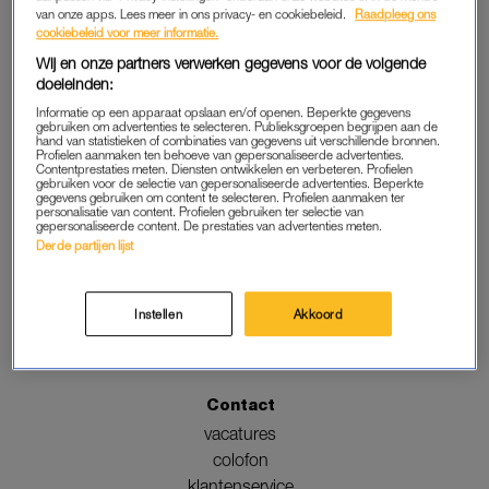
van onze apps. Lees meer in ons privacy- en cookiebeleid.
Raadpleeg ons
cookiebeleid voor meer informatie.
Wij en onze partners verwerken gegevens voor de volgende
Volg ons
doeleinden:
Informatie op een apparaat opslaan en/of openen. Beperkte gegevens
gebruiken om advertenties te selecteren. Publieksgroepen begrijpen aan de
hand van statistieken of combinaties van gegevens uit verschillende bronnen.
Profielen aanmaken ten behoeve van gepersonaliseerde advertenties.
Contentprestaties meten. Diensten ontwikkelen en verbeteren. Profielen
gebruiken voor de selectie van gepersonaliseerde advertenties. Beperkte
gegevens gebruiken om content te selecteren. Profielen aanmaken ter
personalisatie van content. Profielen gebruiken ter selectie van
Adverteren
gepersonaliseerde content. De prestaties van advertenties meten.
mogelijkheden
Derde partijen lijst
Nieuwsbrief
Instellen
Akkoord
schrijf je in
Contact
vacatures
colofon
klantenservice