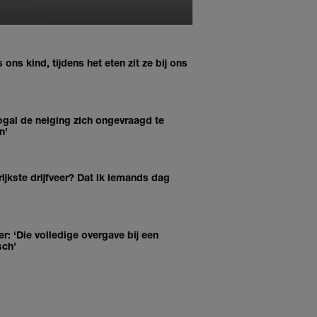
ns kind, tijdens het eten zit ze bij ons
ogal de neiging zich ongevraagd te
n’
eer? Dat ik iemands dag
r: ‘Die volledige overgave bij een
sch’