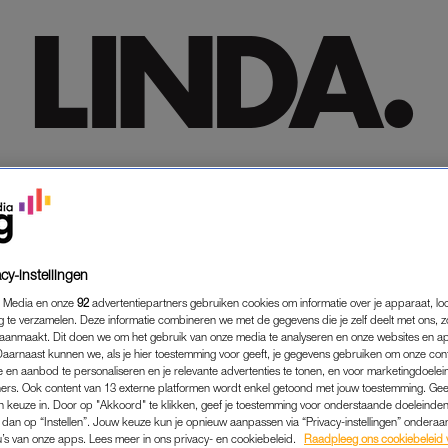
HOME
HOME
TRENDING
TRENDING
LIFESTYLE
LIFESTYLE
PREMIUM
PREMIUM
SHOP
SHOP
MEER
MEER
cy-instellingen
 Media en onze
92
advertentiepartners gebruiken cookies om informatie over je apparaat, lo
g te verzamelen. Deze informatie combineren we met de gegevens die je zelf deelt met ons, z
aanmaakt. Dit doen we om het gebruik van onze media te analyseren en onze websites en a
Daarnaast kunnen we, als je hier toestemming voor geeft, je gegevens gebruiken om onze con
 en aanbod te personaliseren en je relevante advertenties te tonen, en voor marketingdoele
ers. Ook content van 13 externe platformen wordt enkel getoond met jouw toestemming. Ge
gen keuze in. Door op "Akkoord" te klikken, geef je toestemming voor onderstaande doeleinden. 
k dan op “Instellen”. Jouw keuze kun je opnieuw aanpassen via “Privacy-instellingen” ondera
u’s van onze apps. Lees meer in ons privacy- en cookiebeleid.
Raadpleeg ons cookiebeleid 