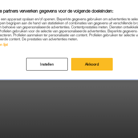
e partners verwerken gegevens voor de volgende doeleinden:
p een apparaat opslaan en/of openen. Beperkte gegevens gebruiken om advertenties te sele
pen begrijpen aan de hand van statistieken of combinaties van gegevens uit verschillende br
 behoeve van gepersonaliseerde advertenties. Contentprestaties meten. Diensten ontwikkel
Profielen gebruiken voor de selectie van gepersonaliseerde advertenties. Beperkte gegeven
lecteren. Profielen aanmaken ter personalisatie van content. Profielen gebruiken ter selectie 
eerde content. De prestaties van advertenties meten.
 lijst
Instellen
Akkoord