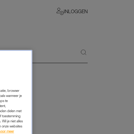
INLOGGEN
catie, browser
oals wanneer je
pps te
tent,
inden delen met
ef toestemming
Wil je niet alles
an onze websites
voor meer