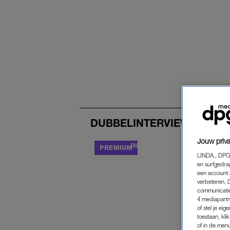
DUBBELINTERVIEW
Jouw priva
DUBBELINTERVIEW
LINDA., DPG
en surfgedra
een account 
verbeteren. 
communicatie
4 mediapartn
of stel je ei
toestaan, kli
of in de men