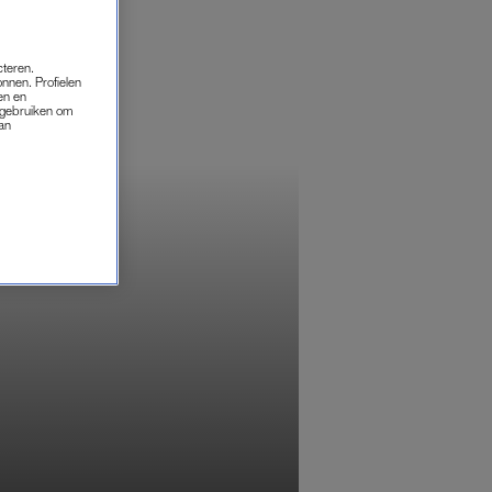
cteren.
onnen. Profielen
en en
s gebruiken om
van