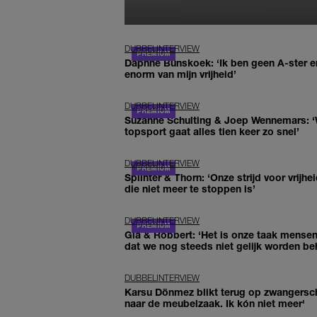
DUBBELINTERVIEW
Daphne Bunskoek: ‘Ik ben geen A-ster en
enorm van mijn vrijheid’
DUBBELINTERVIEW
Suzanne Schulting & Joep Wennemars: ‘W
topsport gaat alles tien keer zo snel’
DUBBELINTERVIEW
Splinter & Thorn: ‘Onze strijd voor vrijhei
die niet meer te stoppen is’
DUBBELINTERVIEW
Gia & Robbert: ‘Het is onze taak mensen
dat we nog steeds niet gelijk worden be
DUBBELINTERVIEW
Karsu Dönmez blikt terug op zwangerscha
naar de meubelzaak. Ik kón niet meer'