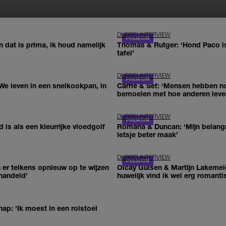
DUBBELINTERVIEW
 dat is prima, ik houd namelijk
Thomas & Rutger: ‘Hond Paco is o
tafel’
DUBBELINTERVIEW
e leven in een snelkookpan, in
Carrie & Sef: ‘Mensen hebben n
bemoeien met hoe anderen leve
DUBBELINTERVIEW
d is als een kleurrijke vloedgolf
Romana & Duncan: ‘Mijn belangrijkste drijfv
ietsje beter maak’
DUBBELINTERVIEW
 er telkens opnieuw op te wijzen
Olcay Gulsen & Martijn Lakemeie
handeld’
huwelijk vind ik wel erg romanti
p: 'Ik moest in een rolstoel