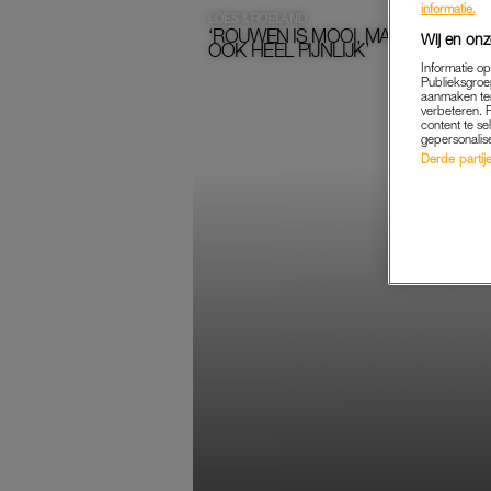
informatie.
LOES & ROELAND
‘ROUWEN IS MOOI, MAAR
Wij en onz
OOK HEEL PIJNLIJK’
Informatie o
Publieksgroe
aanmaken ten
verbeteren. 
content te se
gepersonalis
Derde partijen