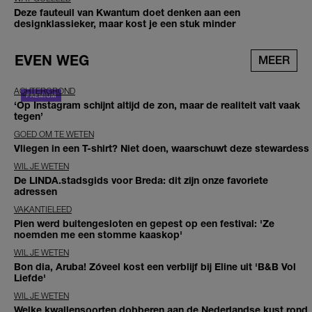
Deze fauteuil van Kwantum doet denken aan een
designklassieker, maar kost je een stuk minder
EVEN WEG
MEER
ACHTERGROND
‘Op Instagram schijnt altijd de zon, maar de realiteit valt vaak
tegen’
GOED OM TE WETEN
Vliegen in een T-shirt? Niet doen, waarschuwt deze stewardess
WIL JE WETEN
De LINDA.stadsgids voor Breda: dit zijn onze favoriete
adressen
VAKANTIELEED
Pien werd buitengesloten en gepest op een festival: 'Ze
noemden me een stomme kaaskop'
WIL JE WETEN
Bon dia, Aruba! Zóveel kost een verblijf bij Eline uit 'B&B Vol
Liefde'
WIL JE WETEN
Welke kwallensoorten dobberen aan de Nederlandse kust rond