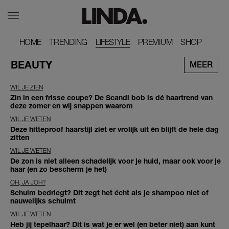
HOME
HOME
TRENDING
TRENDING
LIFESTYLE
PREMIUM
PREMIUM
SHOP
SHOP
BEAUTY
MEER
WIL JE ZIEN
Zin in een frisse coupe? De Scandi bob is dé haartrend van
deze zomer en wij snappen waarom
WIL JE WETEN
Deze hitteproof haarstijl ziet er vrolijk uit én blijft de hele dag
zitten
WIL JE WETEN
De zon is niet alleen schadelijk voor je huid, maar ook voor je
haar (en zo bescherm je het)
OH, JA JOH?
Schuim bedriegt? Dit zegt het écht als je shampoo niet of
nauwelijks schuimt
WIL JE WETEN
Heb jij tepelhaar? Dit is wat je er wel (en beter niet) aan kunt