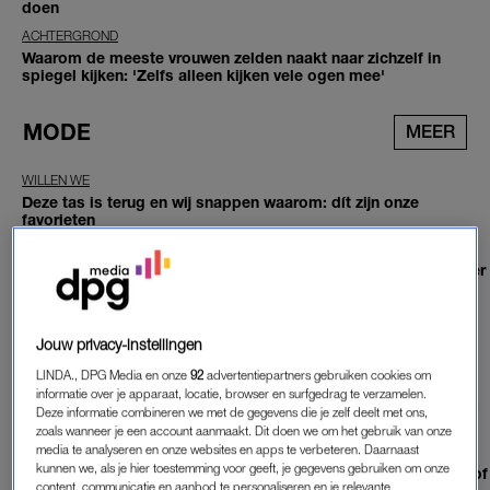
doen
ACHTERGROND
Waarom de meeste vrouwen zelden naakt naar zichzelf in
spiegel kijken: 'Zelfs alleen kijken vele ogen mee'
MODE
MEER
WILLEN WE
Deze tas is terug en wij snappen waarom: dít zijn onze
favorieten
WILLEN WE
Hij mag weer gezien worden: de statementriem is terug (en hier
scoor je onze favorieten)
WIL JE WETEN
Of je nu naar het strand gaat of naar werk: dit kledingstuk is
Jouw privacy-instellingen
onmisbaar
LINDA., DPG Media en onze
92
advertentiepartners gebruiken cookies om
BEETJE BIJBLIJVEN
informatie over je apparaat, locatie, browser en surfgedrag te verzamelen.
Je struikelt over de franjes tijdens Copenhagen Fashion Week:
Deze informatie combineren we met de gegevens die je zelf deelt met ons,
deze trend-items gaan we zien
zoals wanneer je een account aanmaakt. Dit doen we om het gebruik van onze
media te analyseren en onze websites en apps te verbeteren. Daarnaast
WIL JE ZIEN
kunnen we, als je hier toestemming voor geeft, je gegevens gebruiken om onze
De Spaanse prinses Leonor verrast met een nieuwe look: 'Alsof
content, communicatie en aanbod te personaliseren en je relevante