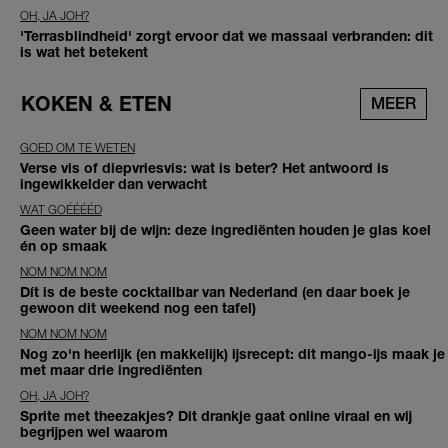
OH, JA JOH?
'Terrasblindheid' zorgt ervoor dat we massaal verbranden: dit
is wat het betekent
KOKEN & ETEN
MEER
GOED OM TE WETEN
Verse vis of diepvriesvis: wat is beter? Het antwoord is
ingewikkelder dan verwacht
WAT GOÉÉÉÉD
Geen water bij de wijn: deze ingrediënten houden je glas koel
én op smaak
NOM NOM NOM
Dít is de beste cocktailbar van Nederland (en daar boek je
gewoon dit weekend nog een tafel)
NOM NOM NOM
Nog zo'n heerlijk (en makkelijk) ijsrecept: dit mango-ijs maak je
met maar drie ingrediënten
OH, JA JOH?
Sprite met theezakjes? Dit drankje gaat online viraal en wij
begrijpen wel waarom