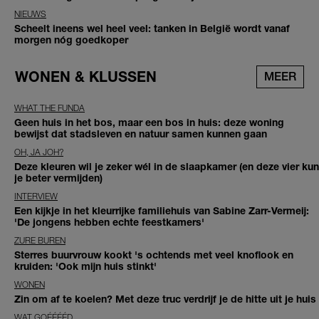
NIEUWS
Scheelt ineens wel heel veel: tanken in België wordt vanaf
morgen nóg goedkoper
WONEN & KLUSSEN
MEER
WHAT THE FUNDA
Geen huis in het bos, maar een bos in huis: deze woning
bewijst dat stadsleven en natuur samen kunnen gaan
OH, JA JOH?
Deze kleuren wil je zeker wél in de slaapkamer (en deze vier kun
je beter vermijden)
INTERVIEW
Een kijkje in het kleurrijke familiehuis van Sabine Zarr-Vermeij:
'De jongens hebben echte feestkamers'
ZURE BUREN
Sterres buurvrouw kookt 's ochtends met veel knoflook en
kruiden: 'Ook mijn huis stinkt'
WONEN
Zin om af te koelen? Met deze truc verdrijf je de hitte uit je huis
WAT GOÉÉÉÉD