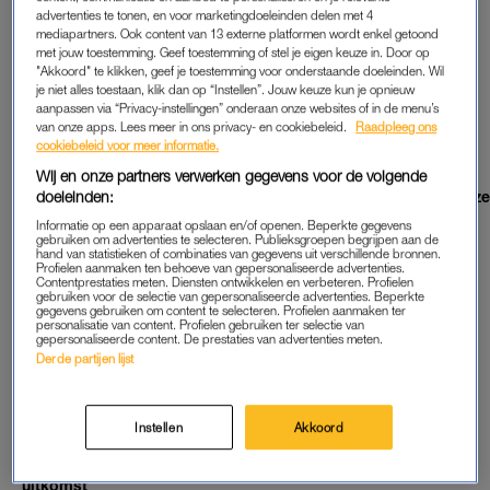
ze had gefeest op Ibiza'
advertenties te tonen, en voor marketingdoeleinden delen met 4
ROYALTY
mediapartners. Ook content van 13 externe platformen wordt enkel getoond
Britse royal gespot op deze leuke (en betaalbare) ballerina's
met jouw toestemming. Geef toestemming of stel je eigen keuze in. Door op
van Zara
"Akkoord" te klikken, geef je toestemming voor onderstaande doeleinden. Wil
je niet alles toestaan, klik dan op “Instellen”. Jouw keuze kun je opnieuw
aanpassen via “Privacy-instellingen” onderaan onze websites of in de menu’s
ALLES KIDS
MEER
van onze apps. Lees meer in ons privacy- en cookiebeleid.
Raadpleeg ons
cookiebeleid voor meer informatie.
INTERVIEW
Wij en onze partners verwerken gegevens voor de volgende
Alida (62) stoort zich aan vriendinnen die oma worden: 'Alsof ze
doeleinden:
zichzelf ineens in een hogere orde plaatsen'
Informatie op een apparaat opslaan en/of openen. Beperkte gegevens
gebruiken om advertenties te selecteren. Publieksgroepen begrijpen aan de
GOEIE TIP
hand van statistieken of combinaties van gegevens uit verschillende bronnen.
Met je baby in de zon? Dít virale product van Kruidvat
Profielen aanmaken ten behoeve van gepersonaliseerde advertenties.
beschermt de hoofdhuid van je kind
Contentprestaties meten. Diensten ontwikkelen en verbeteren. Profielen
gebruiken voor de selectie van gepersonaliseerde advertenties. Beperkte
INTERVIEW
gegevens gebruiken om content te selecteren. Profielen aanmaken ter
personalisatie van content. Profielen gebruiken ter selectie van
Dit prentenboek wil kinderen weerbaar maken tegen de
gepersonaliseerde content. De prestaties van advertenties meten.
manosfeer: 'Niet bang zijn voor emoties'
Derde partijen lijst
WAT GOÉÉÉÉD
Emma Wortelboer én Mart Hoogkamer vertellen openhartig
over het ouderschap in de nieuwe LINDA.mini twee
Instellen
Akkoord
WIL JE ZIEN
De nagels van je baby vijlen? Dit (betaalbare) apparaat biedt
uitkomst