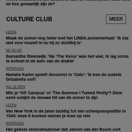
en hoe gevaarlijk zijn ze?
CULTURE CLUB
MEER
LEZEN
Maak de zomer nog heter met het LINDA.zomerverhaal: 'Ik sta
niet voor mezelf in nu hij zo dichtbij is'
NA DE HIT
Samantha Steenwijk: 'Na 'The Voice' was het veel, ik lag soms
te kotsen in de auto van de drukte'
INTERVIEW
Nurlaila Karim speelt droomrol in 'Cats': ‘Ik ben de oudste
Grizabella ooit’
WIL JE ZIEN
Mis je 'Off Campus' of 'The Summer I Turned Pretty'? Déze
serie schijnt de nieuwe hit van de zomer te zijn
LEZEN
Van New York in de jaren tachtig tot een scheepsexpeditie in
1540: deze 6 boeken nemen je mee op reis
INTERVIEW
Het gekste verzoeknummer dat Jeroen van der Boom ooit