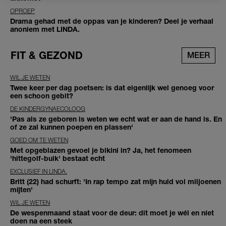
OPROEP
Drama gehad met de oppas van je kinderen? Deel je verhaal
anoniem met LINDA.
FIT & GEZOND
MEER
WIL JE WETEN
Twee keer per dag poetsen: is dat eigenlijk wel genoeg voor
een schoon gebit?
DE KINDERGYNAECOLOOG
'Pas als ze geboren is weten we echt wat er aan de hand is. En
of ze zal kunnen poepen en plassen'
GOED OM TE WETEN
Met opgeblazen gevoel je bikini in? Ja, het fenomeen
'hittegolf-buik' bestaat echt
EXCLUSIEF IN LINDA.
Britt (22) had schurft: 'In rap tempo zat mijn huid vol miljoenen
mijten'
WIL JE WETEN
De wespenmaand staat voor de deur: dit moet je wél en níet
doen na een steek