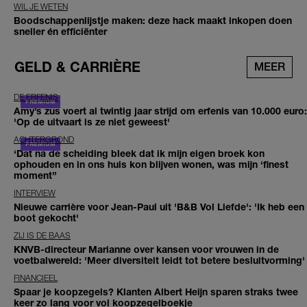
WIL JE WETEN
Boodschappenlijstje maken: deze hack maakt inkopen doen
sneller én efficiënter
GELD & CARRIÈRE
MEER
DE ERFENIS
Amy’s zus voert al twintig jaar strijd om erfenis van 10.000 euro:
'Op de uitvaart is ze niet geweest'
ACHTERGROND
‘Dat na de scheiding bleek dat ik mijn eigen broek kon
ophouden en in ons huis kon blijven wonen, was mijn ‘finest
moment’’
INTERVIEW
Nieuwe carrière voor Jean-Paul uit 'B&B Vol Liefde': 'Ik heb een
boot gekocht'
ZIJ IS DE BAAS
KNVB-directeur Marianne over kansen voor vrouwen in de
voetbalwereld: 'Meer diversiteit leidt tot betere besluitvorming'
FINANCIEEL
Spaar je koopzegels? Klanten Albert Heijn sparen straks twee
keer zo lang voor vol koopzegelboekje