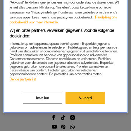
"Akkoord" te klikken, geef je toestemming voor onderstaande doeleinden. Wil
je niet alles toestaan, klik dan op “Instellen”. Jouw keuze kun je opnieuw
aanpassen via “Privacy-instellingen” onderaan onze websites of in de menu’s
van onze apps. Lees meer in ons privacy- en cookiebeleid.
Raadpleeg ons
cookiebeleid voor meer informatie.
Wij en onze partners verwerken gegevens voor de volgende
doeleinden:
LINDA.
LINDA.
Linda Hakeboom over leven
Yara Michels: 'Ik had
Informatie op een apparaat opslaan en/of openen. Beperkte gegevens
na kanker: 'Na mijn diagnose
allemaal gekke symptomen
gebruiken om advertenties te selecteren. Publieksgroepen begrijpen aan de
hand van statistieken of combinaties van gegevens uit verschillende bronnen.
ben ik zoveel blijer met alles
na mijn bevalling'
Profielen aanmaken ten behoeve van gepersonaliseerde advertenties.
in het leven’
Contentprestaties meten. Diensten ontwikkelen en verbeteren. Profielen
gebruiken voor de selectie van gepersonaliseerde advertenties. Beperkte
gegevens gebruiken om content te selecteren. Profielen aanmaken ter
personalisatie van content. Profielen gebruiken ter selectie van
gepersonaliseerde content. De prestaties van advertenties meten.
Derde partijen lijst
Instellen
Akkoord
Volg ons