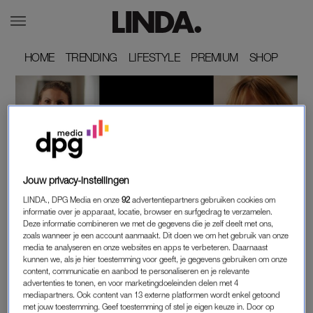
HOME
HOME
TRENDING
TRENDING
LIFESTYLE
LIFESTYLE
PREMIUM
PREMIUM
SHOP
SHOP
Jouw privacy-instellingen
LINDA., DPG Media en onze
92
advertentiepartners gebruiken cookies om
In de LINDA.-serie Haar Verhaal vertellen Yara
informatie over je apparaat, locatie, browser en surfgedrag te verzamelen.
Michels en Linda Hakeboom over de kwetsbare
Deze informatie combineren we met de gegevens die je zelf deelt met ons,
zoals wanneer je een account aanmaakt. Dit doen we om het gebruik van onze
momenten in hun leven en hoe die de relatie met hun
media te analyseren en onze websites en apps te verbeteren. Daarnaast
haar hebben beïnvloed.
kunnen we, als je hier toestemming voor geeft, je gegevens gebruiken om onze
content, communicatie en aanbod te personaliseren en je relevante
advertenties te tonen, en voor marketingdoeleinden delen met 4
Deze serie wordt mede mogelijk gemaakt door
Dyson.
mediapartners. Ook content van 13 externe platformen wordt enkel getoond
met jouw toestemming. Geef toestemming of stel je eigen keuze in. Door op