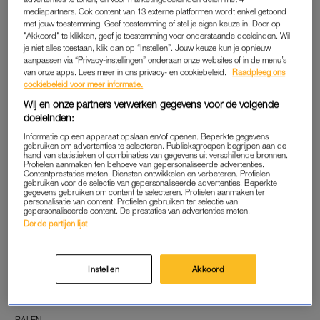
BALEN
BALEN
mediapartners. Ook content van 13 externe platformen wordt enkel getoond
RTL last pauze in voor
WK voorbij zonder één
met jouw toestemming. Geef toestemming of stel je eigen keuze in. Door op
'Married at First Sight'
minuut speeltijd: deze
"Akkoord" te klikken, geef je toestemming voor onderstaande doeleinden. Wil
Oranje-spelers bleven op de
je niet alles toestaan, klik dan op “Instellen”. Jouw keuze kun je opnieuw
bank
aanpassen via “Privacy-instellingen” onderaan onze websites of in de menu’s
van onze apps. Lees meer in ons privacy- en cookiebeleid.
Raadpleeg ons
cookiebeleid voor meer informatie.
BALEN
BALEN
WK-optreden Joke Orgel
Duizenden vakantiegangers
Wij en onze partners verwerken gegevens voor de volgende
voorlopig van de baan:
de dupe van geschrapte
doeleinden:
'Alles was klaar'
Transavia-vluchten
Informatie op een apparaat opslaan en/of openen. Beperkte gegevens
gebruiken om advertenties te selecteren. Publieksgroepen begrijpen aan de
hand van statistieken of combinaties van gegevens uit verschillende bronnen.
BALEN
BALEN
Profielen aanmaken ten behoeve van gepersonaliseerde advertenties.
Jada Borsato zegt optreden
Odido gaat klanten niet
Contentprestaties meten. Diensten ontwikkelen en verbeteren. Profielen
af na zwaar auto-ongeluk
compenseren na gigantisch
gebruiken voor de selectie van gepersonaliseerde advertenties. Beperkte
gegevens gebruiken om content te selecteren. Profielen aanmaken ter
datalek: 'Regels niet
personalisatie van content. Profielen gebruiken ter selectie van
overtreden'
gepersonaliseerde content. De prestaties van advertenties meten.
Derde partijen lijst
BALEN
BALEN
Matthijs van Nieuwkerk
Jan Versteegh loopt
belandt kortstondig in
blessure op vlak voor
Instellen
Akkoord
ziekenhuis: 'Leuk is anders'
marathon Rotterdam:
'Maanden getraind voor
niets'
BALEN