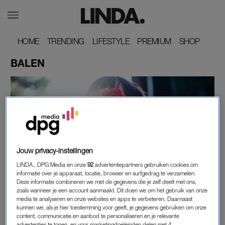
HOME
HOME
TRENDING
TRENDING
LIFESTYLE
LIFESTYLE
PREMIUM
PREMIUM
SHOP
SHOP
BALEN
Jouw privacy-instellingen
LINDA., DPG Media en onze
92
advertentiepartners gebruiken cookies om
BALEN
informatie over je apparaat, locatie, browser en surfgedrag te verzamelen.
Deze informatie combineren we met de gegevens die je zelf deelt met ons,
GENIET NOG MAAR EVEN: VANAF DÉZE DAG
zoals wanneer je een account aanmaakt. Dit doen we om het gebruik van onze
DAALT DE TEMPERATUUR EN GAAT HET
media te analyseren en onze websites en apps te verbeteren. Daarnaast
REGENEN
kunnen we, als je hier toestemming voor geeft, je gegevens gebruiken om onze
content, communicatie en aanbod te personaliseren en je relevante
advertenties te tonen, en voor marketingdoeleinden delen met 4