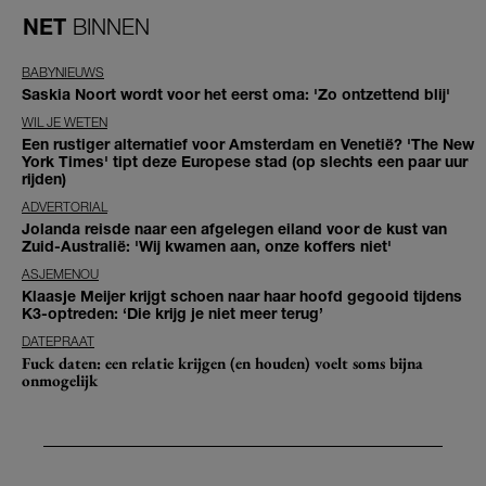
NET
BINNEN
BABYNIEUWS
Saskia Noort wordt voor het eerst oma: 'Zo ontzettend blij'
WIL JE WETEN
Een rustiger alternatief voor Amsterdam en Venetië? 'The New
York Times' tipt deze Europese stad (op slechts een paar uur
rijden)
ADVERTORIAL
Jolanda reisde naar een afgelegen eiland voor de kust van
Zuid-Australië: 'Wij kwamen aan, onze koffers niet'
ASJEMENOU
Klaasje Meijer krijgt schoen naar haar hoofd gegooid tijdens
K3-optreden: ‘Die krijg je niet meer terug’
DATEPRAAT
Fuck daten: een relatie krijgen (en houden) voelt soms bijna
onmogelijk