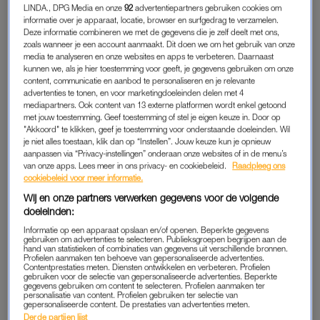
Maar het verzetje verandert al snel in een verliefdheid, en
LINDA., DPG Media en onze
92
advertentiepartners gebruiken cookies om
informatie over je apparaat, locatie, browser en surfgedrag te verzamelen.
wanneer we drie maanden aan het daten zijn, kan ik mijn
Deze informatie combineren we met de gegevens die je zelf deelt met ons,
leven als twintigjarige zonder hem al niet meer voorstellen.
zoals wanneer je een account aanmaakt. Dit doen we om het gebruik van onze
media te analyseren en onze websites en apps te verbeteren. Daarnaast
kunnen we, als je hier toestemming voor geeft, je gegevens gebruiken om onze
content, communicatie en aanbod te personaliseren en je relevante
Eva: 'Ik betaal 60 dollar voor
advertenties te tonen, en voor marketingdoeleinden delen met 4
een Amerikaans medium, maar
mediapartners. Ook content van 13 externe platformen wordt enkel getoond
durf niet op te nemen als ze
met jouw toestemming. Geef toestemming of stel je eigen keuze in. Door op
belt'
"Akkoord" te klikken, geef je toestemming voor onderstaande doeleinden. Wil
je niet alles toestaan, klik dan op “Instellen”. Jouw keuze kun je opnieuw
LEES OOK
aanpassen via “Privacy-instellingen” onderaan onze websites of in de menu’s
van onze apps. Lees meer in ons privacy- en cookiebeleid.
Raadpleeg ons
cookiebeleid voor meer informatie.
We hebben geweldige seks, tot hij op een dag besluit dat dit
Wij en onze partners verwerken gegevens voor de volgende
niet meer kan. Vanwege de kerk, zegt-ie. Zijn geweten begint
doeleinden:
op te spelen. ‘Ik ging te weinig, maar nu ik elke zondag weer
Informatie op een apparaat opslaan en/of openen. Beperkte gegevens
gebruiken om advertenties te selecteren. Publieksgroepen begrijpen aan de
naar de kerk ga, kan ik het niet verantwoorden dat ik hier met
hand van statistieken of combinaties van gegevens uit verschillende bronnen.
Profielen aanmaken ten behoeve van gepersonaliseerde advertenties.
jou in bed lig. Dat ik seks heb, maar niet getrouwd ben.’
Contentprestaties meten. Diensten ontwikkelen en verbeteren. Profielen
gebruiken voor de selectie van gepersonaliseerde advertenties. Beperkte
gegevens gebruiken om content te selecteren. Profielen aanmaken ter
Ik begrijp er niet veel van, want is het voor algehele onthouding
personalisatie van content. Profielen gebruiken ter selectie van
gepersonaliseerde content. De prestaties van advertenties meten.
al niet een beetje te laat? Als we elkaar op alle plekken in het
Derde partijen lijst