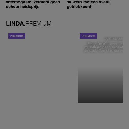
vreemdgaan: 'Verdient geen
'Ik werd meteen overal
schoonheidsprijs'
geblokkeerd'
LINDA.
PREMIUM
ACHTERGROND
DE STAD VAN
Elske DeWall over Leeu
muziek en haar favoriete p
de stad: 'Een stad die voelt 