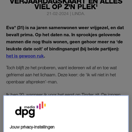
VERJAARDAGSKAART EN ALLES
VIEL OP Z'N PLEK'
21-02-2024
|
LINDA.
Eva* (31) is na jaren samenwonen weer vrijgezel, en dat
bevalt prima. Op het daten na. In sprookjes gelovende
mannen die nog thuis wonen, geen gehoor meer na ‘de
leukste date ooit’ of bindingsangst (bij beide partijen):
het is gewoon ruk
.
Toch blijft ze het proberen, want iedereen wil af en toe wat
gefriemel aan het lichaam. Deze keer: de ‘ik wil niet in het
openbaar afspreken’-man.
Ik ben 20, wanneer ik voor het eerst op Tinder zit. De jongen
met wie ik in gesprek raak lijkt lief, spontaan en is bovendien
erg grappig. Wanneer we afspreken, klikt het ook meteen.
Mijn vorige relatie is nog maar net uit, en ik kan wel een
verzetje gebruiken.
Jouw privacy-instellingen