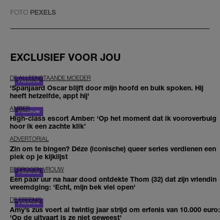
FOTO
PEXELS
EXCLUSIEF VOOR JOU
DE ALLEENSTAANDE MOEDER
'Spanjaard Oscar blijft door mijn hoofd en buik spoken. Hij
heeft hetzelfde, appt hij'
AMBER
High-class escort Amber: ‘Op het moment dat ik vooroverbuig
hoor ik een zachte klik’
ADVERTORIAL
Zin om te bingen? Déze (iconische) queer series verdienen een
plek op je kijklijst
BEDROGEN VROUW
Een paar uur na haar dood ontdekte Thom (32) dat zijn vriendin
vreemdging: 'Echt, mijn bek viel open'
DE ERFENIS
Amy’s zus voert al twintig jaar strijd om erfenis van 10.000 euro:
'Op de uitvaart is ze niet geweest'