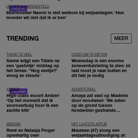
LEKKER SAMENGESTELD
Stiefmoeder Naomi is niet welkom bij verjaardagen: 'Hun
moeder wil niet dat ik er ben'
TRENDING
MEER
TIKKIE TE VEEL
GOED OM TE WETEN
Sanne krijgt een Tikkie na
Woensdag is een enorme
een 'gastvrije' middag op
zonsverduistering te zien: zó
het terras: ''Nog eentje?'
laat moet je naar buiten en
vroeg ze steeds'
dit heb je nodig
AMBER
ADVERTORIAL
High-class escort Amber:
Amaya zat vast op Madeira
‘Op het moment dat ik
door noodweer: 'We zaten
vooroverbuig hoor ik een
op de grond tussen
zachte klik’
honderden gestrande
reizigers'
BEKEND
HET LAATSTE APPJE
René en Natasja Froger
Maureen (47) sloeg een
openhartig over
verjaardagsuitnodiging af: