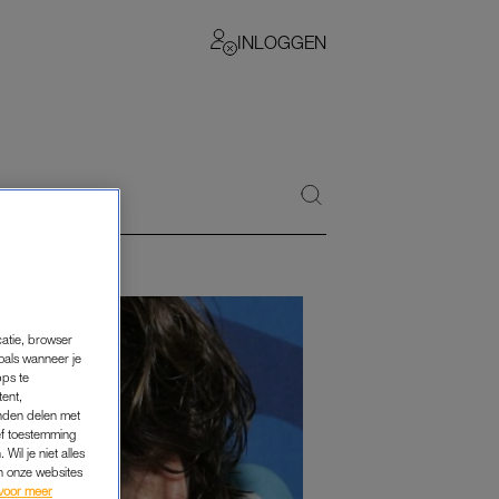
INLOGGEN
catie, browser
oals wanneer je
pps te
tent,
inden delen met
ef toestemming
Wil je niet alles
an onze websites
voor meer