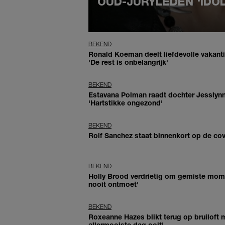
OUD-JURYLEDEN 'IDO
BEKEND
Ronald Koeman deelt liefdevolle vakanti
'De rest is onbelangrijk'
BEKEND
Estavana Polman raadt dochter Jesslynn
'Hartstikke ongezond'
BEKEND
Rolf Sanchez staat binnenkort op de cov
BEKEND
Holly Brood verdrietig om gemiste mome
nooit ontmoet'
BEKEND
Roxeanne Hazes blikt terug op bruiloft 
allermooiste dag ooit'