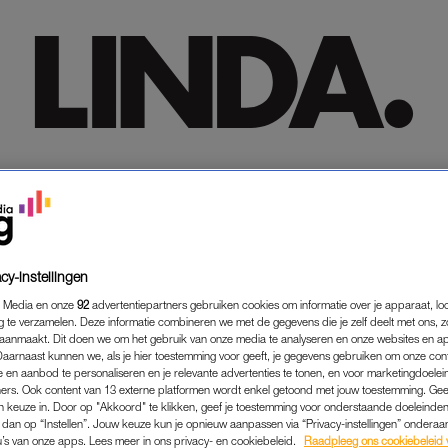
HOME
HOME
TRENDING
TRENDING
LIFESTYLE
LIFESTYLE
PREMIUM
PREMIUM
SHOP
SHOP
MEER
MEER
cy-instellingen
 Media en onze
92
advertentiepartners gebruiken cookies om informatie over je apparaat, lo
g te verzamelen. Deze informatie combineren we met de gegevens die je zelf deelt met ons, z
aanmaakt. Dit doen we om het gebruik van onze media te analyseren en onze websites en a
Daarnaast kunnen we, als je hier toestemming voor geeft, je gegevens gebruiken om onze con
 en aanbod te personaliseren en je relevante advertenties te tonen, en voor marketingdoele
ers. Ook content van 13 externe platformen wordt enkel getoond met jouw toestemming. Ge
gen keuze in. Door op "Akkoord" te klikken, geef je toestemming voor onderstaande doeleinden. 
k dan op “Instellen”. Jouw keuze kun je opnieuw aanpassen via “Privacy-instellingen” ondera
u’s van onze apps. Lees meer in ons privacy- en cookiebeleid.
Raadpleeg ons cookiebeleid 