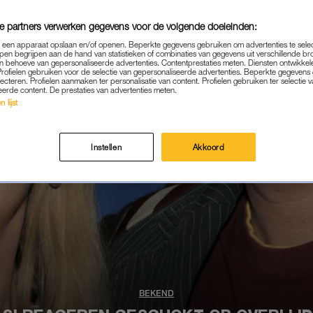
e partners verwerken gegevens voor de volgende doeleinden:
p een apparaat opslaan en/of openen. Beperkte gegevens gebruiken om advertenties te sele
pen begrijpen aan de hand van statistieken of combinaties van gegevens uit verschillende br
 behoeve van gepersonaliseerde advertenties. Contentprestaties meten. Diensten ontwikkel
Profielen gebruiken voor de selectie van gepersonaliseerde advertenties. Beperkte gegeven
lecteren. Profielen aanmaken ter personalisatie van content. Profielen gebruiken ter selectie 
eerde content. De prestaties van advertenties meten.
 lijst
Instellen
Akkoord
BEKEND