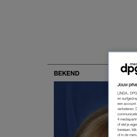
BEKEND
Jouw priva
LINDA., DPG
en surfgedra
een account 
verbeteren. 
communicatie
4 mediapartn
of stel je ei
toestaan, kli
of in de men