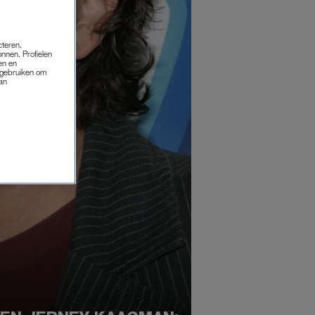
cteren.
onnen. Profielen
en en
s gebruiken om
van