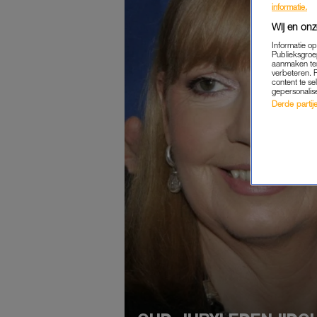
informatie.
Wij en onz
Informatie o
Publieksgroe
aanmaken ten
verbeteren. 
content te se
gepersonalis
Derde partijen