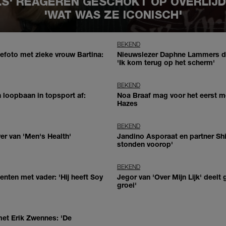
LS' REAGEREN GESCHOKT OP OVERLIJ
'WAT WAS ZE ICONISCH'
BEKEND
efoto met zieke vrouw Bartina:
Nieuwslezer Daphne Lammers doo
'Ik kom terug op het scherm'
BEKEND
 loopbaan in topsport af:
Noa Braaf mag voor het eerst m
Hazes
BEKEND
er van 'Men's Health'
Jandino Asporaat en partner Shir
stonden voorop'
BEKEND
nten met vader: 'Hij heeft Soy
Jegor van 'Over Mijn Lijk' deelt
groei'
met Erik Zwennes: 'De