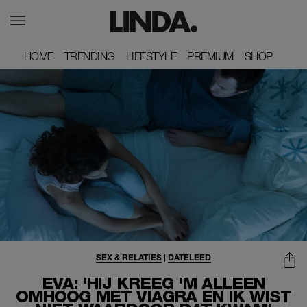
HOME
HOME
TRENDING
TRENDING
LIFESTYLE
LIFESTYLE
PREMIUM
PREMIUM
SHOP
SHOP
SEX & RELATIES
|
DATELEED
EVA: 'HIJ KREEG 'M ALLEEN
OMHOOG MET VIAGRA EN IK WIST