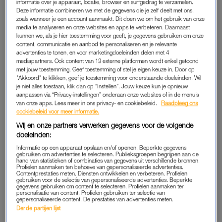
informatie over je apparaat, locatie, browser en surfgedrag te verzamelen.
Deze informatie combineren we met de gegevens die je zelf deelt met ons,
Eva: 'Ik betaal 60 dollar voor
zoals wanneer je een account aanmaakt. Dit doen we om het gebruik van onze
een Amerikaans medium, maar
media te analyseren en onze websites en apps te verbeteren. Daarnaast
durf niet op te nemen als ze
kunnen we, als je hier toestemming voor geeft, je gegevens gebruiken om onze
belt'
content, communicatie en aanbod te personaliseren en je relevante
advertenties te tonen, en voor marketingdoeleinden delen met 4
LEES OOK
mediapartners. Ook content van 13 externe platformen wordt enkel getoond
met jouw toestemming. Geef toestemming of stel je eigen keuze in. Door op
"Akkoord" te klikken, geef je toestemming voor onderstaande doeleinden. Wil
je niet alles toestaan, klik dan op “Instellen”. Jouw keuze kun je opnieuw
Na anderhalve maand daten was de spanning niet meer te
aanpassen via “Privacy-instellingen” onderaan onze websites of in de menu’s
houden. Midden in de nacht, na een feestje, kwam hij naar
van onze apps. Lees meer in ons privacy- en cookiebeleid.
Raadpleeg ons
mijn huis. Er was alleen één klein probleem: zijn penis bleef
cookiebeleid voor meer informatie.
slap. Zal wel door de alcohol komen, dacht ik nog. Of door die
Wij en onze partners verwerken gegevens voor de volgende
doeleinden:
opgebouwde spanning: dan ligt er toch een druk op. “Heb ik
nog nooit eerder gehad”, was zijn reactie. Bij zijn andere
Informatie op een apparaat opslaan en/of openen. Beperkte gegevens
gebruiken om advertenties te selecteren. Publieksgroepen begrijpen aan de
bedpartners – allemaal onenightstands volgens hem – ging
hand van statistieken of combinaties van gegevens uit verschillende bronnen.
Profielen aanmaken ten behoeve van gepersonaliseerde advertenties.
alles altijd goed.
Contentprestaties meten. Diensten ontwikkelen en verbeteren. Profielen
gebruiken voor de selectie van gepersonaliseerde advertenties. Beperkte
gegevens gebruiken om content te selecteren. Profielen aanmaken ter
Toch bleek het bij ons een terugkerend probleem. Elke daarop
personalisatie van content. Profielen gebruiken ter selectie van
gepersonaliseerde content. De prestaties van advertenties meten.
volgende keer dat ik hem zag, bleef zijn penis slap. Stille hoop
Derde partijen lijst
veranderde langzaam in frustratie. Vond hij mij dan niet