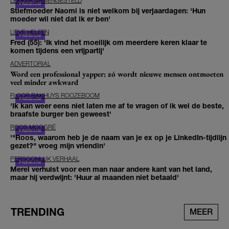
LEKKER SAMENGESTELD
Stiefmoeder Naomi is niet welkom bij verjaardagen: 'Hun
moeder wil niet dat ik er ben'
LIEVE HELEEN
Fred (55): 'Ik vind het moeilijk om meerdere keren klaar te
komen tijdens een vrijpartij'
ADVERTORIAL
Word een professional yapper: zó wordt nieuwe mensen ontmoeten
veel minder awkward
FLOOR BAKHUYS ROOZEBOOM
'Ik kan weer eens niet laten me af te vragen of ik wel de beste,
braafste burger ben geweest'
ROOS MOGGRÉ
'"Roos, waarom heb je de naam van je ex op je LinkedIn-tijdlijn
gezet?" vroeg mijn vriendin'
PERSOONLIJK VERHAAL
Merel verhuist voor een man naar andere kant van het land,
maar hij verdwijnt: 'Huur al maanden niet betaald'
TRENDING
MEER