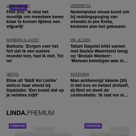
LIEVE HELEEN
VERDRIETIG
Fred (55): 'Ik vind het
Nederlandse vrouw komt om
moeilijk om meerdere keren
bij reddingspoging van
klaar te komen tijdens een
vriendin in zee Kreta,
vrijpartij'
kinderen zien het gebeuren
BARBARA & JOOST
WIL JE ZIEN
Barbara: 'Zorgen over het
Tatum Dagelet blikt samen
feit dat ik een oudere
met Saskia Weerstand terug
moeder ben, had ik niet. Tot
op 'Brutale Meiden':
nu'
'Mensen beledigen was niet
leuk meer'
HEFTIG
INTERVIEW
Eline uit 'B&B Vol Liefde'
Man achtervolgt Valerie (35)
verloor haar vriend bij
in het bos en betast zichzelf,
liquidatie: 'Een beeld dat op
zij filmt en deelt de
je netvlies blijft'
confrontatie: 'Ik laat me niet
tegenhouden'
LINDA.
PREMIUM
DE STAD VAN
DE STAD VAN
Elske DeWall over Leeuwarden,
Isabelle Boer deelt haar f