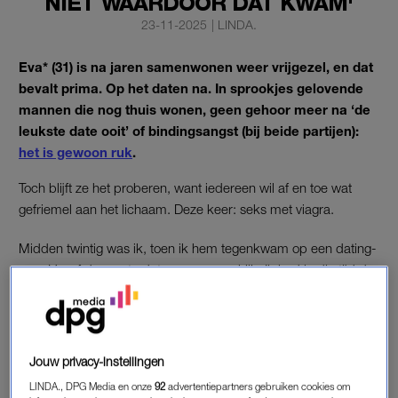
NIET WAARDOOR DAT KWAM'
23-11-2025
|
LINDA.
Eva* (31) is na jaren samenwonen weer vrijgezel, en dat
bevalt prima. Op het daten na. In sprookjes gelovende
mannen die nog thuis wonen, geen gehoor meer na ‘de
leukste date ooit’ of bindingsangst (bij beide partijen):
het is gewoon ruk
.
Toch blijft ze het proberen, want iedereen wil af en toe wat
gefriemel aan het lichaam. Deze keer: seks met viagra.
Midden twintig was ik, toen ik hem tegenkwam op een dating-
app. Vanaf de eerste date was er een klik. Ik had in die tijd de
regel: als ik iemand écht heel leuk vind, wacht ik met seks.
De eerste dates bleef het dan ook bij zoenen. Hij maakte – net
als ik – geen aanstalten tot meer. Ik weet nog dat ik dacht: wat
Jouw privacy-instellingen
fijn dat hij mij ook zo serieus neemt.
LINDA., DPG Media en onze
92
advertentiepartners gebruiken cookies om