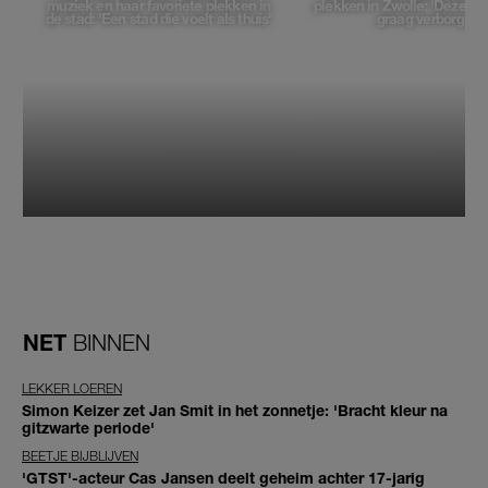
muziek en haar favoriete plekken in
plekken in Zwolle: 'Deze pl
de stad: 'Een stad die voelt als thuis'
graag verborgen'
NET
BINNEN
LEKKER LOEREN
Simon Keizer zet Jan Smit in het zonnetje: 'Bracht kleur na
gitzwarte periode'
BEETJE BIJBLIJVEN
'GTST'-acteur Cas Jansen deelt geheim achter 17-jarig