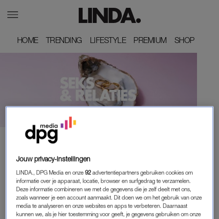
HOME
HOME
TRENDING
TRENDING
LIFESTYLE
LIFESTYLE
PREMIUM
PREMIUM
SHOP
SHOP
VRIJPARTIJ
EROTISCH LUISTERVERHAAL
Jouw privacy-instellingen
Noa (26): 'Ik moest in de
'Vanuit haar bekken spoelde
spiegel kijken terwijl zij met
het orgasme omhoog. Ze
LINDA., DPG Media en onze
92
advertentiepartners gebruiken cookies om
me aan het seksen was en
kreunde, hard,
informatie over je apparaat, locatie, browser en surfgedrag te verzamelen.
de tranen sprongen in mijn
ongecontroleerd. Haar lijf
Deze informatie combineren we met de gegevens die je zelf deelt met ons,
ogen'
schokte'
zoals wanneer je een account aanmaakt. Dit doen we om het gebruik van onze
media te analyseren en onze websites en apps te verbeteren. Daarnaast
OPROEP
ADVERTORIAL
kunnen we, als je hier toestemming voor geeft, je gegevens gebruiken om onze
Op de fiets met jonge kids? Zo
Waarom ben (én blijf) jij