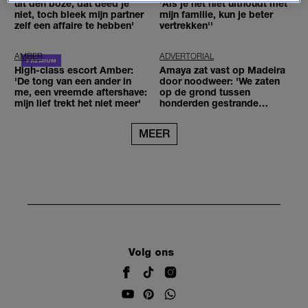
uit den boze, dat deed je
'Als je het niet uithoudt met
niet, toch bleek mijn partner
mijn familie, kun je beter
zelf een affaire te hebben'
vertrekken''
AMBER
ADVERTORIAL
High-class escort Amber:
Amaya zat vast op Madeira
'De tong van een ander in
door noodweer: 'We zaten
me, een vreemde aftershave:
op de grond tussen
mijn lief trekt het niet meer'
honderden gestrande
reizigers'
MEER
Volg ons