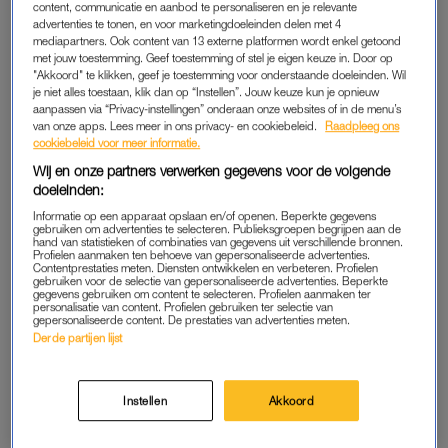
content, communicatie en aanbod te personaliseren en je relevante
wordt het ineens hartstikke
bewust single? Vertel het
makkelijk
advertenties te tonen, en voor marketingdoeleinden delen met 4
aan LINDA.
mediapartners. Ook content van 13 externe platformen wordt enkel getoond
met jouw toestemming. Geef toestemming of stel je eigen keuze in. Door op
"Akkoord" te klikken, geef je toestemming voor onderstaande doeleinden. Wil
je niet alles toestaan, klik dan op “Instellen”. Jouw keuze kun je opnieuw
aanpassen via “Privacy-instellingen” onderaan onze websites of in de menu’s
van onze apps. Lees meer in ons privacy- en cookiebeleid.
Raadpleeg ons
OPROEP
LIEVE HELEEN
cookiebeleid voor meer informatie.
'Ik weet dat mijn partner
Fred (55): 'Ik vind het
vreemdgaat en ik vind het
moeilijk om meerdere keren
Wij en onze partners verwerken gegevens voor de volgende
eigenlijk wel prima'
klaar te komen tijdens een
doeleinden:
vrijpartij'
Informatie op een apparaat opslaan en/of openen. Beperkte gegevens
gebruiken om advertenties te selecteren. Publieksgroepen begrijpen aan de
hand van statistieken of combinaties van gegevens uit verschillende bronnen.
PERSOONLIJK VERHAAL
ADVERTORIAL
Profielen aanmaken ten behoeve van gepersonaliseerde advertenties.
Merel verhuist voor een man
Ja écht: WorldPride is nog in
Contentprestaties meten. Diensten ontwikkelen en verbeteren. Profielen
naar andere kant van het
volle gang – en hier rol je nu
gebruiken voor de selectie van gepersonaliseerde advertenties. Beperkte
gegevens gebruiken om content te selecteren. Profielen aanmaken ter
land, maar hij verdwijnt:
het allerlekkerst je bed in na
personalisatie van content. Profielen gebruiken ter selectie van
'Huur al maanden niet
het feesten
gepersonaliseerde content. De prestaties van advertenties meten.
betaald'
Derde partijen lijst
Instellen
Akkoord
VERLATEN VROUW
VERLATEN VROUW
Fae (24): 'Vreemdgaan was
Helena (27): 'Mijn vriend zei: