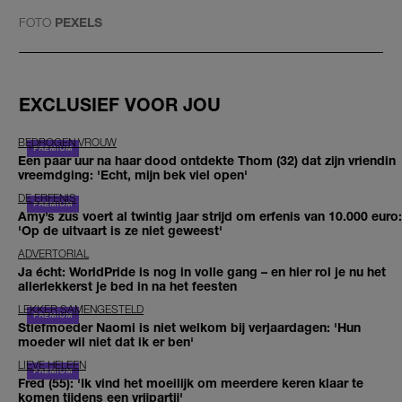
FOTO
PEXELS
EXCLUSIEF VOOR JOU
BEDROGEN VROUW
Een paar uur na haar dood ontdekte Thom (32) dat zijn vriendin
vreemdging: 'Echt, mijn bek viel open'
DE ERFENIS
Amy’s zus voert al twintig jaar strijd om erfenis van 10.000 euro:
'Op de uitvaart is ze niet geweest'
ADVERTORIAL
Ja écht: WorldPride is nog in volle gang – en hier rol je nu het
allerlekkerst je bed in na het feesten
LEKKER SAMENGESTELD
Stiefmoeder Naomi is niet welkom bij verjaardagen: 'Hun
moeder wil niet dat ik er ben'
LIEVE HELEEN
Fred (55): 'Ik vind het moeilijk om meerdere keren klaar te
komen tijdens een vrijpartij'