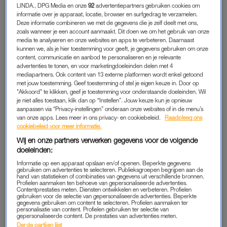
Maar het verzetje verandert al snel in een verliefdheid, en
LINDA., DPG Media en onze
92
advertentiepartners gebruiken cookies om
informatie over je apparaat, locatie, browser en surfgedrag te verzamelen.
wanneer we drie maanden aan het daten zijn, kan ik mijn
Deze informatie combineren we met de gegevens die je zelf deelt met ons,
leven als twintigjarige zonder hem al niet meer voorstellen.
zoals wanneer je een account aanmaakt. Dit doen we om het gebruik van onze
media te analyseren en onze websites en apps te verbeteren. Daarnaast
kunnen we, als je hier toestemming voor geeft, je gegevens gebruiken om onze
content, communicatie en aanbod te personaliseren en je relevante
Eva: 'Ik betaal 60 dollar voor
advertenties te tonen, en voor marketingdoeleinden delen met 4
een Amerikaans medium, maar
mediapartners. Ook content van 13 externe platformen wordt enkel getoond
durf niet op te nemen als ze
met jouw toestemming. Geef toestemming of stel je eigen keuze in. Door op
belt'
"Akkoord" te klikken, geef je toestemming voor onderstaande doeleinden. Wil
je niet alles toestaan, klik dan op “Instellen”. Jouw keuze kun je opnieuw
LEES OOK
aanpassen via “Privacy-instellingen” onderaan onze websites of in de menu’s
van onze apps. Lees meer in ons privacy- en cookiebeleid.
Raadpleeg ons
cookiebeleid voor meer informatie.
We hebben geweldige seks, tot hij op een dag besluit dat dit
Wij en onze partners verwerken gegevens voor de volgende
niet meer kan. Vanwege de kerk, zegt-ie. Zijn geweten begint
doeleinden:
op te spelen. ‘Ik ging te weinig, maar nu ik elke zondag weer
Informatie op een apparaat opslaan en/of openen. Beperkte gegevens
gebruiken om advertenties te selecteren. Publieksgroepen begrijpen aan de
naar de kerk ga, kan ik het niet verantwoorden dat ik hier met
hand van statistieken of combinaties van gegevens uit verschillende bronnen.
Profielen aanmaken ten behoeve van gepersonaliseerde advertenties.
jou in bed lig. Dat ik seks heb, maar niet getrouwd ben.’
Contentprestaties meten. Diensten ontwikkelen en verbeteren. Profielen
gebruiken voor de selectie van gepersonaliseerde advertenties. Beperkte
gegevens gebruiken om content te selecteren. Profielen aanmaken ter
Ik begrijp er niet veel van, want is het voor algehele onthouding
personalisatie van content. Profielen gebruiken ter selectie van
gepersonaliseerde content. De prestaties van advertenties meten.
al niet een beetje te laat? Als we elkaar op alle plekken in het
Derde partijen lijst