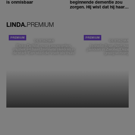
is onmisbaar
beginnende dementie zou
zorgen. Hij wist dat hij haar
zou moeten loslaten'
LINDA.
PREMIUM
DE STAD VAN
DE STAD VAN
Elske DeWall over Leeuwarden,
Isabelle Boer deelt haar f
muziek en haar favoriete plekken in
plekken in Zwolle: 'Deze pl
de stad: 'Een stad die voelt als thuis'
graag verborgen'