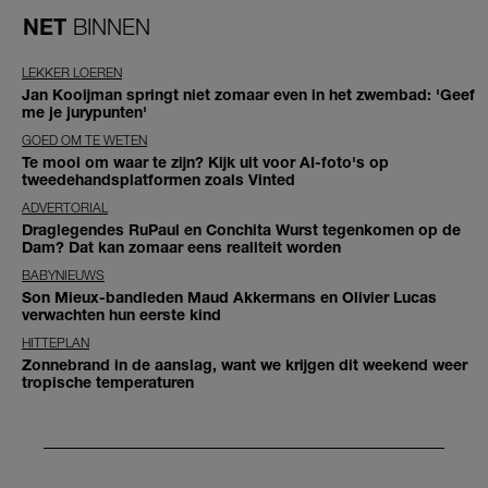
NET
BINNEN
LEKKER LOEREN
Jan Kooijman springt niet zomaar even in het zwembad: 'Geef
me je jurypunten'
GOED OM TE WETEN
Te mooi om waar te zijn? Kijk uit voor AI-foto's op
tweedehandsplatformen zoals Vinted
ADVERTORIAL
Draglegendes RuPaul en Conchita Wurst tegenkomen op de
Dam? Dat kan zomaar eens realiteit worden
BABYNIEUWS
Son Mieux-bandleden Maud Akkermans en Olivier Lucas
verwachten hun eerste kind
HITTEPLAN
Zonnebrand in de aanslag, want we krijgen dit weekend weer
tropische temperaturen