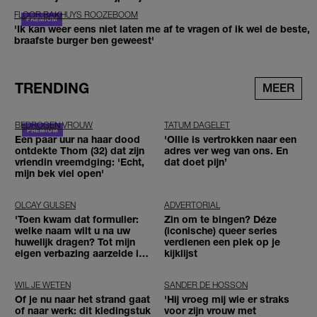
FLOOR BAKHUYS ROOZEBOOM
'Ik kan weer eens niet laten me af te vragen of ik wel de beste,
braafste burger ben geweest'
TRENDING
MEER
BEDROGEN VROUW
TATUM DAGELET
Een paar uur na haar dood
'Ollie is vertrokken naar een
ontdekte Thom (32) dat zijn
adres ver weg van ons. En
vriendin vreemdging: 'Echt,
dat doet pijn’
mijn bek viel open'
OLCAY GULSEN
ADVERTORIAL
'Toen kwam dat formulier:
Zin om te bingen? Déze
welke naam wilt u na uw
(iconische) queer series
huwelijk dragen? Tot mijn
verdienen een plek op je
eigen verbazing aarzelde ik
kijklijst
geen moment'
WIL JE WETEN
SANDER DE HOSSON
Of je nu naar het strand gaat
'Hij vroeg mij wie er straks
of naar werk: dit kledingstuk
voor zijn vrouw met