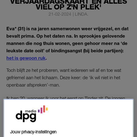
VERJAARDAGSKAART EN ALLES
VIEL OP Z'N PLEK'
21-02-2024
|
LINDA.
Eva* (31) is na jaren samenwonen weer vrijgezel, en dat
bevalt prima. Op het daten na. In sprookjes gelovende
mannen die nog thuis wonen, geen gehoor meer na ‘de
leukste date ooit’ of bindingsangst (bij beide partijen):
het is gewoon ruk
.
Toch blijft ze het proberen, want iedereen wil af en toe wat
gefriemel aan het lichaam. Deze keer: de ‘ik wil niet in het
openbaar afspreken’-man.
Ik ben 20, wanneer ik voor het eerst op Tinder zit. De jongen
met wie ik in gesprek raak lijkt lief, spontaan en is bovendien
erg grappig. Wanneer we afspreken, klikt het ook meteen.
Mijn vorige relatie is nog maar net uit, en ik kan wel een
verzetje gebruiken.
Jouw privacy-instellingen