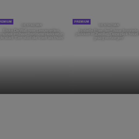
DE STAD VAN
DE STAD VAN
Elske DeWall over Leeuwarden,
Isabelle Boer deelt haar favoriete
muziek en haar favoriete plekken in
plekken in Zwolle: 'Deze plek houd 
de stad: 'Een stad die voelt als thuis'
graag verborgen'