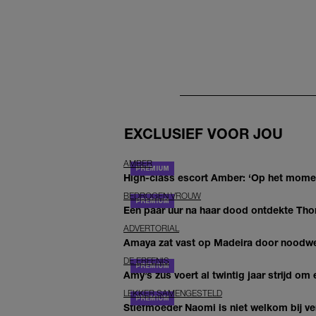
EXCLUSIEF VOOR JOU
AMBER
High-class escort Amber: ‘Op het moment
BEDROGEN VROUW
Een paar uur na haar dood ontdekte Thom 
ADVERTORIAL
Amaya zat vast op Madeira door noodwee
DE ERFENIS
Amy’s zus voert al twintig jaar strijd om 
LEKKER SAMENGESTELD
Stiefmoeder Naomi is niet welkom bij ver