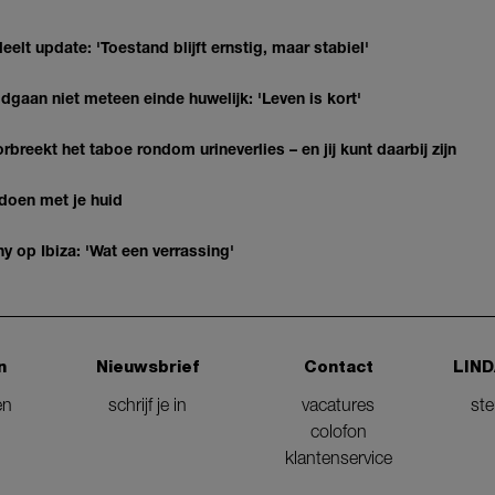
elt update: 'Toestand blijft ernstig, maar stabiel'
gaan niet meteen einde huwelijk: 'Leven is kort'
breekt het taboe rondom urineverlies – en jij kunt daarbij zijn
 doen met je huid
y op Ibiza: 'Wat een verrassing'
n
Nieuwsbrief
Contact
LIND
en
schrijf je in
vacatures
st
colofon
klantenservice