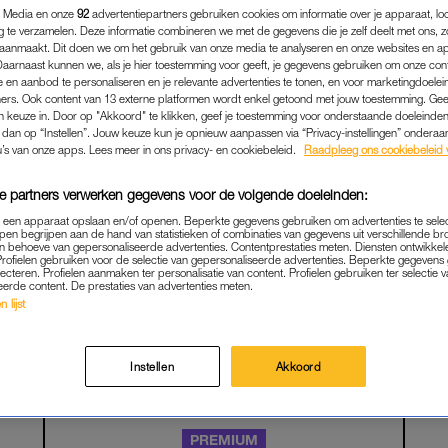
 Media en onze
92
advertentiepartners gebruiken cookies om informatie over je apparaat, lo
g te verzamelen. Deze informatie combineren we met de gegevens die je zelf deelt met ons, z
aanmaakt. Dit doen we om het gebruik van onze media te analyseren en onze websites en a
Daarnaast kunnen we, als je hier toestemming voor geeft, je gegevens gebruiken om onze con
 en aanbod te personaliseren en je relevante advertenties te tonen, en voor marketingdoele
ers. Ook content van 13 externe platformen wordt enkel getoond met jouw toestemming. Ge
gen keuze in. Door op "Akkoord" te klikken, geef je toestemming voor onderstaande doeleinden. 
k dan op “Instellen”. Jouw keuze kun je opnieuw aanpassen via “Privacy-instellingen” ondera
u’s van onze apps. Lees meer in ons privacy- en cookiebeleid.
Raadpleeg ons cookiebeleid 
e partners verwerken gegevens voor de volgende doeleinden:
p een apparaat opslaan en/of openen. Beperkte gegevens gebruiken om advertenties te sele
pen begrijpen aan de hand van statistieken of combinaties van gegevens uit verschillende br
FAMILIE
|
HET LEGE NEST
 behoeve van gepersonaliseerde advertenties. Contentprestaties meten. Diensten ontwikkel
Profielen gebruiken voor de selectie van gepersonaliseerde advertenties. Beperkte gegeven
AN GELDER OVER ZIJN L
lecteren. Profielen aanmaken ter personalisatie van content. Profielen gebruiken ter selectie 
eerde content. De prestaties van advertenties meten.
VLOED WORDT STEEDS KLE
 lijst
MOETEN WE ACCEPTEREN
29-06-2026
|
LINDA.
Instellen
Akkoord
PREMIUM