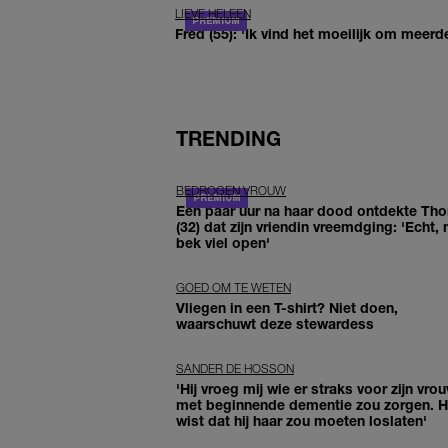
LIEVE HELEEN
Fred (55): 'Ik vind het moeilijk om meerde
TRENDING
BEDROGEN VROUW
Een paar uur na haar dood ontdekte Th
(32) dat zijn vriendin vreemdging: 'Echt, 
bek viel open'
GOED OM TE WETEN
Vliegen in een T-shirt? Niet doen,
waarschuwt deze stewardess
SANDER DE HOSSON
'Hij vroeg mij wie er straks voor zijn vro
met beginnende dementie zou zorgen. Hi
wist dat hij haar zou moeten loslaten'