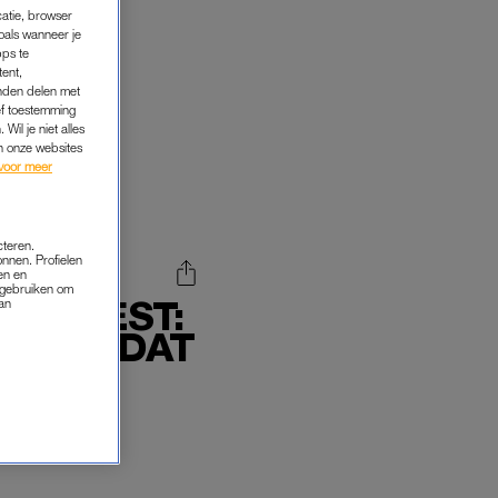
catie, browser
oals wanneer je
pps te
tent,
inden delen met
ef toestemming
Wil je niet alles
an onze websites
voor meer
cteren.
onnen. Profielen
en en
s gebruiken om
EGE NEST:
van
INER, DAT
'