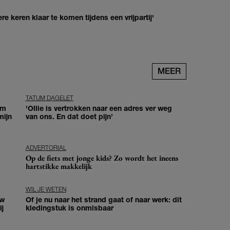
re keren klaar te komen tijdens een vrijpartij'
MEER
TATUM DAGELET
om
'Ollie is vertrokken naar een adres ver weg
mijn
van ons. En dat doet pijn’
ADVERTORIAL
Op de fiets met jonge kids? Zo wordt het ineens
hartstikke makkelijk
WIL JE WETEN
uw
Of je nu naar het strand gaat of naar werk: dit
j
kledingstuk is onmisbaar