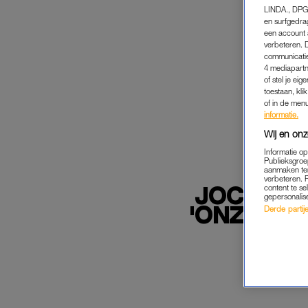
LINDA., DPG
en surfgedra
een account 
verbeteren. 
communicatie
4 mediapartn
of stel je ei
toestaan, kli
of in de men
informatie.
Wij en onz
Informatie o
Publieksgroe
aanmaken ten
verbeteren. 
JOCHEM V
content te se
gepersonalis
'ONZE IN
Derde partijen