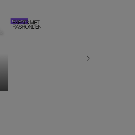
EXPATS MET
STOM!
PORTRETTEN
RASHONDEN
ik
‘IK ZAT IN EEN SEKTE’
‘HET DRAAIT ALLEMA
OM SEKS IN EEN SPIR
JASJE’
MONIQUE KLEMANN