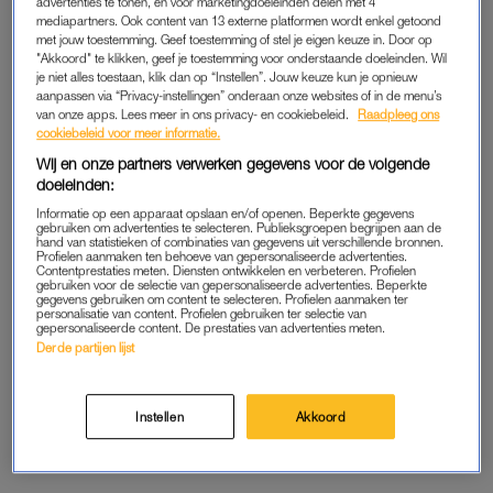
advertenties te tonen, en voor marketingdoeleinden delen met 4
HET LEGE NEST
HET LEGE NEST
mediapartners. Ook content van 13 externe platformen wordt enkel getoond
Isa Hoes over haar lege nest:
Jochem van Gelder over zijn
met jouw toestemming. Geef toestemming of stel je eigen keuze in. Door op
'Ik vond het vooral wel
lege nest: 'Onze invloed
"Akkoord" te klikken, geef je toestemming voor onderstaande doeleinden. Wil
lekker om alleen te wonen'
wordt steeds kleiner, dat
je niet alles toestaan, klik dan op “Instellen”. Jouw keuze kun je opnieuw
moeten we accepteren'
aanpassen via “Privacy-instellingen” onderaan onze websites of in de menu’s
van onze apps. Lees meer in ons privacy- en cookiebeleid.
Raadpleeg ons
cookiebeleid voor meer informatie.
HET LEGE NEST
HET LEGE NEST
Romana Vrede (53) over haar
Antje Monteiro (57) over haar
Wij en onze partners verwerken gegevens voor de volgende
lege nest: 'Ik ben niet meer
lege nest: 'Ik kreeg meer tijd
doeleinden:
degene die hem het beste
en ruimte voor mijn sociale
kent'
leven'
Informatie op een apparaat opslaan en/of openen. Beperkte gegevens
gebruiken om advertenties te selecteren. Publieksgroepen begrijpen aan de
hand van statistieken of combinaties van gegevens uit verschillende bronnen.
Profielen aanmaken ten behoeve van gepersonaliseerde advertenties.
HET LEGE NEST
HET LEGE NEST
Contentprestaties meten. Diensten ontwikkelen en verbeteren. Profielen
Anita Witzier (64) over een
Bert van Leeuwen ervaart
gebruiken voor de selectie van gepersonaliseerde advertenties. Beperkte
gegevens gebruiken om content te selecteren. Profielen aanmaken ter
leeg nest: 'Het eerste dat
geen volledig leeg nest: 'We
personalisatie van content. Profielen gebruiken ter selectie van
verdween, was het
zijn eraan gewend dat er op
gepersonaliseerde content. De prestaties van advertenties meten.
schuldgevoel als ik aan het
de gekste momenten
Derde partijen lijst
werk was'
kinderen binnenlopen'
HET LEGE NEST
HET LEGE NEST
Carly Wijs werd ziek toen
Daphne Deckers, Quinty
Instellen
Akkoord
haar zoon uit huis ging: 'In
Trustfull en Jörgen Raymann
die 18 jaar dat hij thuis was,
over hun lege nest: 'Ik heb in
was ik dat zelden'
het begin echt gehuild'