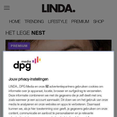
HOME
HOME
TRENDING
TRENDING
LIFESTYLE
LIFESTYLE
PREMIUM
PREMIUM
SHOP
SHOP
HET
LEGE
NEST
Jouw privacy-instellingen
HET LEGE NEST
LINDA., DPG Media en onze
92
advertentiepartners gebruiken cookies om
JACQUELINE BLOM OVER HAAR LEGE NEST:
informatie over je apparaat, locatie, browser en surfgedrag te verzamelen.
'IK WERD DOOR HUN VERTREK
Deze informatie combineren we met de gegevens die je zelf deelt met ons,
zoals wanneer je een account aanmaakt. Dit doen we om het gebruik van onze
GECONFRONTEERD MET DE EINDIGHEID VAN
media te analyseren en onze websites en apps te verbeteren. Daarnaast
HET LEVEN'
kunnen we, als je hier toestemming voor geeft, je gegevens gebruiken om onze
content, communicatie en aanbod te personaliseren en je relevante