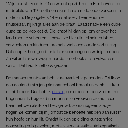
“Mijn oudste zoon is 23 en woont op zichzelf in Eindhoven, de
middelste van 19 heeft een eigen huisje in de oude varkensstal
in de tuin. De jongste is 14 en dat is echt een enorme
knutselaar, hij krijgt alles aan de praat. Laatst had-ie een oude
quad op de kop getikt. Die knapt hij dan op, om er over het
land mee te scheuren. Hoewel ze hier alle vrijheid hebben,
vervloeken de kinderen me echt wel eens om de verhuizing.
Dat snap ik heel goed, er is hier voor jongeren weinig te doen.
Ze willen hier wel weg, maar dat hoort ook als je volwassen
wordt. Dat heb ik zelf ook gedaan.
De managementbaan heb ik aanvankelijk gehouden. Tot ik op
een ochtend mijn jongste naar school bracht en dacht: ik kan
dit niet meer. Dus heb ik
ontslag
genomen en ben voor mijzelf
begonnen. Ik begeleid nu mannen en vrouwen die het soort
baan hebben als ik zelf heb gehad, soms nog een stapje
hoger. Ze komen bij mij omdat ze behoefte hebben aan rust in
hun hoofd en hun lijf. Omdat ik een opleiding kunstzinnige
counseling heb gevolgd, met als specialisatie autobiografisch