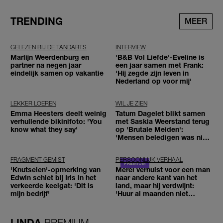
TRENDING
MEER
GELEZEN BIJ DE TANDARTS
INTERVIEW
Marlijn Weerdenburg en
'B&B Vol Liefde'-Eveline is
partner na negen jaar
een jaar samen met Frank:
eindelijk samen op vakantie
'Hij zegde zijn leven in
Nederland op voor mij'
LEKKER LOEREN
WIL JE ZIEN
Emma Heesters deelt weinig
Tatum Dagelet blikt samen
verhullende bikinifoto: 'You
met Saskia Weerstand terug
know what they say'
op 'Brutale Meiden':
'Mensen beledigen was niet
leuk meer'
FRAGMENT GEMIST
PERSOONLIJK VERHAAL
'Knutselen'-opmerking van
Merel verhuist voor een man
Edwin schiet bij Iris in het
naar andere kant van het
verkeerde keelgat: 'Dit is
land, maar hij verdwijnt:
mijn bedrijf'
'Huur al maanden niet
betaald'
LINDA.
PREMIUM