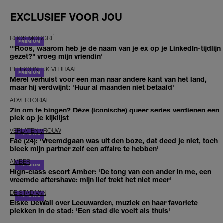
EXCLUSIEF VOOR JOU
ROOS MOGGRÉ
'"Roos, waarom heb je de naam van je ex op je LinkedIn-tijdlijn
gezet?" vroeg mijn vriendin'
PERSOONLIJK VERHAAL
Merel verhuist voor een man naar andere kant van het land,
maar hij verdwijnt: 'Huur al maanden niet betaald'
ADVERTORIAL
Zin om te bingen? Déze (iconische) queer series verdienen een
plek op je kijklijst
VERLATEN VROUW
Fae (24): 'Vreemdgaan was uit den boze, dat deed je niet, toch
bleek mijn partner zelf een affaire te hebben'
AMBER
High-class escort Amber: 'De tong van een ander in me, een
vreemde aftershave: mijn lief trekt het niet meer'
DE STAD VAN
Elske DeWall over Leeuwarden, muziek en haar favoriete
plekken in de stad: 'Een stad die voelt als thuis'