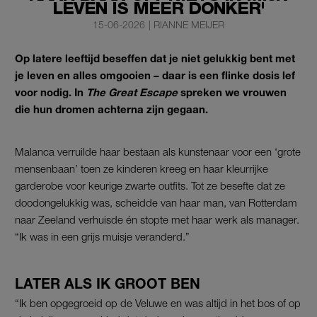
LEVEN IS MEER DONKER'
15-06-2026
|
RIANNE MEIJER
Op latere leeftijd beseffen dat je niet gelukkig bent met
je leven en alles omgooien – daar is een flinke dosis lef
voor nodig. In
The Great Escape
spreken we vrouwen
die hun dromen achterna zijn gegaan.
Malanca verruilde haar bestaan als kunstenaar voor een ‘grote
mensenbaan’ toen ze kinderen kreeg en haar kleurrijke
garderobe voor keurige zwarte outfits. Tot ze besefte dat ze
doodongelukkig was, scheidde van haar man, van Rotterdam
naar Zeeland verhuisde én stopte met haar werk als manager.
“Ik was in een grijs muisje veranderd.”
LATER ALS IK GROOT BEN
“Ik ben opgegroeid op de Veluwe en was altijd in het bos of op