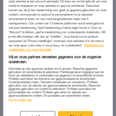
zoals wanneer je een account aanmaakt. Dit doen we om het gebruik van onze
LEES OOK
media te analyseren en onze websites en apps te verbeteren. Daarnaast
kunnen we, als je hier toestemming voor geeft, je gegevens gebruiken om onze
content, communicatie en aanbod te personaliseren en je relevante
advertenties te tonen, en voor marketingdoeleinden delen met 4
KINDERDROOM
mediapartners. Ook content van 13 externe platformen wordt enkel getoond
met jouw toestemming. Geef toestemming of stel je eigen keuze in. Door op
“Ik besloot later bioloog te worden om alsnog in het
"Akkoord" te klikken, geef je toestemming voor onderstaande doeleinden. Wil
regenwoud terecht te komen. En dat is gelukt: ik ben biologie
je niet alles toestaan, klik dan op “Instellen”. Jouw keuze kun je opnieuw
aanpassen via “Privacy-instellingen” onderaan onze websites of in de menu’s
gaan studeren en in mijn laatste jaar voor een aantal maanden
van onze apps. Lees meer in ons privacy- en cookiebeleid.
Raadpleeg ons
naar de Amazone vertrokken voor onderzoek. Het trok me
cookiebeleid voor meer informatie.
alleen niet om ook als bioloog te gaan werken, ik wilde toch
Wij en onze partners verwerken gegevens voor de volgende
liever kunstenaar worden.
doeleinden:
Informatie op een apparaat opslaan en/of openen. Beperkte gegevens
gebruiken om advertenties te selecteren. Publieksgroepen begrijpen aan de
Dat was mijn andere kinderdroom: ik was dol op tekenen en
hand van statistieken of combinaties van gegevens uit verschillende bronnen.
knutselen en maakte hele nieuwe werelden. Dus deed ik
Profielen aanmaken ten behoeve van gepersonaliseerde advertenties.
Contentprestaties meten. Diensten ontwikkelen en verbeteren. Profielen
toelating voor de kunstacademie in Utrecht en werd
gebruiken voor de selectie van gepersonaliseerde advertenties. Beperkte
gegevens gebruiken om content te selecteren. Profielen aanmaken ter
aangenomen. Op zich had ik het daar best naar mijn zin maar
personalisatie van content. Profielen gebruiken ter selectie van
gepersonaliseerde content. De prestaties van advertenties meten.
ik ontdekte al snel dat Utrecht eigenlijk te klein voor me was.
Derde partijen lijst
Een van de gasten van het café waar ik een bijbaantje had,
opperde dat ik naar het buitenland zou verhuizen.
‘Ierland is