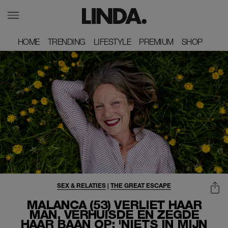
HOME
HOME
TRENDING
TRENDING
LIFESTYLE
LIFESTYLE
PREMIUM
PREMIUM
SHOP
SHOP
SEX & RELATIES
|
THE GREAT ESCAPE
MALANCA (53) VERLIET HAAR
MAN, VERHUISDE EN ZEGDE
HAAR BAAN OP: 'NIETS IN MIJN