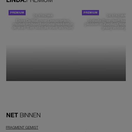
DE STAD VAN
DE STAD VAN
Elske DeWall over Leeuwarden,
Isabelle Boer deelt haar f
muziek en haar favoriete plekken in
plekken in Zwolle: 'Deze pl
de stad: 'Een stad die voelt als thuis'
graag verborgen'
NET
BINNEN
FRAGMENT GEMIST