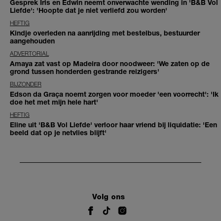
Gesprek Iris en Edwin neemt onverwachte wending in 'B&B Vol
Liefde': 'Hoopte dat je niet verliefd zou worden'
HEFTIG
Kindje overleden na aanrijding met bestelbus, bestuurder
aangehouden
ADVERTORIAL
Amaya zat vast op Madeira door noodweer: 'We zaten op de
grond tussen honderden gestrande reizigers'
BIJZONDER
Edson da Graça noemt zorgen voor moeder 'een voorrecht': 'Ik
doe het met mijn hele hart'
HEFTIG
Eline uit 'B&B Vol Liefde' verloor haar vriend bij liquidatie: 'Een
beeld dat op je netvlies blijft'
Volg ons