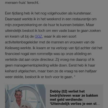
mensen-huis’ terecht.
Een tijdlang heb ik het nog volgehouden als kunstenaar.
Daarnaast werkte ik in het weekend in een restaurantje om
mijn zorgverzekering en de huur te kunnen betalen. Maar
uiteindelijk besloot ik toch om een vaste baan te gaan zoeken
en kwam uit bij de
GGZ
, waar ik als een soort
activiteitenbegeleider met de mannen en vrouwen van de
Keileweg werkte. Ik kwam er na verloop van tijd achter dat het
financieel nogal een rommeltje was op onze afdeling en
vertelde dat aan onze directeur. Zij vroeg me daarop of ik
geen managementopleiding wilde doen. Eerst heb ik haar
keihard uitgelachen, maar toen ze de vraag na een halfjaar
weer stelde, besloot ik er toch voor te gaan. “
Debby (52) verliet het
bedrijfsleven waar ze bakken
met geld verdiende:
'Uiteindelijk verlies je een stuk
van jezelf'