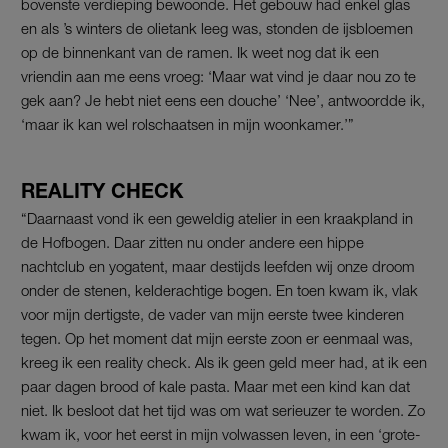
bovenste verdieping bewoonde. Het gebouw had enkel glas
en als ’s winters de olietank leeg was, stonden de ijsbloemen
op de binnenkant van de ramen. Ik weet nog dat ik een
vriendin aan me eens vroeg: ‘Maar wat vind je daar nou zo te
gek aan? Je hebt niet eens een douche’ ‘Nee’, antwoordde ik,
‘maar ik kan wel rolschaatsen in mijn woonkamer.’”
REALITY CHECK
“Daarnaast vond ik een geweldig atelier in een kraakpland in
de Hofbogen. Daar zitten nu onder andere een hippe
nachtclub en yogatent, maar destijds leefden wij onze droom
onder de stenen, kelderachtige bogen. En toen kwam ik, vlak
voor mijn dertigste, de vader van mijn eerste twee kinderen
tegen. Op het moment dat mijn eerste zoon er eenmaal was,
kreeg ik een reality check. Als ik geen geld meer had, at ik een
paar dagen brood of kale pasta. Maar met een kind kan dat
niet. Ik besloot dat het tijd was om wat serieuzer te worden. Zo
kwam ik, voor het eerst in mijn volwassen leven, in een ‘grote-