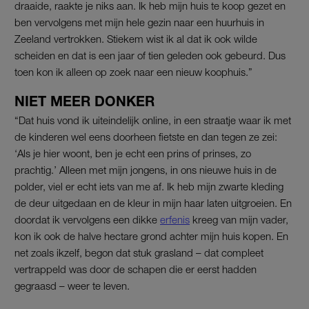
draaide, raakte je niks aan. Ik heb mijn huis te koop gezet en
ben vervolgens met mijn hele gezin naar een huurhuis in
Zeeland vertrokken. Stiekem wist ik al dat ik ook wilde
scheiden en dat is een jaar of tien geleden ook gebeurd. Dus
toen kon ik alleen op zoek naar een nieuw koophuis.”
NIET MEER DONKER
“Dat huis vond ik uiteindelijk online, in een straatje waar ik met
de kinderen wel eens doorheen fietste en dan tegen ze zei:
‘Als je hier woont, ben je echt een prins of prinses, zo
prachtig.’ Alleen met mijn jongens, in ons nieuwe huis in de
polder, viel er echt iets van me af. Ik heb mijn zwarte kleding
de deur uitgedaan en de kleur in mijn haar laten uitgroeien. En
doordat ik vervolgens een dikke
erfenis
kreeg van mijn vader,
kon ik ook de halve hectare grond achter mijn huis kopen. En
net zoals ikzelf, begon dat stuk grasland – dat compleet
vertrappeld was door de schapen die er eerst hadden
gegraasd – weer te leven.