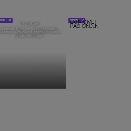
EXPATS MET
STOM!
DE STAD VAN
RASHONDEN
Isabelle Boer deelt haar favoriete
plekken in Zwolle: 'Deze plek houd ik
graag verborgen'
MONIQUE KLEMANN