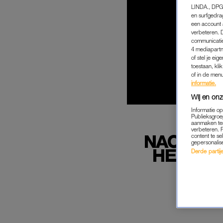
LINDA., DPG
en surfgedra
een account 
verbeteren. 
communicatie
4 mediapartn
of stel je ei
toestaan, kli
of in de men
informatie.
Wij en onz
Informatie o
Publieksgroe
aanmaken ten
verbeteren. 
NAOMI (4
content te se
gepersonalis
HEB GEZ
Derde partijen
HOT