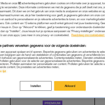
 Media en onze
92
advertentiepartners gebruiken cookies om informatie over je apparaat, lo
g te verzamelen. Deze informatie combineren we met de gegevens die je zelf deelt met ons, z
aanmaakt. Dit doen we om het gebruik van onze media te analyseren en onze websites en a
Daarnaast kunnen we, als je hier toestemming voor geeft, je gegevens gebruiken om onze con
 en aanbod te personaliseren en je relevante advertenties te tonen, en voor marketingdoele
ers. Ook content van 13 externe platformen wordt enkel getoond met jouw toestemming. Ge
gen keuze in. Door op "Akkoord" te klikken, geef je toestemming voor onderstaande doeleinden. 
k dan op “Instellen”. Jouw keuze kun je opnieuw aanpassen via “Privacy-instellingen” ondera
u’s van onze apps. Lees meer in ons privacy- en cookiebeleid.
Raadpleeg ons cookiebeleid 
e partners verwerken gegevens voor de volgende doeleinden:
p een apparaat opslaan en/of openen. Beperkte gegevens gebruiken om advertenties te sele
pen begrijpen aan de hand van statistieken of combinaties van gegevens uit verschillende br
SEX & RELATIES
|
PERSOONLIJK VERHAAL
 behoeve van gepersonaliseerde advertenties. Contentprestaties meten. Diensten ontwikkel
Profielen gebruiken voor de selectie van gepersonaliseerde advertenties. Beperkte gegeven
0): 'IK DOE ALSOF IK 'M W
lecteren. Profielen aanmaken ter personalisatie van content. Profielen gebruiken ter selectie 
eerde content. De prestaties van advertenties meten.
IEN, TERWIJL WE NET NO
 lijst
ELKAMER LAGEN TE SEK
11-06-2026
|
JOAN MAKENBACH
Instellen
Akkoord
PREMIUM