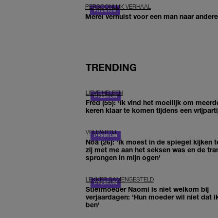
PERSOONLIJK VERHAAL
Merel verhuist voor een man naar andere 
TRENDING
LIEVE HELEEN
Fred (55): 'Ik vind het moeilijk om meerd
keren klaar te komen tijdens een vrijparti
VRIJPARTIJ
Noa (26): 'Ik moest in de spiegel kijken t
zij met me aan het seksen was en de tra
sprongen in mijn ogen'
LEKKER SAMENGESTELD
Stiefmoeder Naomi is niet welkom bij
verjaardagen: 'Hun moeder wil niet dat i
ben'