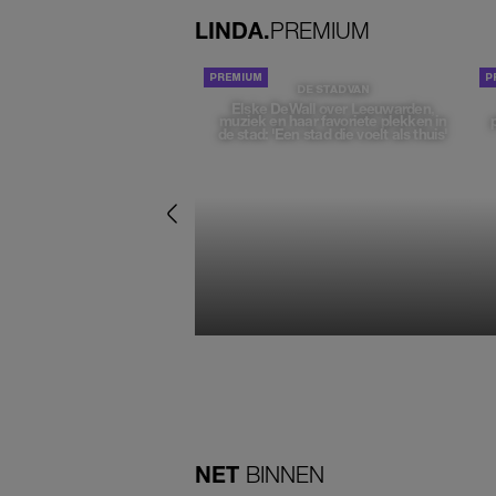
LINDA.
PREMIUM
DE STAD VAN
Elske DeWall over Leeuwarden,
muziek en haar favoriete plekken in
de stad: 'Een stad die voelt als thuis'
NET
BINNEN