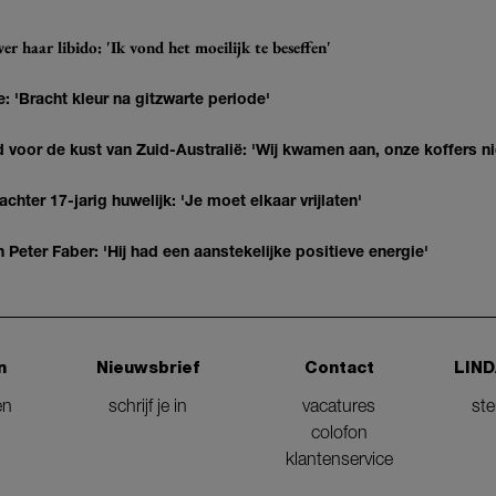
r haar libido: 'Ik vond het moeilijk te beseffen'
: 'Bracht kleur na gitzwarte periode'
 voor de kust van Zuid-Australië: 'Wij kwamen aan, onze koffers ni
hter 17-jarig huwelijk: 'Je moet elkaar vrijlaten'
Peter Faber: 'Hij had een aanstekelijke positieve energie'
n
Nieuwsbrief
Contact
LIND
en
schrijf je in
vacatures
st
colofon
klantenservice