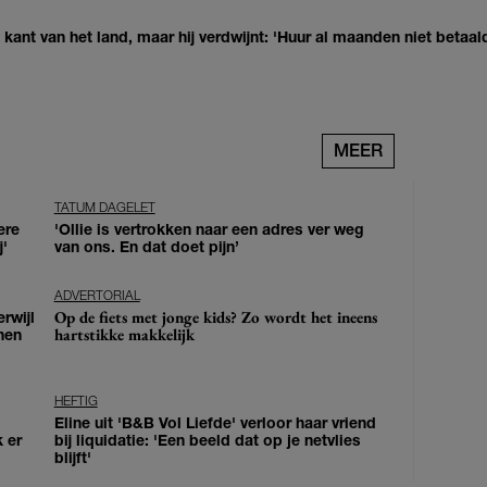
kant van het land, maar hij verdwijnt: 'Huur al maanden niet betaal
MEER
TATUM DAGELET
ere
'Ollie is vertrokken naar een adres ver weg
j'
van ons. En dat doet pijn’
ADVERTORIAL
Op de fiets met jonge kids? Zo wordt het ineens
erwijl
hartstikke makkelijk
nen
HEFTIG
Eline uit 'B&B Vol Liefde' verloor haar vriend
k er
bij liquidatie: 'Een beeld dat op je netvlies
blijft'