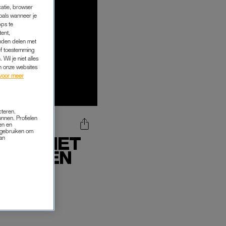
catie, browser
oals wanneer je
pps te
tent,
inden delen met
ef toestemming
Wil je niet alles
an onze websites
voor meer
cteren.
onnen. Profielen
en en
s gebruiken om
EKEN NIET
van
G IN EEN
SEN'