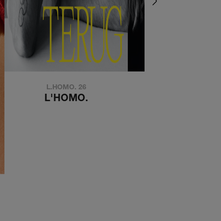
L.HOMO. 26
de kouwe kant
L'HOMO.
DE KOUWE KA