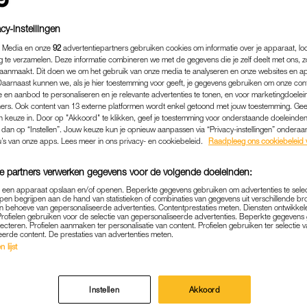
cy-instellingen
 Media en onze
92
advertentiepartners gebruiken cookies om informatie over je apparaat, lo
g te verzamelen. Deze informatie combineren we met de gegevens die je zelf deelt met ons, z
aanmaakt. Dit doen we om het gebruik van onze media te analyseren en onze websites en a
Daarnaast kunnen we, als je hier toestemming voor geeft, je gegevens gebruiken om onze con
 en aanbod te personaliseren en je relevante advertenties te tonen, en voor marketingdoele
ers. Ook content van 13 externe platformen wordt enkel getoond met jouw toestemming. Ge
gen keuze in. Door op "Akkoord" te klikken, geef je toestemming voor onderstaande doeleinden. 
k dan op “Instellen”. Jouw keuze kun je opnieuw aanpassen via “Privacy-instellingen” ondera
u’s van onze apps. Lees meer in ons privacy- en cookiebeleid.
Raadpleeg ons cookiebeleid 
e partners verwerken gegevens voor de volgende doeleinden:
p een apparaat opslaan en/of openen. Beperkte gegevens gebruiken om advertenties te sele
pen begrijpen aan de hand van statistieken of combinaties van gegevens uit verschillende br
 behoeve van gepersonaliseerde advertenties. Contentprestaties meten. Diensten ontwikkel
Profielen gebruiken voor de selectie van gepersonaliseerde advertenties. Beperkte gegeven
lecteren. Profielen aanmaken ter personalisatie van content. Profielen gebruiken ter selectie 
eerde content. De prestaties van advertenties meten.
 lijst
Instellen
Akkoord