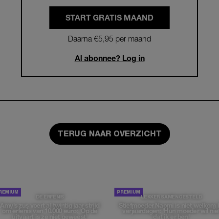
START GRATIS MAAND
Daarna €5,95 per maand
Al abonnee? Log in
TERUG NAAR OVERZICHT
DE ERFENIS
LEKKER SAMENGESTELD
Amy’s zus voert al twintig jaar strijd
Stiefmoeder Naomi is niet welkom b
om erfenis van 10.000 euro: 'Op de
verjaardagen: 'Hun moeder wil nie
uitvaart is ze niet geweest'
dat ik er ben'