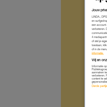
Jouw priva
LINDA., DPG
en surfgedra
een account 
verbeteren. 
communicatie
4 mediapartn
of stel je ei
toestaan, kli
of in de men
informatie.
Wij en onz
Informatie o
Publieksgroe
aanmaken ten
verbeteren. 
content te se
gepersonalis
Derde partijen