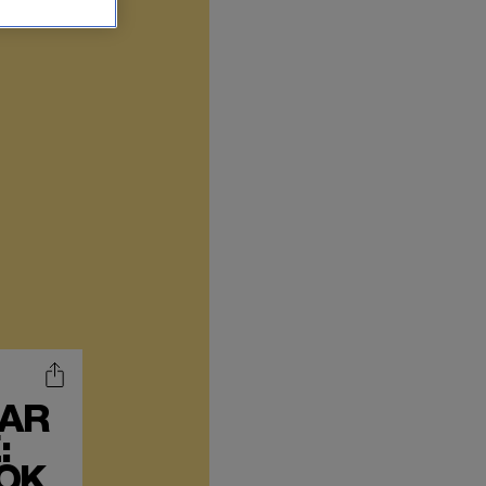
AAR
:
OOK