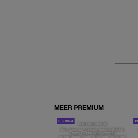
MEER PREMIUM
BEDROGEN VROUW
Een paar uur na haar dood ontdekte
Thom (32) dat zijn vriendin
vreemdging: 'Echt, mijn bek viel open'