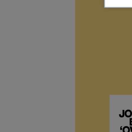
JO
‘O