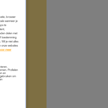
catie, browser
oals wanneer je
pps te
tent,
inden delen met
ef toestemming
Wil je niet alles
an onze websites
voor meer
cteren.
onnen. Profielen
en en
s gebruiken om
van