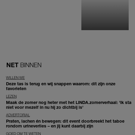
NET
BINNEN
WILLEN WE
Deze tas is terug en wij snappen waarom: dít zijn onze
favorieten
LEZEN
Maak de zomer nog heter met het LINDA.zomerverhaal: 'Ik sta
niet voor mezelf in nu hij zo dichtbij is'
ADVERTORIAL
Praten, lachen én bewegen: dit event doorbreekt het taboe
rondom urineverlies – en jij kunt daarbij zijn
GOED OM TE WETEN