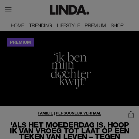
HOME
HOME
TRENDING
TRENDING
LIFESTYLE
LIFESTYLE
PREMIUM
PREMIUM
SHOP
SHOP
FAMILIE
|
PERSOONLIJK VERHAAL
'ALS HET MOEDERDAG IS, HOOP
IK VAN VROEG TOT LAAT OP EEN
TEKEN VAN LEVEN – TEGEN