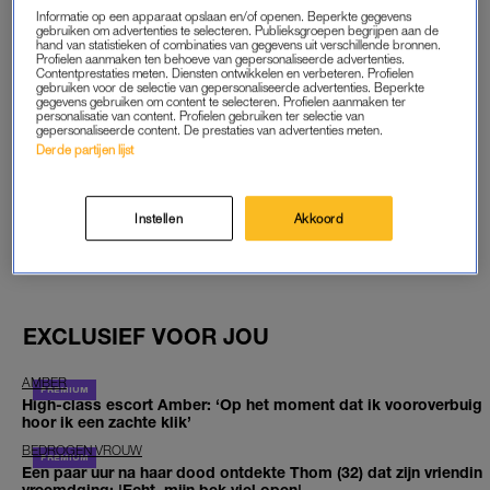
Informatie op een apparaat opslaan en/of openen. Beperkte gegevens
START GRATIS MAAND
gebruiken om advertenties te selecteren. Publieksgroepen begrijpen aan de
hand van statistieken of combinaties van gegevens uit verschillende bronnen.
Profielen aanmaken ten behoeve van gepersonaliseerde advertenties.
Contentprestaties meten. Diensten ontwikkelen en verbeteren. Profielen
Daarna €5,95 per maand
gebruiken voor de selectie van gepersonaliseerde advertenties. Beperkte
gegevens gebruiken om content te selecteren. Profielen aanmaken ter
personalisatie van content. Profielen gebruiken ter selectie van
Al abonnee? Log in
gepersonaliseerde content. De prestaties van advertenties meten.
Derde partijen lijst
Instellen
Akkoord
GOED ARTIKEL? DELEN MAAR.
EXCLUSIEF VOOR JOU
AMBER
High-class escort Amber: ‘Op het moment dat ik vooroverbuig
hoor ik een zachte klik’
BEDROGEN VROUW
Een paar uur na haar dood ontdekte Thom (32) dat zijn vriendin
vreemdging: 'Echt, mijn bek viel open'