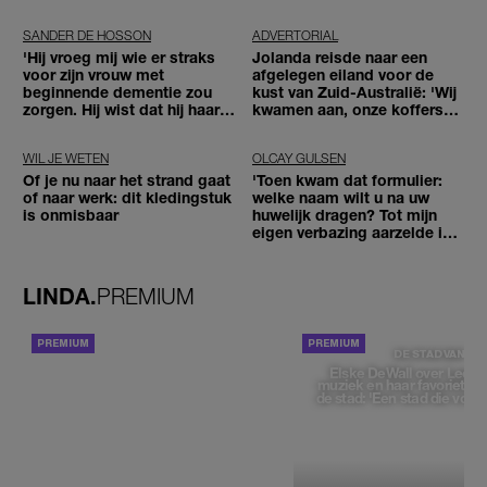
SANDER DE HOSSON
ADVERTORIAL
'Hij vroeg mij wie er straks
Jolanda reisde naar een
voor zijn vrouw met
afgelegen eiland voor de
beginnende dementie zou
kust van Zuid-Australië: 'Wij
zorgen. Hij wist dat hij haar
kwamen aan, onze koffers
zou moeten loslaten'
niet'
WIL JE WETEN
OLCAY GULSEN
Of je nu naar het strand gaat
'Toen kwam dat formulier:
of naar werk: dit kledingstuk
welke naam wilt u na uw
is onmisbaar
huwelijk dragen? Tot mijn
eigen verbazing aarzelde ik
geen moment'
LINDA.
PREMIUM
ACHTERGROND
DE STAD VAN
Elske DeWall over Leeu
muziek en haar favoriete p
de stad: 'Een stad die voelt 