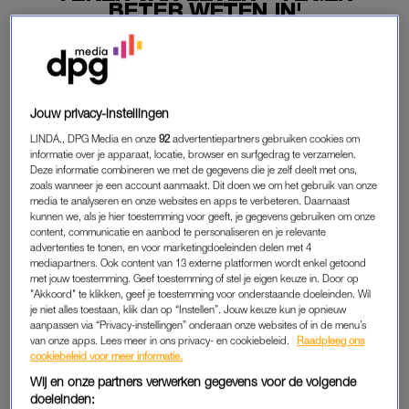
BETER WETEN IN'
10-05-2026
|
LINDA.
PREMIUM
Jouw privacy-instellingen
LEES VERDER MET
LINDA., DPG Media en onze
92
advertentiepartners gebruiken cookies om
informatie over je apparaat, locatie, browser en surfgedrag te verzamelen.
PREMIUM
Deze informatie combineren we met de gegevens die je zelf deelt met ons,
zoals wanneer je een account aanmaakt. Dit doen we om het gebruik van onze
media te analyseren en onze websites en apps te verbeteren. Daarnaast
kunnen we, als je hier toestemming voor geeft, je gegevens gebruiken om onze
Krijg onbeperkt toegang tot alle
content, communicatie en aanbod te personaliseren en je relevante
artikelen
advertenties te tonen, en voor marketingdoeleinden delen met 4
mediapartners. Ook content van 13 externe platformen wordt enkel getoond
Lees LINDA.magazine online
met jouw toestemming. Geef toestemming of stel je eigen keuze in. Door op
"Akkoord" te klikken, geef je toestemming voor onderstaande doeleinden. Wil
je niet alles toestaan, klik dan op “Instellen”. Jouw keuze kun je opnieuw
Geniet van te gekke winacties en
aanpassen via “Privacy-instellingen” onderaan onze websites of in de menu’s
lekkere puzzels
van onze apps. Lees meer in ons privacy- en cookiebeleid.
Raadpleeg ons
cookiebeleid voor meer informatie.
Maandelijks opzegbaar
Wij en onze partners verwerken gegevens voor de volgende
doeleinden: