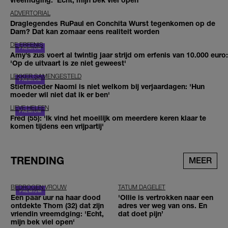
ADVERTORIAL
Draglegendes RuPaul en Conchita Wurst tegenkomen op de
Dam? Dat kan zomaar eens realiteit worden
DE ERFENIS
Amy’s zus voert al twintig jaar strijd om erfenis van 10.000 euro:
'Op de uitvaart is ze niet geweest'
LEKKER SAMENGESTELD
Stiefmoeder Naomi is niet welkom bij verjaardagen: 'Hun
moeder wil niet dat ik er ben'
LIEVE HELEEN
Fred (55): 'Ik vind het moeilijk om meerdere keren klaar te
komen tijdens een vrijpartij'
TRENDING
MEER
BEDROGEN VROUW
TATUM DAGELET
Een paar uur na haar dood
'Ollie is vertrokken naar een
ontdekte Thom (32) dat zijn
adres ver weg van ons. En
vriendin vreemdging: 'Echt,
dat doet pijn’
mijn bek viel open'