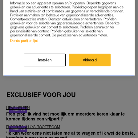
Informatie op een apparaat opslaan en/of openen. Beperkte gegevens
gebruiken om advertenties te selecteren. Publieksgroepen begrijpen aan de
START GRATIS MAAND
hand van statistieken of combinaties van gegevens uit verschillende bronnen.
Profielen aanmaken ten behoeve van gepersonaliseerde advertenties.
Contentprestaties meten. Diensten ontwikkelen en verbeteren. Profielen
Daarna €5,95 per maand
gebruiken voor de selectie van gepersonaliseerde advertenties. Beperkte
gegevens gebruiken om content te selecteren. Profielen aanmaken ter
personalisatie van content. Profielen gebruiken ter selectie van
Al abonnee? Log in
gepersonaliseerde content. De prestaties van advertenties meten.
Derde partijen lijst
Instellen
Akkoord
GOED ARTIKEL? DELEN MAAR.
EXCLUSIEF VOOR JOU
LIEVE HELEEN
Fred (55): 'Ik vind het moeilijk om meerdere keren klaar te
komen tijdens een vrijpartij'
FLOOR BAKHUYS ROOZEBOOM
'Ik kan weer eens niet laten me af te vragen of ik wel de beste,
braafste burger ben geweest'