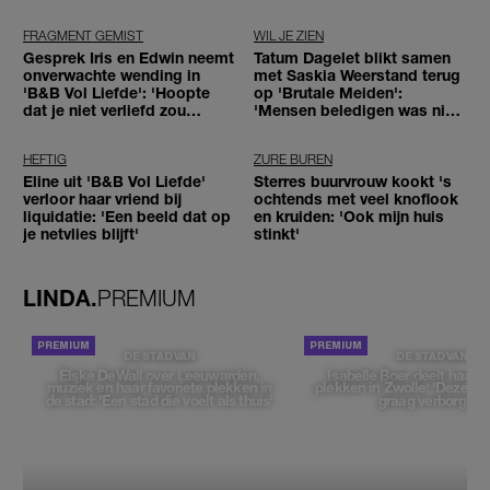
tegenhouden'
FRAGMENT GEMIST
WIL JE ZIEN
Gesprek Iris en Edwin neemt
Tatum Dagelet blikt samen
onverwachte wending in
met Saskia Weerstand terug
'B&B Vol Liefde': 'Hoopte
op 'Brutale Meiden':
dat je niet verliefd zou
'Mensen beledigen was niet
worden'
leuk meer'
HEFTIG
ZURE BUREN
Eline uit 'B&B Vol Liefde'
Sterres buurvrouw kookt 's
verloor haar vriend bij
ochtends met veel knoflook
liquidatie: 'Een beeld dat op
en kruiden: 'Ook mijn huis
je netvlies blijft'
stinkt'
LINDA.
PREMIUM
DE STAD VAN
DE STAD VAN
Elske DeWall over Leeuwarden,
Isabelle Boer deelt haar f
muziek en haar favoriete plekken in
plekken in Zwolle: 'Deze pl
de stad: 'Een stad die voelt als thuis'
graag verborgen'