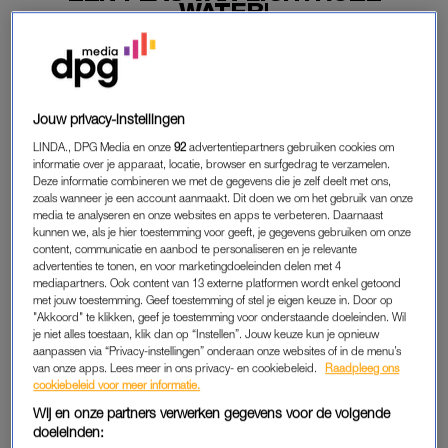
WATER'
05-08-2025
|
NAZMIYE ORAL
PREMIUM
Jouw privacy-instellingen
LEES VERDER MET
LINDA., DPG Media en onze
92
advertentiepartners gebruiken cookies om
informatie over je apparaat, locatie, browser en surfgedrag te verzamelen.
PREMIUM
Deze informatie combineren we met de gegevens die je zelf deelt met ons,
zoals wanneer je een account aanmaakt. Dit doen we om het gebruik van onze
media te analyseren en onze websites en apps te verbeteren. Daarnaast
kunnen we, als je hier toestemming voor geeft, je gegevens gebruiken om onze
Krijg onbeperkt toegang tot alle
content, communicatie en aanbod te personaliseren en je relevante
artikelen
advertenties te tonen, en voor marketingdoeleinden delen met 4
mediapartners. Ook content van 13 externe platformen wordt enkel getoond
met jouw toestemming. Geef toestemming of stel je eigen keuze in. Door op
Lees LINDA.magazine online
"Akkoord" te klikken, geef je toestemming voor onderstaande doeleinden. Wil
je niet alles toestaan, klik dan op “Instellen”. Jouw keuze kun je opnieuw
Geniet van te gekke winacties en
aanpassen via “Privacy-instellingen” onderaan onze websites of in de menu’s
lekkere puzzels
van onze apps. Lees meer in ons privacy- en cookiebeleid.
Raadpleeg ons
cookiebeleid voor meer informatie.
Maandelijks opzegbaar
Wij en onze partners verwerken gegevens voor de volgende
doeleinden: