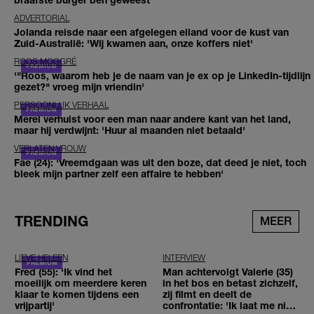
ADVERTORIAL
Jolanda reisde naar een afgelegen eiland voor de kust van
Zuid-Australië: 'Wij kwamen aan, onze koffers niet'
ROOS MOGGRÉ
'"Roos, waarom heb je de naam van je ex op je LinkedIn-tijdlijn
gezet?" vroeg mijn vriendin'
PERSOONLIJK VERHAAL
Merel verhuist voor een man naar andere kant van het land,
maar hij verdwijnt: 'Huur al maanden niet betaald'
VERLATEN VROUW
Fae (24): 'Vreemdgaan was uit den boze, dat deed je niet, toch
bleek mijn partner zelf een affaire te hebben'
TRENDING
MEER
LIEVE HELEEN
INTERVIEW
Fred (55): 'Ik vind het
Man achtervolgt Valerie (35)
moeilijk om meerdere keren
in het bos en betast zichzelf,
klaar te komen tijdens een
zij filmt en deelt de
vrijpartij'
confrontatie: 'Ik laat me niet