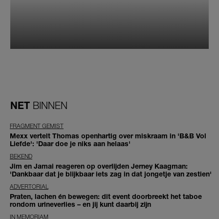
NET
BINNEN
FRAGMENT GEMIST
Mexx vertelt Thomas openhartig over miskraam in 'B&B Vol
Liefde': 'Daar doe je niks aan helaas'
BEKEND
Jim en Jamai reageren op overlijden Jerney Kaagman:
'Dankbaar dat je blijkbaar iets zag in dat jongetje van zestien'
ADVERTORIAL
Praten, lachen én bewegen: dit event doorbreekt het taboe
rondom urineverlies – en jij kunt daarbij zijn
IN MEMORIAM