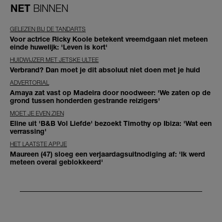
NET
BINNEN
GELEZEN BIJ DE TANDARTS
Voor actrice Ricky Koole betekent vreemdgaan niet meteen
einde huwelijk: 'Leven is kort'
HUIDWIJZER MET JETSKE ULTEE
Verbrand? Dan moet je dit absoluut niet doen met je huid
ADVERTORIAL
Amaya zat vast op Madeira door noodweer: 'We zaten op de
grond tussen honderden gestrande reizigers'
MOET JE EVEN ZIEN
Eline uit 'B&B Vol Liefde' bezoekt Timothy op Ibiza: 'Wat een
verrassing'
HET LAATSTE APPJE
Maureen (47) sloeg een verjaardagsuitnodiging af: 'Ik werd
meteen overal geblokkeerd'