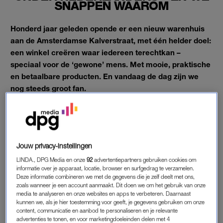
SNAPPEN WAAROM
Honderd jaar geleden opende er een nieuw warenhuis
aan de Amsterdamse Kalverstraat, met één helder doel:
een winkel creëren waar iedereen terechtkan –
speciaal voor de ‘gewone’ mens. Met mooie, praktische
en betaalbare producten. En vandaag de dag zijn we
nog steeds groot fan.
Hier haal je, naast de lekkerste rookworsten en tompoucen,
ook bijna alles voor jezelf en in huis.
Jouw privacy-instellingen
LINDA., DPG Media en onze
92
advertentiepartners gebruiken cookies om
WARENHUIS NEDERLAND
informatie over je apparaat, locatie, browser en surfgedrag te verzamelen.
Nu, honderd jaar later, is het merk niet meer weg te denken uit
Deze informatie combineren we met de gegevens die je zelf deelt met ons,
zoals wanneer je een account aanmaakt. Dit doen we om het gebruik van onze
het Nederlandse straatbeeld.
Last minute
een panty scoren?
media te analyseren en onze websites en apps te verbeteren. Daarnaast
Kan. School- of kantoorartikelen voor je eerste dag? Check.
kunnen we, als je hier toestemming voor geeft, je gegevens gebruiken om onze
content, communicatie en aanbod te personaliseren en je relevante
Even rondkijken voor handige items in huis? Ook daarvoor ben
advertenties te tonen, en voor marketingdoeleinden delen met 4