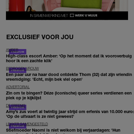
EXCLUSIEF VOOR JOU
AMBER
High-class escort Amber: ‘Op het moment dat ik vooroverbuig
hoor ik een zachte klik’
BEDROGEN VROUW
Een paar uur na haar dood ontdekte Thom (32) dat zijn vriendin
vreemdging: 'Echt, mijn bek viel open'
ADVERTORIAL
Zin om te bingen? Déze (iconische) queer series verdienen een
plek op je kijklijst
DE ERFENIS
Amy’s zus voert al twintig jaar strijd om erfenis van 10.000 euro:
'Op de uitvaart is ze niet geweest'
LEKKER SAMENGESTELD
Stiefmoeder Naomi is niet welkom bij verjaardagen: 'Hun