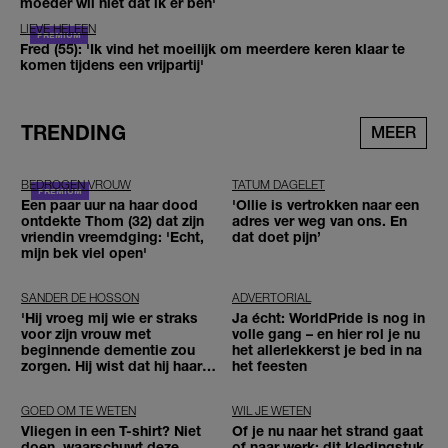
moeder wil niet dat ik er ben'
LIEVE HELEEN
Fred (55): 'Ik vind het moeilijk om meerdere keren klaar te
komen tijdens een vrijpartij'
TRENDING
MEER
BEDROGEN VROUW
TATUM DAGELET
Een paar uur na haar dood
'Ollie is vertrokken naar een
ontdekte Thom (32) dat zijn
adres ver weg van ons. En
vriendin vreemdging: 'Echt,
dat doet pijn’
mijn bek viel open'
SANDER DE HOSSON
ADVERTORIAL
'Hij vroeg mij wie er straks
Ja écht: WorldPride is nog in
voor zijn vrouw met
volle gang – en hier rol je nu
beginnende dementie zou
het allerlekkerst je bed in na
zorgen. Hij wist dat hij haar
het feesten
zou moeten loslaten'
GOED OM TE WETEN
WIL JE WETEN
Vliegen in een T-shirt? Niet
Of je nu naar het strand gaat
doen, waarschuwt deze
of naar werk: dit kledingstuk