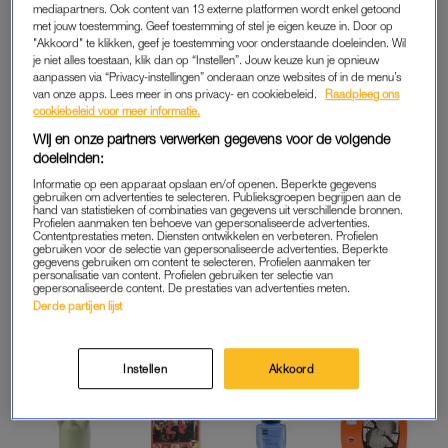
je op de juiste plek. We hebben het, natuurlijk, over de
mediapartners. Ook content van 13 externe platformen wordt enkel getoond
‘Hollandsche Eenheidsprijzen Maatschappij Amsterdam’,
met jouw toestemming. Geef toestemming of stel je eigen keuze in. Door op
"Akkoord" te klikken, geef je toestemming voor onderstaande doeleinden. Wil
oftewel: HEMA.
je niet alles toestaan, klik dan op “Instellen”. Jouw keuze kun je opnieuw
aanpassen via “Privacy-instellingen” onderaan onze websites of in de menu’s
En laten we eerlijk zijn: ook wij hebben onze favorieten van het
van onze apps. Lees meer in ons privacy- en cookiebeleid.
Raadpleeg ons
cookiebeleid voor meer informatie.
merk. Van
dupes van designertassen
en heerlijke,
exclusieve
Wij en onze partners verwerken gegevens voor de volgende
geuren
– zoals de samenwerking met parfummerk Fugazzi –
doeleinden:
tot een
viral denim jumpsuit
en de
naadloze bh
. Maar nu zijn
Informatie op een apparaat opslaan en/of openen. Beperkte gegevens
we vooral benieuwd naar die van jou. Waarom? We werken
gebruiken om advertenties te selecteren. Publieksgroepen begrijpen aan de
hand van statistieken of combinaties van gegevens uit verschillende bronnen.
aan een gloednieuw LINDA. x HEMA-magazine, waarin jouw
Profielen aanmaken ten behoeve van gepersonaliseerde advertenties.
Contentprestaties meten. Diensten ontwikkelen en verbeteren. Profielen
pronkstuk mét verhaal zomaar een plekje kan krijgen.
gebruiken voor de selectie van gepersonaliseerde advertenties. Beperkte
gegevens gebruiken om content te selecteren. Profielen aanmaken ter
personalisatie van content. Profielen gebruiken ter selectie van
gepersonaliseerde content. De prestaties van advertenties meten.
Derde partijen lijst
Instellen
Akkoord