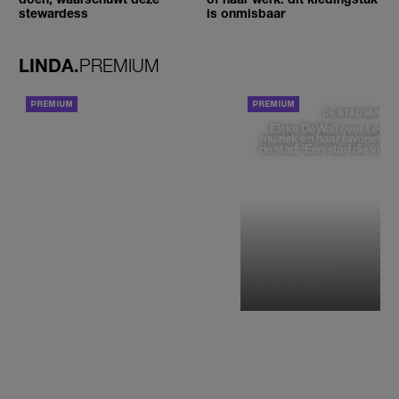
stewardess
is onmisbaar
LINDA.
PREMIUM
ACHTERGROND
DE STAD VAN
Elske DeWall over Leeu
muziek en haar favoriete p
de stad: 'Een stad die voelt 