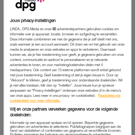
Jouw privacy-instellingen
LINDA., DPG Media en onze
92
advertentiepartners gebruiken cookies om
informatie over je apparaat, locatie, browser en surfgedrag te verzamelen.
Deze informatie combineren we met de gegevens die je zelf deelt met ons,
zoals wanneer je een account aanmaakt. Dit doen we om het gebruik van onze
media te analyseren en onze websites en apps te verbeteren. Daarnaast
kunnen we, als je hier toestemming voor geeft, je gegevens gebruiken om onze
content, communicatie en aanbod te personaliseren en je relevante
advertenties te tonen, en voor marketingdoeleinden delen met 4
mediapartners. Ook content van 13 externe platformen wordt enkel getoond
met jouw toestemming. Geef toestemming of stel je eigen keuze in. Door op
"Akkoord" te klikken, geef je toestemming voor onderstaande doeleinden. Wil
je niet alles toestaan, klik dan op “Instellen”. Jouw keuze kun je opnieuw
aanpassen via “Privacy-instellingen” onderaan onze websites of in de menu’s
van onze apps. Lees meer in ons privacy- en cookiebeleid.
Raadpleeg ons
cookiebeleid voor meer informatie.
Wij en onze partners verwerken gegevens voor de volgende
doeleinden:
Informatie op een apparaat opslaan en/of openen. Beperkte gegevens
gebruiken om advertenties te selecteren. Publieksgroepen begrijpen aan de
hand van statistieken of combinaties van gegevens uit verschillende bronnen.
Profielen aanmaken ten behoeve van gepersonaliseerde advertenties.