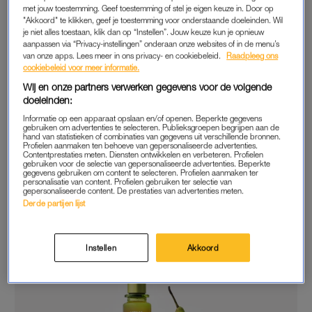
met jouw toestemming. Geef toestemming of stel je eigen keuze in. Door op
HEMA X FUGAZZI
"Akkoord" te klikken, geef je toestemming voor onderstaande doeleinden. Wil
je niet alles toestaan, klik dan op “Instellen”. Jouw keuze kun je opnieuw
Ter ere van het 100-jarig bestaan komt Hema met een
limited
aanpassen via “Privacy-instellingen” onderaan onze websites of in de menu’s
van onze apps. Lees meer in ons privacy- en cookiebeleid.
Raadpleeg ons
edition
-geur in samenwerking met het Amsterdamse
cookiebeleid voor meer informatie.
parfumhuis. Het gaat om een flacon van 30 milliliter met,
Wij en onze partners verwerken gegevens voor de volgende
uiteraard, een unisexgeur. De geur bestaat uit een mix van
doeleinden:
fruitige, kruidige en houtachtige noten, waaronder peer,
Informatie op een apparaat opslaan en/of openen. Beperkte gegevens
bergamot, saffraan en sandelhout.
gebruiken om advertenties te selecteren. Publieksgroepen begrijpen aan de
hand van statistieken of combinaties van gegevens uit verschillende bronnen.
Profielen aanmaken ten behoeve van gepersonaliseerde advertenties.
Het gaat hier om een eenmalige samenwerking, wat de geur
Contentprestaties meten. Diensten ontwikkelen en verbeteren. Profielen
gebruiken voor de selectie van gepersonaliseerde advertenties. Beperkte
natuurlijk extra gewild maakt. En daarnaast heeft deze editie
gegevens gebruiken om content te selecteren. Profielen aanmaken ter
personalisatie van content. Profielen gebruiken ter selectie van
een opvallend vriendelijker prijskaartje dan je van Fugazzi
gepersonaliseerde content. De prestaties van advertenties meten.
Derde partijen lijst
gewend bent: je koopt ’m voor nog geen 30 euro.
Instellen
Akkoord