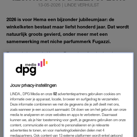
13-05-2026
|
LINDE VERHULST
2026 is voor Hema een bijzonder jubileumjaar: de
winkelketen bestaat maar liefst honderd jaar. Dat wordt
natuurlijk groots gevierd, onder meer met een
samenwerking met niche parfummerk Fugazzi.
En goed nieuws: de Hema x Fugazzi-parfum is al snel
verkrijgbaar.
OVER FUGAZZI
Jouw privacy-instellingen
Wie Fugazzi nog niet kent: het is een Nederlands
LINDA., DPG Media en onze
92
advertentiepartners gebruiken cookies om
nicheparfummerk dat onder meer verkrijgbaar is bij Skins. Het
informatie over je apparaat, locatie, browser en surfgedrag te verzamelen.
werd in 2018 opgericht in Amsterdam en focust zich op
Deze informatie combineren we met de gegevens die je zelf deelt met ons,
zoals wanneer je een account aanmaakt. Dit doen we om het gebruik van onze
unisexgeuren. De geur
Angel Dust
tipten we
eerder
al als
media te analyseren en onze websites en apps te verbeteren. Daarnaast
favoriet. De parfums kosten gemiddeld rond de 95 euro voor
kunnen we, als je hier toestemming voor geeft, je gegevens gebruiken om onze
content, communicatie en aanbod te personaliseren en je relevante
50 milliliter.
advertenties te tonen, en voor marketingdoeleinden delen met 4
mediapartners. Ook content van 13 externe platformen wordt enkel getoond