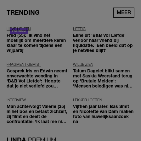
TRENDING
MEER
LIEVE HELEEN
HEFTIG
Fred (55): 'Ik vind het
Eline uit 'B&B Vol Liefde'
moeilijk om meerdere keren
verloor haar vriend bij
klaar te komen tijdens een
liquidatie: 'Een beeld dat op
vrijpartij'
je netvlies blijft'
FRAGMENT GEMIST
WIL JE ZIEN
Gesprek Iris en Edwin neemt
Tatum Dagelet blikt samen
onverwachte wending in
met Saskia Weerstand terug
'B&B Vol Liefde': 'Hoopte
op 'Brutale Meiden':
dat je niet verliefd zou
'Mensen beledigen was niet
worden'
leuk meer'
INTERVIEW
LEKKER LOEREN
Man achtervolgt Valerie (35)
Vijftien jaar later: Bas Smit
in het bos en betast zichzelf,
en Nicolette van Dam maken
zij filmt en deelt de
foto van huwelijksaanzoek
confrontatie: 'Ik laat me niet
na
tegenhouden'
LINDA.
PREMIUM