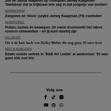
Jim en Jamai reageren op overlijden Jerney Kaagman:
'Dankbaar dat je blijkbaar iets zag in dat jongetje van zestien'
IN MEMORIAM
Zangeres en 'Idols'-jurylid Jerney Kaagman (79) overleden
ADVERTORIAL
Praten, lachen én bewegen: dit event doorbreekt het taboe
rondom urineverlies – en jij kunt daarbij zijn
WILLEN WE
Dít is de hair hack van Hailey Bieber die nog geen 20 euro kost
BEETJE BIJBLIJVEN
Edwin voelde vertrek in 'B&B Vol Liefde' al aankomen: 'Er was
geen klik met Iris'
Volg ons