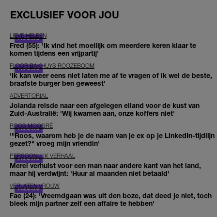
EXCLUSIEF VOOR JOU
LIEVE HELEEN
Fred (55): 'Ik vind het moeilijk om meerdere keren klaar te
komen tijdens een vrijpartij'
FLOOR BAKHUYS ROOZEBOOM
'Ik kan weer eens niet laten me af te vragen of ik wel de beste,
braafste burger ben geweest'
ADVERTORIAL
Jolanda reisde naar een afgelegen eiland voor de kust van
Zuid-Australië: 'Wij kwamen aan, onze koffers niet'
ROOS MOGGRÉ
'"Roos, waarom heb je de naam van je ex op je LinkedIn-tijdlijn
gezet?" vroeg mijn vriendin'
PERSOONLIJK VERHAAL
Merel verhuist voor een man naar andere kant van het land,
maar hij verdwijnt: 'Huur al maanden niet betaald'
VERLATEN VROUW
Fae (24): 'Vreemdgaan was uit den boze, dat deed je niet, toch
bleek mijn partner zelf een affaire te hebben'