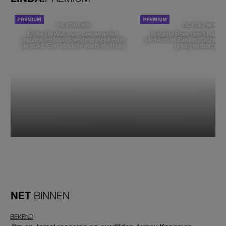
DE STAD VAN
DE STAD VAN
Elske DeWall over Leeuwarden,
Isabelle Boer deelt haar f
muziek en haar favoriete plekken in
plekken in Zwolle: 'Deze pl
de stad: 'Een stad die voelt als thuis'
graag verborgen'
NET
BINNEN
BEKEND