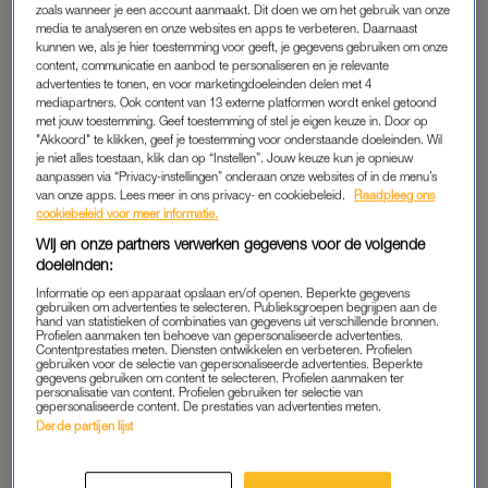
Waar?
zoals wanneer je een account aanmaakt. Dit doen we om het gebruik van onze
media te analyseren en onze websites en apps te verbeteren. Daarnaast
Hotelkamer tijdens bedrijfsuitje
kunnen we, als je hier toestemming voor geeft, je gegevens gebruiken om onze
content, communicatie en aanbod te personaliseren en je relevante
advertenties te tonen, en voor marketingdoeleinden delen met 4
mediapartners. Ook content van 13 externe platformen wordt enkel getoond
ROMANTISCHE FOTO
met jouw toestemming. Geef toestemming of stel je eigen keuze in. Door op
“Ik was op bedrijfsuitje in een vakantiepark waar flink
"Akkoord" te klikken, geef je toestemming voor onderstaande doeleinden. Wil
je niet alles toestaan, klik dan op “Instellen”. Jouw keuze kun je opnieuw
uitgepakt was met de kerstversiering. Bij een prachtige brug
aanpassen via “Privacy-instellingen” onderaan onze websites of in de menu’s
die versierd was met lampjes maakten mijn bazin en haar
van onze apps. Lees meer in ons privacy- en cookiebeleid.
Raadpleeg ons
cookiebeleid voor meer informatie.
vriend een romantische foto. Dat wilde ik ook, maar ik was
single. Toevallig liep net de man langs die ik al eerder had
Wij en onze partners verwerken gegevens voor de volgende
doeleinden:
gespot toen we in een bar zaten.”
Informatie op een apparaat opslaan en/of openen. Beperkte gegevens
gebruiken om advertenties te selecteren. Publieksgroepen begrijpen aan de
“Ik trok de stoute schoenen aan en vroeg of hij met mij op de
hand van statistieken of combinaties van gegevens uit verschillende bronnen.
Profielen aanmaken ten behoeve van gepersonaliseerde advertenties.
foto wilde. Hij was er wel voor in en haakte in mijn arm op de
Contentprestaties meten. Diensten ontwikkelen en verbeteren. Profielen
gebruiken voor de selectie van gepersonaliseerde advertenties. Beperkte
brug. Een collega grapte dat we dan wel een kus moesten
gegevens gebruiken om content te selecteren. Profielen aanmaken ter
personalisatie van content. Profielen gebruiken ter selectie van
geven en zo geschiedde. Na de foto kreeg ik nóg een kus.
gepersonaliseerde content. De prestaties van advertenties meten.
Maar kort daarna liep hij met zijn vrienden verder.”
Derde partijen lijst
“Ik hoopte al dat ik hem nog eens zou zien, want ik vond hem