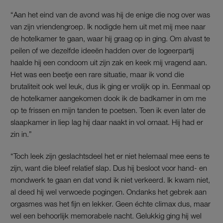
“Aan het eind van de avond was hij de enige die nog over was
van zijn vriendengroep. Ik nodigde hem uit met mij mee naar
de hotelkamer te gaan, waar hij graag op in ging. Om alvast te
peilen of we dezelfde ideeën hadden over de logeerpartij
haalde hij een condoom uit zijn zak en keek mij vragend aan.
Het was een beetje een rare situatie, maar ik vond die
brutaliteit ook wel leuk, dus ik ging er vrolijk op in. Eenmaal op
de hotelkamer aangekomen dook ik de badkamer in om me
op te frissen en mijn tanden te poetsen. Toen ik even later de
slaapkamer in liep lag hij daar naakt in vol ornaat. Hij had er
zin in.”
“Toch leek zijn geslachtsdeel het er niet helemaal mee eens te
zijn, want die bleef relatief slap. Dus hij besloot voor hand- en
mondwerk te gaan en dat vond ik niet verkeerd. Ik kwam niet,
al deed hij wel verwoede pogingen. Ondanks het gebrek aan
orgasmes was het fijn en lekker. Geen échte climax dus, maar
wel een behoorlijk memorabele nacht. Gelukkig ging hij wel