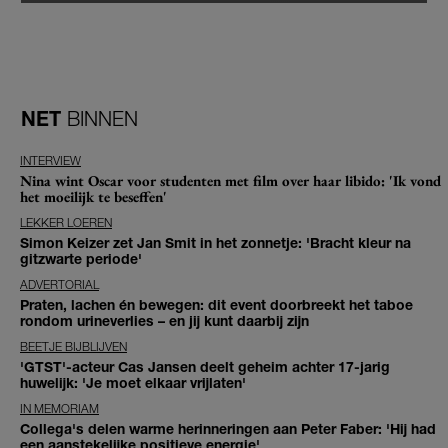
NET
BINNEN
INTERVIEW
Nina wint Oscar voor studenten met film over haar libido: 'Ik vond
het moeilijk te beseffen'
LEKKER LOEREN
Simon Keizer zet Jan Smit in het zonnetje: 'Bracht kleur na
gitzwarte periode'
ADVERTORIAL
Praten, lachen én bewegen: dit event doorbreekt het taboe
rondom urineverlies – en jij kunt daarbij zijn
BEETJE BIJBLIJVEN
'GTST'-acteur Cas Jansen deelt geheim achter 17-jarig
huwelijk: 'Je moet elkaar vrijlaten'
IN MEMORIAM
Collega's delen warme herinneringen aan Peter Faber: 'Hij had
een aanstekelijke positieve energie'