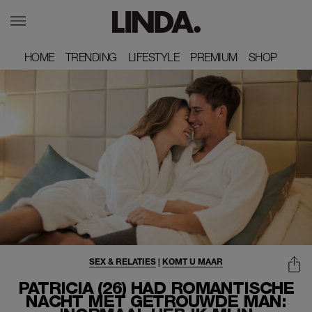
HOME
HOME
TRENDING
TRENDING
LIFESTYLE
LIFESTYLE
PREMIUM
PREMIUM
SHOP
SHOP
SEX & RELATIES
|
KOMT U MAAR
PATRICIA (26) HAD ROMANTISCHE
NACHT MET GETROUWDE MAN: