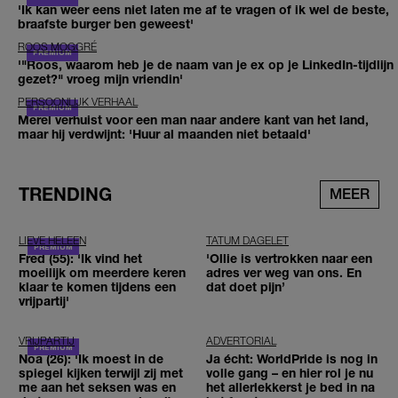
'Ik kan weer eens niet laten me af te vragen of ik wel de beste,
braafste burger ben geweest'
ROOS MOGGRÉ
'"Roos, waarom heb je de naam van je ex op je LinkedIn-tijdlijn
gezet?" vroeg mijn vriendin'
PERSOONLIJK VERHAAL
Merel verhuist voor een man naar andere kant van het land,
maar hij verdwijnt: 'Huur al maanden niet betaald'
TRENDING
MEER
LIEVE HELEEN
TATUM DAGELET
Fred (55): 'Ik vind het
'Ollie is vertrokken naar een
moeilijk om meerdere keren
adres ver weg van ons. En
klaar te komen tijdens een
dat doet pijn’
vrijpartij'
VRIJPARTIJ
ADVERTORIAL
Noa (26): 'Ik moest in de
Ja écht: WorldPride is nog in
spiegel kijken terwijl zij met
volle gang – en hier rol je nu
me aan het seksen was en
het allerlekkerst je bed in na