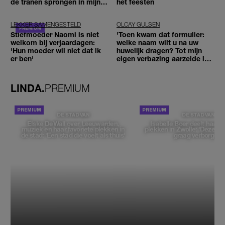
de tranen sprongen in mijn
het feesten
ogen'
LEKKER SAMENGESTELD
OLCAY GULSEN
Stiefmoeder Naomi is niet
'Toen kwam dat formulier:
welkom bij verjaardagen:
welke naam wilt u na uw
'Hun moeder wil niet dat ik
huwelijk dragen? Tot mijn
er ben'
eigen verbazing aarzelde ik
geen moment'
LINDA.
PREMIUM
DE STAD VAN
DE STAD VAN
Elske DeWall over Leeuwarden,
Isabelle Boer deelt haar f
muziek en haar favoriete plekken in
plekken in Zwolle: 'Deze pl
de stad: 'Een stad die voelt als thuis'
graag verborgen'