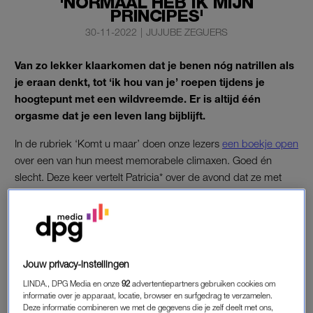
'NORMAAL HEB IK MIJN
PRINCIPES'
30-11-2022
|
JUJUBE ZEGUERS
Van zo lekker klaarkomen dat je benen nóg natrillen als
je eraan denkt, tot ‘ik hou van je’ roepen tijdens je
hoogtepunt met een wildvreemde. Er is altijd één
orgasme dat je een leven lang bijblijft.
In de rubriek ‘Komt u maar’ doen onze lezers
een boekje open
over een van hun meest memorabele climaxen. Goed én
slecht. Deze keer vertelt Patricia* over de avond dat ze met
een getrouwde man het bed indook.
Met wie?
Getrouwde man
Jouw privacy-instellingen
Hoe?
LINDA., DPG Media en onze
92
advertentiepartners gebruiken cookies om
Vingeren en beffen
informatie over je apparaat, locatie, browser en surfgedrag te verzamelen.
Deze informatie combineren we met de gegevens die je zelf deelt met ons,