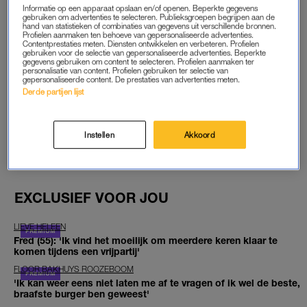
START GRATIS MAAND
Informatie op een apparaat opslaan en/of openen. Beperkte gegevens
gebruiken om advertenties te selecteren. Publieksgroepen begrijpen aan de
hand van statistieken of combinaties van gegevens uit verschillende bronnen.
Daarna €5,95 per maand
Profielen aanmaken ten behoeve van gepersonaliseerde advertenties.
Contentprestaties meten. Diensten ontwikkelen en verbeteren. Profielen
gebruiken voor de selectie van gepersonaliseerde advertenties. Beperkte
Al abonnee? Log in
gegevens gebruiken om content te selecteren. Profielen aanmaken ter
personalisatie van content. Profielen gebruiken ter selectie van
gepersonaliseerde content. De prestaties van advertenties meten.
Derde partijen lijst
GOED ARTIKEL? DELEN MAAR.
Instellen
Akkoord
EXCLUSIEF VOOR JOU
LIEVE HELEEN
Fred (55): 'Ik vind het moeilijk om meerdere keren klaar te
komen tijdens een vrijpartij'
FLOOR BAKHUYS ROOZEBOOM
'Ik kan weer eens niet laten me af te vragen of ik wel de beste,
braafste burger ben geweest'