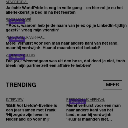
ADVERTORIAL
Ja écht: WorldPride is nog in volle gang – en hier rol je nu het
allerlekkerst je bed in na het feesten
ROOS MOGGRÉ
'"Roos, waarom heb je de naam van je ex op je LinkedIn-tijdlijn
gezet?" vroeg mijn vriendin'
PERSOONLIJK VERHAAL
Merel verhuist voor een man naar andere kant van het land,
maar hij verdwijnt: 'Huur al maanden niet betaald'
VERLATEN VROUW
Fae (24): 'Vreemdgaan was uit den boze, dat deed je niet, toch
bleek mijn partner zelf een affaire te hebben'
TRENDING
MEER
INTERVIEW
PERSOONLIJK VERHAAL
'B&B Vol Liefde'-Eveline is
Merel verhuist voor een man
een jaar samen met Frank:
naar andere kant van het
'Hij zegde zijn leven in
land, maar hij verdwijnt:
Nederland op voor mij'
'Huur al maanden niet
betaald'