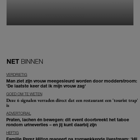
NET
BINNEN
VERDRIETIG
Man ziet zijn vrouw meegesleurd worden door modderstroom:
'De laatste keer dat ik mijn vrouw zag'
GOED OM TE WETEN
Deze 6 signalen verraden direct dat een restaurant een 'tourist trap'
is
ADVERTORIAL
Praten, lachen én bewegen: dit event doorbreekt het taboe
rondom urineverlies – en jij kunt daarbij zijn
HEFTIG
Familie Perez Hilton reageert na zorgwekkende livestream: 'Hij