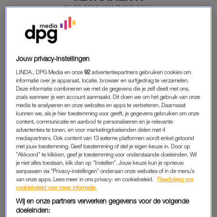
02-09-2025
|
NAZMIYE ORAL
PREMIUM
LEES VERDER MET
Jouw privacy-instellingen
LINDA., DPG Media en onze
92
advertentiepartners gebruiken cookies om
PREMIUM
informatie over je apparaat, locatie, browser en surfgedrag te verzamelen.
Deze informatie combineren we met de gegevens die je zelf deelt met ons,
zoals wanneer je een account aanmaakt. Dit doen we om het gebruik van onze
media te analyseren en onze websites en apps te verbeteren. Daarnaast
Krijg onbeperkt toegang tot alle
kunnen we, als je hier toestemming voor geeft, je gegevens gebruiken om onze
artikelen
content, communicatie en aanbod te personaliseren en je relevante
advertenties te tonen, en voor marketingdoeleinden delen met 4
Lees LINDA.magazine online
mediapartners. Ook content van 13 externe platformen wordt enkel getoond
met jouw toestemming. Geef toestemming of stel je eigen keuze in. Door op
"Akkoord" te klikken, geef je toestemming voor onderstaande doeleinden. Wil
Geniet van te gekke winacties en
je niet alles toestaan, klik dan op “Instellen”. Jouw keuze kun je opnieuw
lekkere puzzels
aanpassen via “Privacy-instellingen” onderaan onze websites of in de menu’s
van onze apps. Lees meer in ons privacy- en cookiebeleid.
Raadpleeg ons
Maandelijks opzegbaar
cookiebeleid voor meer informatie.
Wij en onze partners verwerken gegevens voor de volgende
doeleinden: