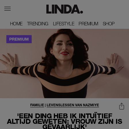
HOME
HOME
TRENDING
TRENDING
LIFESTYLE
LIFESTYLE
PREMIUM
PREMIUM
SHOP
SHOP
FAMILIE
|
LEVENSLESSEN VAN NAZMIYE
'EEN DING HEB IK INTUÏTIEF
ALTIJD GEWETEN: VROUW ZIJN IS
GEVAARLIJK'