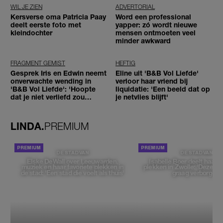
WIL JE ZIEN
ADVERTORIAL
Kersverse oma Patricia Paay
Word een professional
deelt eerste foto met
yapper: zó wordt nieuwe
kleindochter
mensen ontmoeten veel
minder awkward
FRAGMENT GEMIST
HEFTIG
Gesprek Iris en Edwin neemt
Eline uit 'B&B Vol Liefde'
onverwachte wending in
verloor haar vriend bij
'B&B Vol Liefde': 'Hoopte
liquidatie: 'Een beeld dat op
dat je niet verliefd zou
je netvlies blijft'
worden'
LINDA.
PREMIUM
DE STAD VAN
DE STAD VAN
Elske DeWall over Leeuwarden,
Isabelle Boer deelt haar f
muziek en haar favoriete plekken in
plekken in Zwolle: 'Deze pl
de stad: 'Een stad die voelt als thuis'
graag verborgen'