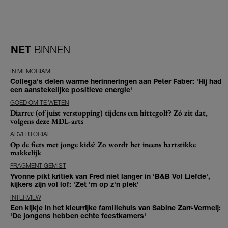
NET
BINNEN
IN MEMORIAM
Collega's delen warme herinneringen aan Peter Faber: 'Hij had
een aanstekelijke positieve energie'
GOED OM TE WETEN
Diarree (of juist verstopping) tijdens een hittegolf? Zó zit dat,
volgens deze MDL-arts
ADVERTORIAL
Op de fiets met jonge kids? Zo wordt het ineens hartstikke
makkelijk
FRAGMENT GEMIST
Yvonne pikt kritiek van Fred niet langer in 'B&B Vol Liefde',
kijkers zijn vol lof: 'Zet 'm op z'n plek'
INTERVIEW
Een kijkje in het kleurrijke familiehuis van Sabine Zarr-Vermeij:
'De jongens hebben echte feestkamers'