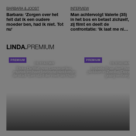
BARBARA & JOOST
INTERVIEW
Barbara: 'Zorgen over het
Man achtervolgt Valerie (35)
feit dat ik een oudere
in het bos en betast zichzelf,
moeder ben, had ik niet. Tot
zij filmt en deelt de
nu'
confrontatie: 'Ik laat me niet
tegenhouden'
LINDA.
PREMIUM
DE STAD VAN
DE STAD VAN
Elske DeWall over Leeuwarden,
Isabelle Boer deelt haar f
muziek en haar favoriete plekken in
plekken in Zwolle: 'Deze pl
de stad: 'Een stad die voelt als thuis'
graag verborgen'