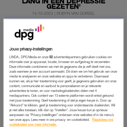
LANG IN EEN DEPRESSIE
GEZETEN'
14-10-2023
|
ROBYN VAN GORSEL
De Tijd Gaat Mooie Dingen Doen
, het nieuwe album van
Roxeanne Hazes, is uit. Op de plaat zingt ze over haar
angsten, haar trauma’s en haar gezin.
Jouw privacy-instellingen
Bij
Shownieuws
vertelt ze dat ze een moeilijke tijd achter de
LINDA., DPG Media en onze
92
advertentiepartners gebruiken cookies om
rug heeft.
informatie over je apparaat, locatie, browser en surfgedrag te verzamelen.
Deze informatie combineren we met de gegevens die je zelf deelt met ons,
zoals wanneer je een account aanmaakt. Dit doen we om het gebruik van onze
ROXEANNE HAZES
media te analyseren en onze websites en apps te verbeteren. Daarnaast
kunnen we, als je hier toestemming voor geeft, je gegevens gebruiken om onze
Na zes jaar is daar eindelijk het nieuwe album van de dochter
content, communicatie en aanbod te personaliseren en je relevante
advertenties te tonen, en voor marketingdoeleinden delen met 4
van André Hazes. Naar eigen zeggen lag het vier jaar geleden
mediapartners. Ook content van 13 externe platformen wordt enkel getoond
al klaar, maar: “Door omstandigheden en mijn mentale welzijn
met jouw toestemming. Geef toestemming of stel je eigen keuze in. Door op
is dat allemaal wat uitgelopen.”
"Akkoord" te klikken, geef je toestemming voor onderstaande doeleinden. Wil
je niet alles toestaan, klik dan op “Instellen”. Jouw keuze kun je opnieuw
aanpassen via “Privacy-instellingen” onderaan onze websites of in de menu’s
Op de plaat, die in totaal vijftien nummers telt, confronteert
van onze apps. Lees meer in ons privacy- en cookiebeleid.
Raadpleeg ons
Hazes haar trauma’s en neemt ze afscheid van een moeilijke
cookiebeleid voor meer informatie.