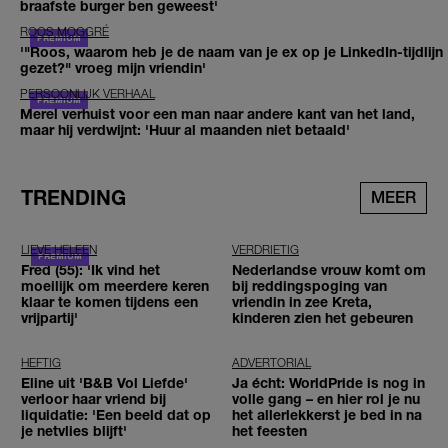
braafste burger ben geweest'
ROOS MOGGRÉ
'"Roos, waarom heb je de naam van je ex op je LinkedIn-tijdlijn
gezet?" vroeg mijn vriendin'
PERSOONLIJK VERHAAL
Merel verhuist voor een man naar andere kant van het land,
maar hij verdwijnt: 'Huur al maanden niet betaald'
TRENDING
MEER
LIEVE HELEEN
VERDRIETIG
Fred (55): 'Ik vind het
Nederlandse vrouw komt om
moeilijk om meerdere keren
bij reddingspoging van
klaar te komen tijdens een
vriendin in zee Kreta,
vrijpartij'
kinderen zien het gebeuren
HEFTIG
ADVERTORIAL
Eline uit 'B&B Vol Liefde'
Ja écht: WorldPride is nog in
verloor haar vriend bij
volle gang – en hier rol je nu
liquidatie: 'Een beeld dat op
het allerlekkerst je bed in na
je netvlies blijft'
het feesten