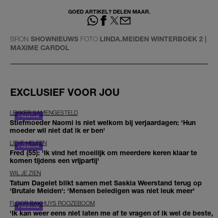
GOED ARTIKEL? DELEN MAAR.
BRON
SHOWNIEUWS
FOTO
LINDA.MEIDEN WINTERBOEK 2 |
MAXIME CARDOL
EXCLUSIEF VOOR JOU
LEKKER SAMENGESTELD
Stiefmoeder Naomi is niet welkom bij verjaardagen: 'Hun
moeder wil niet dat ik er ben'
LIEVE HELEEN
Fred (55): 'Ik vind het moeilijk om meerdere keren klaar te
komen tijdens een vrijpartij'
WIL JE ZIEN
Tatum Dagelet blikt samen met Saskia Weerstand terug op
'Brutale Meiden': 'Mensen beledigen was niet leuk meer'
FLOOR BAKHUYS ROOZEBOOM
'Ik kan weer eens niet laten me af te vragen of ik wel de beste,