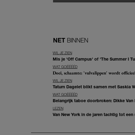
NET
BINNEN
WIL JE ZIEN
Mis je 'Off Campus' of 'The Summer I Tur
WAT GOÉÉÉÉD
Doei, schaamte: 'vulvalippen' wordt offici
WIL JE ZIEN
Tatum Dagelet blikt samen met Saskia W
WAT GOÉÉÉÉD
Belangrijk taboe doorbroken: Dikke Van
LEZEN
Van New York in de jaren tachtig tot ee