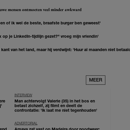
ieuwe mensen ontmoeten veel minder awkward
agen of ik wel de beste, braafste burger ben geweest'
op je LinkedIn-tijdlijn gezet?" vroeg mijn vriendin'
kant van het land, maar hij verdwijnt: 'Huur al maanden niet betaal
MEER
INTERVIEW
ere
Man achtervolgt Valerie (35) in het bos en
j'
betast zichzelf, zij filmt en deelt de
confrontatie: 'Ik laat me niet tegenhouden'
ADVERTORIAL
iend
Amaya zat vast op Madeira door noodweer: