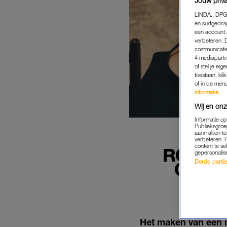
Jouw priva
LINDA., DPG
en surfgedra
een account 
verbeteren. 
communicatie
4 mediapartn
of stel je ei
toestaan, kli
of in de men
informatie.
Wij en onz
Informatie o
Publieksgroe
aanmaken ten
verbeteren. 
content te se
ROXEA
gepersonalis
Derde partijen
GEZON
Het maken van een n