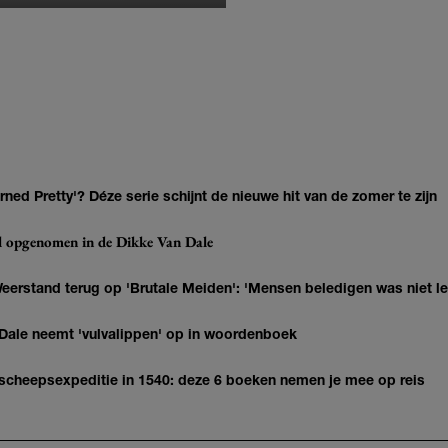
ned Pretty'? Déze serie schijnt de nieuwe hit van de zomer te zijn
eel opgenomen in de Dikke Van Dale
eerstand terug op 'Brutale Meiden': 'Mensen beledigen was niet l
 Dale neemt 'vulvalippen' op in woordenboek
n scheepsexpeditie in 1540: deze 6 boeken nemen je mee op reis