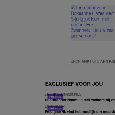
BRON
ANP
FOTO
AHN KI
EXCLUSIEF VOOR JOU
LEKKER SAMENGESTELD
Stiefmoeder Naomi is niet welkom bij ver
LIEVE HELEEN
Fred (55): 'Ik vind het moeilijk om meerde