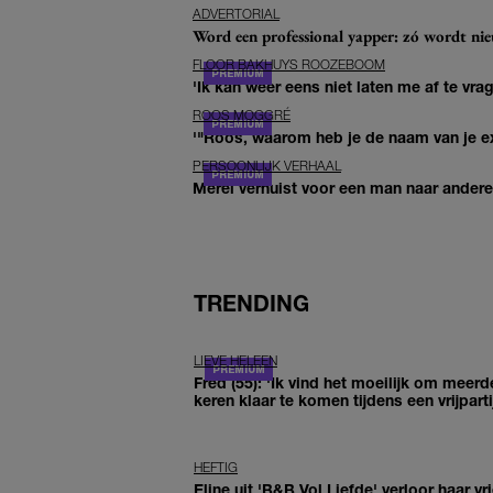
ADVERTORIAL
Word een professional yapper: zó wordt n
FLOOR BAKHUYS ROOZEBOOM
'Ik kan weer eens niet laten me af te vr
ROOS MOGGRÉ
'"Roos, waarom heb je de naam van je ex 
PERSOONLIJK VERHAAL
Merel verhuist voor een man naar andere 
TRENDING
LIEVE HELEEN
Fred (55): 'Ik vind het moeilijk om meerd
keren klaar te komen tijdens een vrijparti
HEFTIG
Eline uit 'B&B Vol Liefde' verloor haar vr