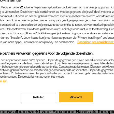
cy-instellingen
 Media en onze
92
advertentiepartners gebruiken cookies om informatie over je apparaat, lo
g te verzamelen. Deze informatie combineren we met de gegevens die je zelf deelt met ons, z
aanmaakt. Dit doen we om het gebruik van onze media te analyseren en onze websites en a
Daarnaast kunnen we, als je hier toestemming voor geeft, je gegevens gebruiken om onze con
 en aanbod te personaliseren en je relevante advertenties te tonen, en voor marketingdoele
ers. Ook content van 13 externe platformen wordt enkel getoond met jouw toestemming. Ge
gen keuze in. Door op "Akkoord" te klikken, geef je toestemming voor onderstaande doeleinden. 
k dan op “Instellen”. Jouw keuze kun je opnieuw aanpassen via “Privacy-instellingen” ondera
u’s van onze apps. Lees meer in ons privacy- en cookiebeleid.
Raadpleeg ons cookiebeleid 
e partners verwerken gegevens voor de volgende doeleinden:
p een apparaat opslaan en/of openen. Beperkte gegevens gebruiken om advertenties te sele
pen begrijpen aan de hand van statistieken of combinaties van gegevens uit verschillende br
 behoeve van gepersonaliseerde advertenties. Contentprestaties meten. Diensten ontwikkel
ENTERTAINMENT
|
MENTALE GEZONDHEID
Profielen gebruiken voor de selectie van gepersonaliseerde advertenties. Beperkte gegeven
lecteren. Profielen aanmaken ter personalisatie van content. Profielen gebruiken ter selectie 
NNE HAZES OPEN OVER M
eerde content. De prestaties van advertenties meten.
 lijst
DHEID: 'HEB EEN HOOP S
VERWERKEN'
Instellen
Akkoord
08-11-2022
|
JUJUBE ZEGUERS
ieuw album werkt voor Roxeanne Hazes als therapie