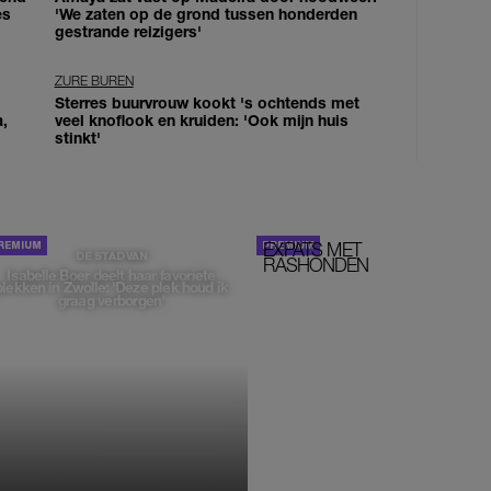
es
'We zaten op de grond tussen honderden
gestrande reizigers'
ZURE BUREN
Sterres buurvrouw kookt 's ochtends met
a,
veel knoflook en kruiden: 'Ook mijn huis
stinkt'
EXPATS MET
STOM!
DE STAD VAN
RASHONDEN
Isabelle Boer deelt haar favoriete
plekken in Zwolle: 'Deze plek houd ik
graag verborgen'
MONIQUE KLEMANN