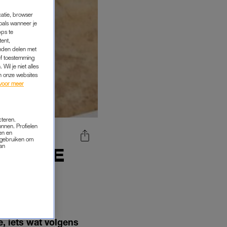
catie, browser
oals wanneer je
pps te
tent,
inden delen met
ef toestemming
Wil je niet alles
an onze websites
voor meer
cteren.
onnen. Profielen
en en
s gebruiken om
van
ENTALE
HIT TE
, iets wat volgens