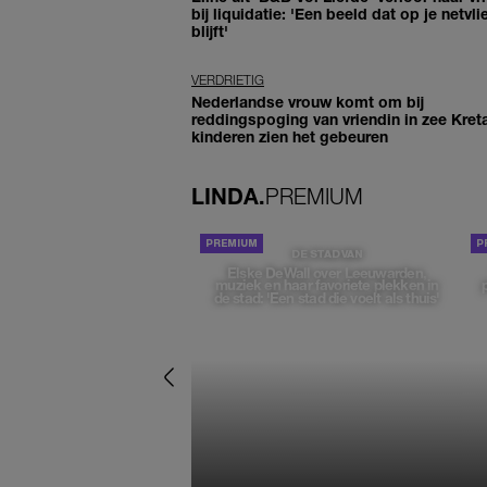
bij liquidatie: 'Een beeld dat op je netvli
blijft'
VERDRIETIG
Nederlandse vrouw komt om bij
reddingspoging van vriendin in zee Kret
kinderen zien het gebeuren
LINDA.
PREMIUM
DE STAD VAN
Elske DeWall over Leeuwarden,
muziek en haar favoriete plekken in
de stad: 'Een stad die voelt als thuis'