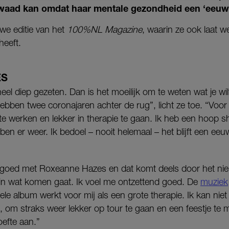
aad kan omdat haar mentale gezondheid een ‘eeuwige 
uwe editie van het
100%NL Magazine
, waarin ze ook laat w
heeft.
ES
heel diep gezeten. Dan is het moeilijk om te weten wat je w
 hebben twee coronajaren achter de rug”, licht ze toe. “Voor
e werken en lekker in therapie te gaan. Ik heb een hoop sh
ben er weer. Ik bedoel – nooit helemaal – het blijft een eeuw
 goed met Roxeanne Hazes en dat komt deels door het ni
n in wat komen gaat. Ik voel me ontzettend goed. De
muziek
 hele album werkt voor mij als een grote therapie. Ik kan ni
 om straks weer lekker op tour te gaan en een feestje te 
oefte aan.”