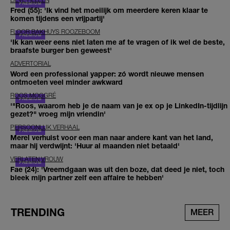
Fred (55): 'Ik vind het moeilijk om meerdere keren klaar te
komen tijdens een vrijpartij'
FLOOR BAKHUYS ROOZEBOOM
'Ik kan weer eens niet laten me af te vragen of ik wel de beste,
braafste burger ben geweest'
ADVERTORIAL
Word een professional yapper: zó wordt nieuwe mensen
ontmoeten veel minder awkward
ROOS MOGGRÉ
'"Roos, waarom heb je de naam van je ex op je LinkedIn-tijdlijn
gezet?" vroeg mijn vriendin'
PERSOONLIJK VERHAAL
Merel verhuist voor een man naar andere kant van het land,
maar hij verdwijnt: 'Huur al maanden niet betaald'
VERLATEN VROUW
Fae (24): 'Vreemdgaan was uit den boze, dat deed je niet, toch
bleek mijn partner zelf een affaire te hebben'
TRENDING
MEER