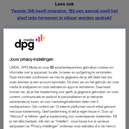
Lees ook
Yasmin (34) heeft migraine: ‘Bij een aanval voelt het
alsof mijn hersenen in elkaar worden gedrukt’
BEYONCÉ
Nienke: “Hoor ik dat Beyoncé is bevallen van een tweeling,
dan gaan de radertjes in mijn hoofd beestachtig tekeer. Wat
zullen de namen zijn, Beyoncés zus vocht ooit met Jay-Z in
Jouw privacy-instellingen
een lift, hoe liep dat af, heeft Jay-Z niet ook een buitenechtelijk
LINDA., DPG Media en onze
92
advertentiepartners gebruiken cookies om
kind? Voor ik het weet zit ik met mijn gedachten bij
informatie over je apparaat, locatie, browser en surfgedrag te verzamelen.
Deze informatie combineren we met de gegevens die je zelf deelt met ons,
een
Dr.
Phil-
aflevering over verstoten kinderen.”
zoals wanneer je een account aanmaakt. Dit doen we om het gebruik van onze
media te analyseren en onze websites en apps te verbeteren. Daarnaast
kunnen we, als je hier toestemming voor geeft, je gegevens gebruiken om onze
content, communicatie en aanbod te personaliseren en je relevante
ADHD
advertenties te tonen, en voor marketingdoeleinden delen met 4
“Ik denk sneller dan ik praat en dat wil wat zeggen. Ik ben er
mediapartners. Ook content van 13 externe platformen wordt enkel getoond
met jouw toestemming. Geef toestemming of stel je eigen keuze in. Door op
nooit op getest, maar ik vermoed dat ik een vorm van ADHD
"Akkoord" te klikken, geef je toestemming voor onderstaande doeleinden. Wil
heb. Vind ik meer een zegen dan een vloek, want voor een
je niet alles toestaan, klik dan op “Instellen”. Jouw keuze kun je opnieuw
aanpassen via “Privacy-instellingen” onderaan onze websites of in de menu’s
comedian is snelheid belangrijk. Nu zit er geen rem op mijn