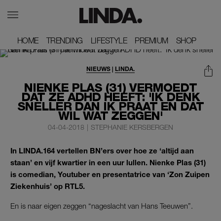
HOME
HOME
TRENDING
TRENDING
LIFESTYLE
LIFESTYLE
PREMIUM
PREMIUM
SHOP
SHOP
NIEUWS
|
LINDA.
NIENKE PLAS (31) VERMOEDT
DAT ZE ADHD HEEFT: 'IK DENK
SNELLER DAN IK PRAAT EN DAT
WIL WAT ZEGGEN'
04-04-2018
|
STEPHANIE KERSBERGEN
In LINDA.164 vertellen BN’ers over hoe ze ‘altijd aan
staan’ en vijf kwartier in een uur lullen. Nienke Plas (31)
is comedian, Youtuber en presentatrice van ‘Zon Zuipen
Ziekenhuis’ op RTL5.
En is naar eigen zeggen “nageslacht van Hans Teeuwen”.