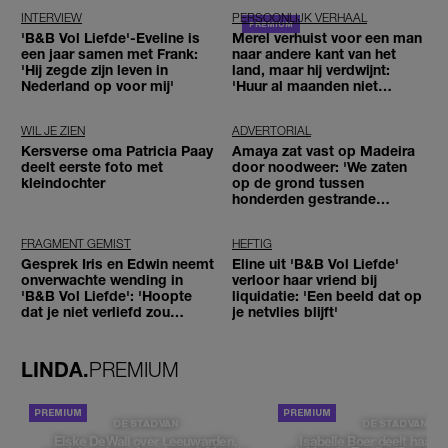
INTERVIEW
PERSOONLIJK VERHAAL
'B&B Vol Liefde'-Eveline is
Merel verhuist voor een man
een jaar samen met Frank:
naar andere kant van het
'Hij zegde zijn leven in
land, maar hij verdwijnt:
Nederland op voor mij'
'Huur al maanden niet
betaald'
WIL JE ZIEN
ADVERTORIAL
Kersverse oma Patricia Paay
Amaya zat vast op Madeira
deelt eerste foto met
door noodweer: 'We zaten
kleindochter
op de grond tussen
honderden gestrande
reizigers'
FRAGMENT GEMIST
HEFTIG
Gesprek Iris en Edwin neemt
Eline uit 'B&B Vol Liefde'
onverwachte wending in
verloor haar vriend bij
'B&B Vol Liefde': 'Hoopte
liquidatie: 'Een beeld dat op
dat je niet verliefd zou
je netvlies blijft'
worden'
LINDA.
PREMIUM
DE STAD VAN
DE STAD VAN
Elske DeWall over Leeuwarden,
Isabelle Boer deelt haar f