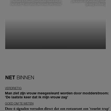
muziek en haar favoriete plekken in
plekken in Zwolle: 'Deze pl
de stad: 'Een stad die voelt als thuis'
graag verborgen'
NET
BINNEN
VERDRIETIG
Man ziet zijn vrouw meegesleurd worden door modderstroom:
'De laatste keer dat ik mijn vrouw zag'
GOED OM TE WETEN
Deze 6 signalen verraden direct dat een restaurant een 'tourist trap'