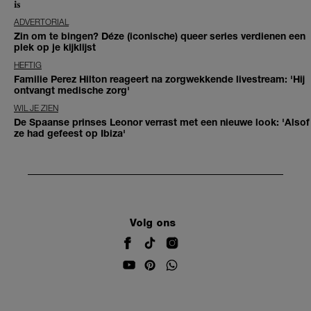
is
ADVERTORIAL
Zin om te bingen? Déze (iconische) queer series verdienen een
plek op je kijklijst
HEFTIG
Familie Perez Hilton reageert na zorgwekkende livestream: 'Hij
ontvangt medische zorg'
WIL JE ZIEN
De Spaanse prinses Leonor verrast met een nieuwe look: 'Alsof
ze had gefeest op Ibiza'
Volg ons