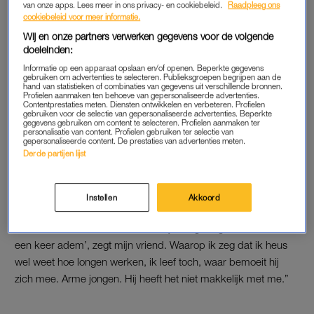
van onze apps. Lees meer in ons privacy- en cookiebeleid.
Raadpleeg ons
energie.”
cookiebeleid voor meer informatie.
Wij en onze partners verwerken gegevens voor de volgende
doeleinden:
BIKKELHARDE SPORTSESSIE
Informatie op een apparaat opslaan en/of openen. Beperkte gegevens
“Ik maak opnames van drie uur en bewerk die tot een video
gebruiken om advertenties te selecteren. Publieksgroepen begrijpen aan de
hand van statistieken of combinaties van gegevens uit verschillende bronnen.
van twaalf minuten, waarin ik niet met mijn ogen lijk te
Profielen aanmaken ten behoeve van gepersonaliseerde advertenties.
Contentprestaties meten. Diensten ontwikkelen en verbeteren. Profielen
knipperen. Erna voel ik me verkwikt als na een bikkelharde
gebruiken voor de selectie van gepersonaliseerde advertenties. Beperkte
gegevens gebruiken om content te selecteren. Profielen aanmaken ter
sportsessie. Vlammen brengt me creativiteit, werk en een
personalisatie van content. Profielen gebruiken ter selectie van
gepersonaliseerde content. De prestaties van advertenties meten.
leven dat nooit saai is. Op beeld zie ik de lol terug in mijn
Derde partijen lijst
twinkelende ogen.”
Instellen
Akkoord
ADEMHALEN
“Ik word nooit moe van mezelf, mijn omgeving wel. ‘Haal ook
een keer adem’, zegt mijn vriend. Waarop ik zeg dat ik heus
wel weet hoe longen werken, ik leef toch, waar bemoeit hij
zich mee. Arme jongen. Hij heeft het niet makkelijk met me.”