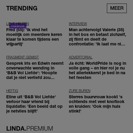
TRENDING
MEER
LIEVE HELEEN
INTERVIEW
Fred (55): 'Ik vind het
Man achtervolgt Valerie (35)
moeilijk om meerdere keren
in het bos en betast zichzelf,
klaar te komen tijdens een
zij filmt en deelt de
vrijpartij'
confrontatie: 'Ik laat me niet
tegenhouden'
FRAGMENT GEMIST
ADVERTORIAL
Gesprek Iris en Edwin neemt
Ja écht: WorldPride is nog in
onverwachte wending in
volle gang – en hier rol je nu
'B&B Vol Liefde': 'Hoopte
het allerlekkerst je bed in na
dat je niet verliefd zou
het feesten
worden'
HEFTIG
ZURE BUREN
Eline uit 'B&B Vol Liefde'
Sterres buurvrouw kookt 's
verloor haar vriend bij
ochtends met veel knoflook
liquidatie: 'Een beeld dat op
en kruiden: 'Ook mijn huis
je netvlies blijft'
stinkt'
LINDA.
PREMIUM