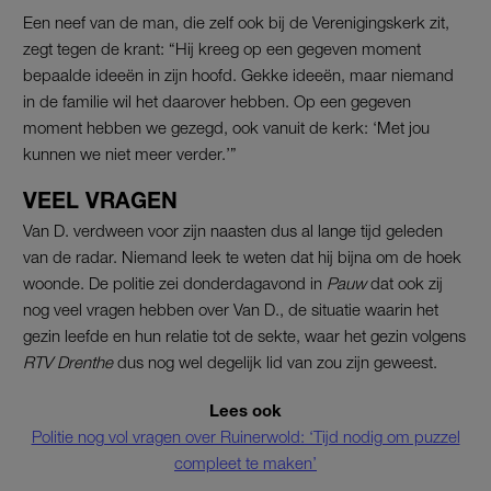
Een neef van de man, die zelf ook bij de Verenigingskerk zit,
zegt tegen de krant: “Hij kreeg op een gegeven moment
bepaalde ideeën in zijn hoofd. Gekke ideeën, maar niemand
in de familie wil het daarover hebben. Op een gegeven
moment hebben we gezegd, ook vanuit de kerk: ‘Met jou
kunnen we niet meer verder.’”
VEEL VRAGEN
Van D. verdween voor zijn naasten dus al lange tijd geleden
van de radar. Niemand leek te weten dat hij bijna om de hoek
woonde. De politie zei donderdagavond in
Pauw
dat ook zij
nog veel vragen hebben over Van D., de situatie waarin het
gezin leefde en hun relatie tot de sekte, waar het gezin volgens
RTV Drenthe
dus nog wel degelijk lid van zou zijn geweest.
Lees ook
Politie nog vol vragen over Ruinerwold: ‘Tijd nodig om puzzel
compleet te maken’