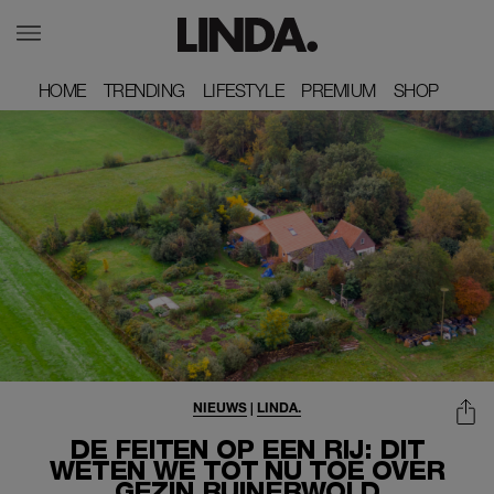
HOME
HOME
TRENDING
TRENDING
LIFESTYLE
LIFESTYLE
PREMIUM
PREMIUM
SHOP
SHOP
NIEUWS
|
LINDA.
DE FEITEN OP EEN RIJ: DIT
WETEN WE TOT NU TOE OVER
GEZIN RUINERWOLD