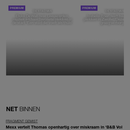
DE STAD VAN
DE STAD VAN
Elske DeWall over Leeuwarden,
Isabelle Boer deelt haar f
muziek en haar favoriete plekken in
plekken in Zwolle: 'Deze pl
de stad: 'Een stad die voelt als thuis'
graag verborgen'
NET
BINNEN
FRAGMENT GEMIST
Mexx vertelt Thomas openhartig over miskraam in 'B&B Vol