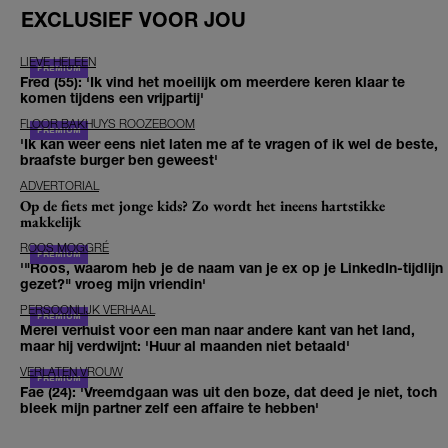
EXCLUSIEF VOOR JOU
LIEVE HELEEN
Fred (55): 'Ik vind het moeilijk om meerdere keren klaar te
komen tijdens een vrijpartij'
FLOOR BAKHUYS ROOZEBOOM
'Ik kan weer eens niet laten me af te vragen of ik wel de beste,
braafste burger ben geweest'
ADVERTORIAL
Op de fiets met jonge kids? Zo wordt het ineens hartstikke
makkelijk
ROOS MOGGRÉ
'"Roos, waarom heb je de naam van je ex op je LinkedIn-tijdlijn
gezet?" vroeg mijn vriendin'
PERSOONLIJK VERHAAL
Merel verhuist voor een man naar andere kant van het land,
maar hij verdwijnt: 'Huur al maanden niet betaald'
VERLATEN VROUW
Fae (24): 'Vreemdgaan was uit den boze, dat deed je niet, toch
bleek mijn partner zelf een affaire te hebben'