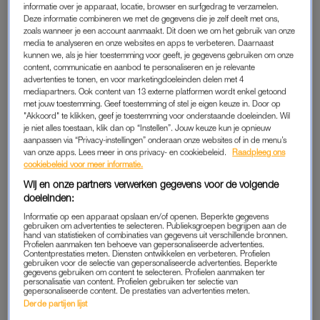
informatie over je apparaat, locatie, browser en surfgedrag te verzamelen.
Burgemeester Roger de Groot zei dinsdagmiddag tijdens een
Deze informatie combineren we met de gegevens die je zelf deelt met ons,
persconferentie dat de kinderen van het gezin tussen de 18 en
zoals wanneer je een account aanmaakt. Dit doen we om het gebruik van onze
media te analyseren en onze websites en apps te verbeteren. Daarnaast
25 jaar oud zijn. De moeder zou al zijn overleden voordat het
kunnen we, als je hier toestemming voor geeft, je gegevens gebruiken om onze
gezin negen jaar geleden in het pand kwam wonen. De
content, communicatie en aanbod te personaliseren en je relevante
burgemeester sprak van “provisorisch ingerichte woonruimtes
advertenties te tonen, en voor marketingdoeleinden delen met 4
mediapartners. Ook content van 13 externe platformen wordt enkel getoond
waarin het gezin een teruggetrokken bestaan” leidde. Geen
met jouw toestemming. Geef toestemming of stel je eigen keuze in. Door op
van de gezinsleden stond ingeschreven bij de
"Akkoord" te klikken, geef je toestemming voor onderstaande doeleinden. Wil
je niet alles toestaan, klik dan op “Instellen”. Jouw keuze kun je opnieuw
basisadministratie. Dit kan verklaren waarom ze onder de
aanpassen via “Privacy-instellingen” onderaan onze websites of in de menu’s
radar van zorginstanties zijn gebleven.
van onze apps. Lees meer in ons privacy- en cookiebeleid.
Raadpleeg ons
cookiebeleid voor meer informatie.
Wij en onze partners verwerken gegevens voor de volgende
JOSEF B.
doeleinden:
Maandag hield de politie direct de 58-jarige Oostenrijker
Josef
Informatie op een apparaat opslaan en/of openen. Beperkte gegevens
gebruiken om advertenties te selecteren. Publieksgroepen begrijpen aan de
B
. aan. Hij is de huurder van het pand in Ruinerwold. Wat zijn
hand van statistieken of combinaties van gegevens uit verschillende bronnen.
Profielen aanmaken ten behoeve van gepersonaliseerde advertenties.
precieze relatie tot het gezin verder was, is nog niet duidelijk.
Contentprestaties meten. Diensten ontwikkelen en verbeteren. Profielen
gebruiken voor de selectie van gepersonaliseerde advertenties. Beperkte
gegevens gebruiken om content te selecteren. Profielen aanmaken ter
Lees ook
personalisatie van content. Profielen gebruiken ter selectie van
gepersonaliseerde content. De prestaties van advertenties meten.
Josef B., huurder van boerderij Ruinerwold, blijft vastzitten
Derde partijen lijst
voor vrijheidsberoving