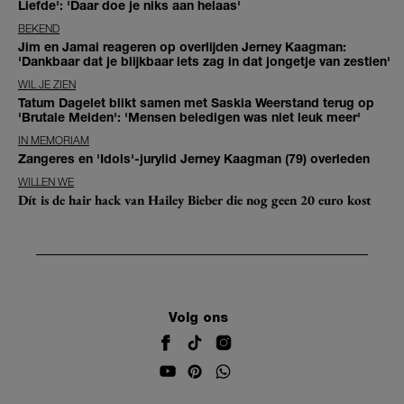
Liefde': 'Daar doe je niks aan helaas'
BEKEND
Jim en Jamai reageren op overlijden Jerney Kaagman:
'Dankbaar dat je blijkbaar iets zag in dat jongetje van zestien'
WIL JE ZIEN
Tatum Dagelet blikt samen met Saskia Weerstand terug op
'Brutale Meiden': 'Mensen beledigen was niet leuk meer'
IN MEMORIAM
Zangeres en 'Idols'-jurylid Jerney Kaagman (79) overleden
WILLEN WE
Dít is de hair hack van Hailey Bieber die nog geen 20 euro kost
Volg ons