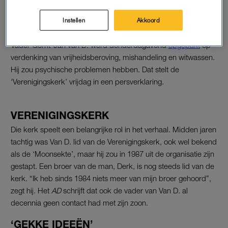
Instellen
Akkoord
VADER GERRIT-JAN VAN D.
Vader Gerrit-Jan van D. werd donderdagavond
opgepakt
op
verdenking van vrijheidsberoving, mishandeling en witwassen.
Hij zou psychische problemen hebben. Dat stelt de
‘Verenigingskerk’ vrijdag in een persverklaring.
VERENIGINGSKERK
Die kerk speelt een belangrijke rol in het verhaal. Midden jaren
tachtig was Van D. lid van de Verenigingskerk, ook wel bekend
als de ‘Moonsekte’, maar hij zou in 1987 uit de organisatie zijn
gestapt. Een broer van de man, Derk, is nog steeds lid van de
kerk. “Ik heb sinds 1984 niets meer van mijn broer gehoord”,
zegt hij. Het
AD
schrijft dat ook de vader van Van D. al
decennia geen contact had met zijn zoon.
‘GEKKE IDEEËN’