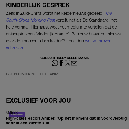
KINDERLIJK GESPREK
Zelfs in Zuid-China wordt het keldernieuws gedeeld.
The
South-China Morning Post
vertelt, net als De Standaard, het
hele verhaal. Hiernaast weet het medium te vertellen dat de
ontsnapte zoon ‘kinderlijk praatte’. Benieuwd naar het nieuws
over de ‘mensen uit de kelder’? Lees dan
wat wij erover
schreven.
GOED ARTIKEL? DELEN MAAR.
BRON
LINDA.NL
FOTO
ANP
EXCLUSIEF VOOR JOU
AMBER
High-class escort Amber: ‘Op het moment dat ik vooroverbuig
hoor ik een zachte klik’