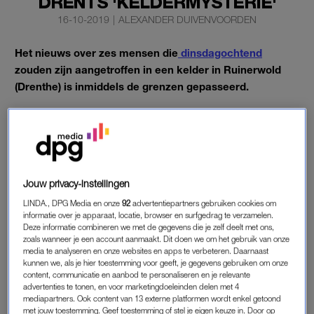
DRENTS 'KELDERMYSTERIE'
16-10-2019
|
ALEXANDER DUIVENVOORDEN
Het nieuws over zes mensen die
dinsdagochtend
zouden zijn aangetroffen in een kelder in Ruinerwold
(Drenthe) is inmiddels de grenzen gepasseerd.
Wij zetten een aantal buitenlandse media op een rij die
schrijven over dit intrigerende nieuwsfeit.
Jouw privacy-instellingen
BELGIË
LINDA., DPG Media en onze
92
advertentiepartners gebruiken cookies om
Het Belgische medium
De Standaard
somt alle feiten onder
informatie over je apparaat, locatie, browser en surfgedrag te verzamelen.
elkaar op. De vader, de kinderen en de kelder komen voorbij.
Deze informatie combineren we met de gegevens die je zelf deelt met ons,
zoals wanneer je een account aanmaakt. Dit doen we om het gebruik van onze
Tweets van de politie en quotes van de café-eigenaar komen
media te analyseren en onze websites en apps te verbeteren. Daarnaast
ook langs. Zo deelt het blad een quote over de ‘ontsnapte’
kunnen we, als je hier toestemming voor geeft, je gegevens gebruiken om onze
content, communicatie en aanbod te personaliseren en je relevante
zoon: ‘Hij was de oudste, en wilde een eind maken aan de
advertenties te tonen, en voor marketingdoeleinden delen met 4
manier waarop het gezin leefde.’
mediapartners. Ook content van 13 externe platformen wordt enkel getoond
met jouw toestemming. Geef toestemming of stel je eigen keuze in. Door op