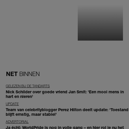
NET
BINNEN
GELEZEN BIJ DE TANDARTS
Nick Schilder over goede vriend Jan Smit: 'Een mooi mens in
hart en nieren'
UPDATE
Team van celebrityblogger Perez Hilton deelt update: 'Toestand
blijft ernstig, maar stabiel'
ADVERTORIAL
Ja écht: WorldPride is nog in volle gang – en hier rol je nu het