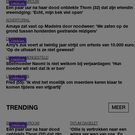
BEDROGEN VROUW
Een paar uur na haar dood ontdekte Thom (32) dat zijn vriendin
vreemdging: 'Echt, mijn bek viel open'
ADVERTORIAL
Amaya zat vast op Madeira door noodweer: 'We zaten op de
grond tussen honderden gestrande reizigers'
DE ERFENIS
Amy’s zus voert al twintig jaar strijd om erfenis van 10.000 euro:
'Op de uitvaart is ze niet geweest'
LEKKER SAMENGESTELD
Stiefmoeder Naomi is niet welkom bij verjaardagen: 'Hun
moeder wil niet dat ik er ben'
LIEVE HELEEN
Fred (55): 'Ik vind het moeilijk om meerdere keren klaar te
komen tijdens een vrijpartij'
TRENDING
MEER
BEDROGEN VROUW
TATUM DAGELET
Een paar uur na haar dood
'Ollie is vertrokken naar een
ontdekte Thom (32) dat zijn
adres ver weg van ons. En