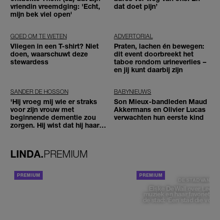
vriendin vreemdging: 'Echt,
dat doet pijn’
mijn bek viel open'
GOED OM TE WETEN
ADVERTORIAL
Vliegen in een T-shirt? Niet
Praten, lachen én bewegen:
doen, waarschuwt deze
dit event doorbreekt het
stewardess
taboe rondom urineverlies –
en jij kunt daarbij zijn
SANDER DE HOSSON
BABYNIEUWS
'Hij vroeg mij wie er straks
Son Mieux-bandleden Maud
voor zijn vrouw met
Akkermans en Olivier Lucas
beginnende dementie zou
verwachten hun eerste kind
zorgen. Hij wist dat hij haar
zou moeten loslaten'
LINDA.
PREMIUM
ACHTERGROND
DE STAD VAN
Elske DeWall over Leeu
muziek en haar favoriete p
de stad: 'Een stad die voelt 