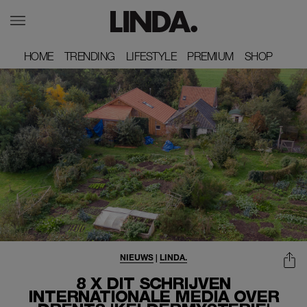
HOME
HOME
TRENDING
TRENDING
LIFESTYLE
LIFESTYLE
PREMIUM
PREMIUM
SHOP
SHOP
NIEUWS
|
LINDA.
8 X DIT SCHRIJVEN
INTERNATIONALE MEDIA OVER