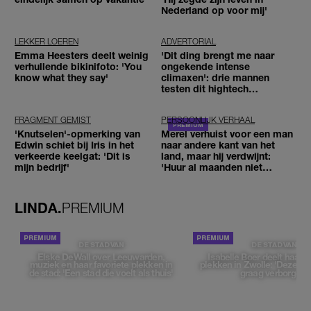
Nederland op voor mij'
LEKKER LOEREN
ADVERTORIAL
Emma Heesters deelt weinig
'Dit ding brengt me naar
verhullende bikinifoto: 'You
ongekende intense
know what they say'
climaxen': drie mannen
testen dit hightech
seksspeeltje
FRAGMENT GEMIST
PERSOONLIJK VERHAAL
'Knutselen'-opmerking van
Merel verhuist voor een man
Edwin schiet bij Iris in het
naar andere kant van het
verkeerde keelgat: 'Dit is
land, maar hij verdwijnt:
mijn bedrijf'
'Huur al maanden niet
betaald'
LINDA.
PREMIUM
DE STAD VAN
DE STAD VAN
Elske DeWall over Leeuwarden,
Isabelle Boer deelt haar f
muziek en haar favoriete plekken in
plekken in Zwolle: 'Deze pl
de stad: 'Een stad die voelt als thuis'
graag verborgen'