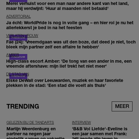
Merel verhuist voor een man naar andere kant van het land,
maar hij verdwijnt: 'Huur al maanden niet betaald'
ADVERTORIAL
Ja écht: WorldPride is nog in volle gang – en hier rol je nu het
allerlekkerst je bed in na het feesten
VERLATEN VROUW
Fae (24): 'Vreemdgaan was uit den boze, dat deed je niet, toch
bleek mijn partner zelf een affaire te hebben'
AMBER
High-class escort Amber: 'De tong van een ander in me, een
vreemde aftershave: mijn lief trekt het niet meer'
DE STAD VAN
Elske DeWall over Leeuwarden, muziek en haar favoriete
plekken in de stad: 'Een stad die voelt als thuis'
TRENDING
MEER
GELEZEN BIJ DE TANDARTS
INTERVIEW
Marlijn Weerdenburg en
'B&B Vol Liefde'-Eveline is
partner na negen jaar
een jaar samen met Frank:
eindelijk samen op vakantie
'Hij zegde zijn leven in