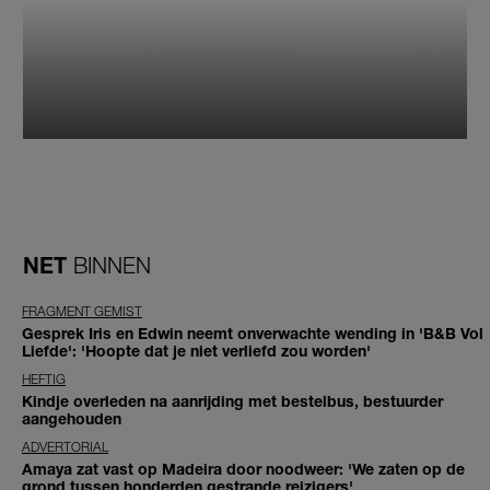
NET
BINNEN
FRAGMENT GEMIST
Gesprek Iris en Edwin neemt onverwachte wending in 'B&B Vol
Liefde': 'Hoopte dat je niet verliefd zou worden'
HEFTIG
Kindje overleden na aanrijding met bestelbus, bestuurder
aangehouden
ADVERTORIAL
Amaya zat vast op Madeira door noodweer: 'We zaten op de
grond tussen honderden gestrande reizigers'