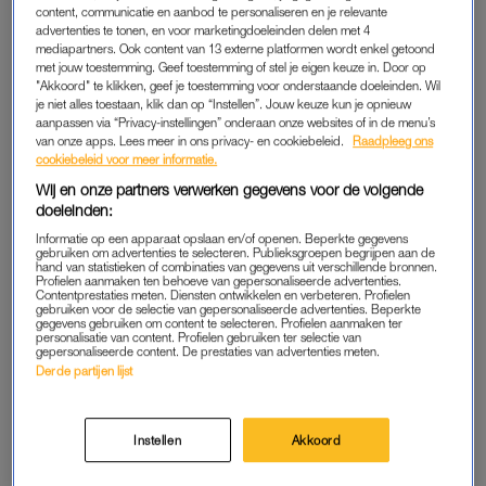
content, communicatie en aanbod te personaliseren en je relevante
De enige mensen die er de komende tijd warmpjes bij (blijven)
advertenties te tonen, en voor marketingdoeleinden delen met 4
zitten, zijn de mensen die in een gunstige tijd een langlopend
mediapartners. Ook content van 13 externe platformen wordt enkel getoond
energiecontract hebben afgesloten. Voor die andere (grote)
met jouw toestemming. Geef toestemming of stel je eigen keuze in. Door op
"Akkoord" te klikken, geef je toestemming voor onderstaande doeleinden. Wil
groep rijst de vraag: wat nu? En: wat gaat dit grapje kosten?
je niet alles toestaan, klik dan op “Instellen”. Jouw keuze kun je opnieuw
Hoogleraar Mulder legt uit en geeft tips.
aanpassen via “Privacy-instellingen” onderaan onze websites of in de menu’s
van onze apps. Lees meer in ons privacy- en cookiebeleid.
Raadpleeg ons
cookiebeleid voor meer informatie.
Waarom de energieprijzen
Wij en onze partners verwerken gegevens voor de volgende
ineens uit hun voegen knallen
doeleinden:
Informatie op een apparaat opslaan en/of openen. Beperkte gegevens
gebruiken om advertenties te selecteren. Publieksgroepen begrijpen aan de
hand van statistieken of combinaties van gegevens uit verschillende bronnen.
LEES OOK
Profielen aanmaken ten behoeve van gepersonaliseerde advertenties.
Contentprestaties meten. Diensten ontwikkelen en verbeteren. Profielen
gebruiken voor de selectie van gepersonaliseerde advertenties. Beperkte
gegevens gebruiken om content te selecteren. Profielen aanmaken ter
personalisatie van content. Profielen gebruiken ter selectie van
Stel, je energiecontract loopt binnenkort af. Wat dan?
gepersonaliseerde content. De prestaties van advertenties meten.
“Dan heb je de keuze tussen een tarief vastzetten of een
Derde partijen lijst
variabel tarief aanhouden. Als je het vastzet, weet je zeker
welk tarief je de komende tijd betaalt, maar heb je geen
Instellen
Akkoord
flexibiliteit meer. Met andere woorden: als de prijzen
vervolgens weer gaan dalen, zit je gevangen met hoge