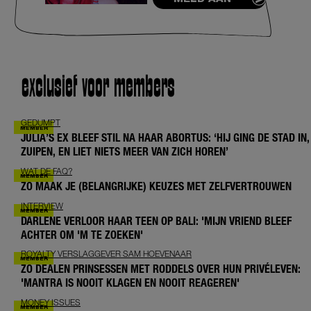
exclusief voor members
GEDUMPT
JULIA’S EX BLEEF STIL NA HAAR ABORTUS: ‘HIJ GING DE STAD IN,
ZUIPEN, EN LIET NIETS MEER VAN ZICH HOREN’
WAT DE FAQ?
ZO MAAK JE (BELANGRIJKE) KEUZES MET ZELFVERTROUWEN
INTERVIEW
DARLENE VERLOOR HAAR TEEN OP BALI: 'MIJN VRIEND BLEEF
ACHTER OM 'M TE ZOEKEN'
ROYALTY VERSLAGGEVER SAM HOEVENAAR
ZO DEALEN PRINSESSEN MET RODDELS OVER HUN PRIVÉLEVEN:
'MANTRA IS NOOIT KLAGEN EN NOOIT REAGEREN'
MONEY ISSUES