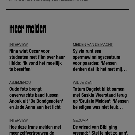
meer meiden
INTERVIEW
MEIDEN AAN DE MACHT
Nina wint Oscar voor
Sylvia runt een
studenten met film over haar
spermawinningscentrum
libido: 'Ik vond het moeilijk
voor paarden: 'Mensen
te beseffen'
denken dat ik het met mijn
blote handen doe'
ASJEMENOU
WIL JE ZIEN
Oude foto brengt
Tatum Dagelet blikt samen
onverwachte band tussen
met Saskia Weerstand terug
Anouk uit 'De Bondgenoten'
op 'Brutale Meiden': 'Mensen
en Jade Anna aan het licht
beledigen was niet leuk
meer'
INTERVIEW
GEDUMPT
Hoe deze trans meiden met
De vriend van Bibi ging
meer zelfvertrouwen de
vreemd: ''Stel je niet zo aan',