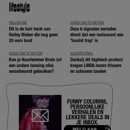
lifestyle
WILLEN WE
GOED OM TE WETEN
Dít is de hair hack van
Deze 6 signalen verraden
Hailey Bieber die nog geen
direct dat een restaurant een
20 euro kost
'tourist trap' is
GOED OM TE WETEN
ADVERTORIAL
Kun je Haarlemmer Bruin (of
Dankzij dit hightech product
een andere tanning olie)
kregen LINDA.lezers frissere
verantwoord gebruiken?
en schonere tanden
FUNNY COLUMNS,
PERSOONLIJKE
VERHALEN EN
LEKKERE DEALS IN
JE INBOX.
MELD AAN