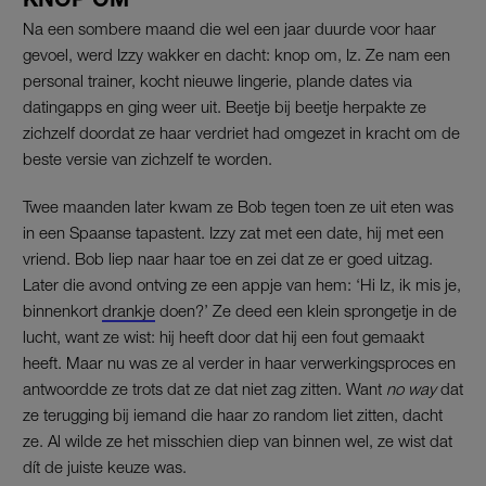
Na een sombere maand die wel een jaar duurde voor haar
gevoel, werd Izzy wakker en dacht: knop om, Iz. Ze nam een
personal trainer, kocht nieuwe lingerie, plande dates via
datingapps en ging weer uit. Beetje bij beetje herpakte ze
zichzelf doordat ze haar verdriet had omgezet in kracht om de
beste versie van zichzelf te worden.
Twee maanden later kwam ze Bob tegen toen ze uit eten was
in een Spaanse tapastent. Izzy zat met een date, hij met een
vriend. Bob liep naar haar toe en zei dat ze er goed uitzag.
Later die avond ontving ze een appje van hem: ‘Hi Iz, ik mis je,
binnenkort
drankje
doen?’ Ze deed een klein sprongetje in de
lucht, want ze wist: hij heeft door dat hij een fout gemaakt
heeft. Maar nu was ze al verder in haar verwerkingsproces en
antwoordde ze trots dat ze dat niet zag zitten. Want
no way
dat
ze terugging bij iemand die haar zo random liet zitten, dacht
ze. Al wilde ze het misschien diep van binnen wel, ze wist dat
dít de juiste keuze was.