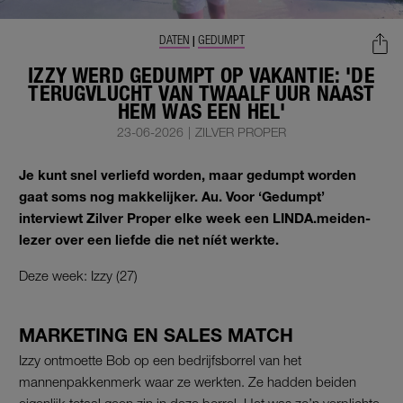
DATEN
GEDUMPT
|
IZZY WERD GEDUMPT OP VAKANTIE: 'DE
TERUGVLUCHT VAN TWAALF UUR NAAST
HEM WAS EEN HEL'
23-06-2026
|
ZILVER PROPER
Je kunt snel verliefd worden, maar gedumpt worden
gaat soms nog makkelijker. Au. Voor ‘Gedumpt’
interviewt Zilver Proper elke week een LINDA.meiden-
lezer over een liefde die net níét werkte.
Deze week: Izzy (27)
MARKETING EN SALES MATCH
Izzy ontmoette Bob op een bedrijfsborrel van het
mannenpakkenmerk waar ze werkten. Ze hadden beiden
eigenlijk totaal geen zin in deze borrel. Het was zo’n verplichte