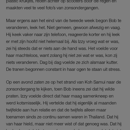
plastic krukjes, reden achter op scooters door de regen en
maakten veel te veel foto’s van zonsondergangen.
Maar ergens aan het eind van de tweede week begon Bob te
veranderen, leek het. Niet gemeen, gewoon afwezig en vaag.
Hij keek vaker naar zijn telefoon, reageerde korter en hij leek
er met zijn hoofd niet helemaal bij. Als Izzy vroeg wat er was,
zei hij steeds dat er niets aan de hand was. Het voelde voor
haar machteloos, want zolang hij niet zei wat er was, kon zij
niets veranderen. Dag bij dag voelde ze zich alsmaar kutter.
De tranen begonnen constant in haar ogen te staan uit stress.
Op een avond zaten ze op het strand van Koh Samui naar de
zonsondergang te kijken, toen Bob ineens zei dat hij wilde
praten. Izzy voelde direct dat haar maag samenkneep en
werd kotsmisselijk. Hij vertelde dat hij eigenlijk al maanden
twijfelde aan hun relatie en dat de twijfels alleen maar
toenamen sinds ze continu samen waren in Thailand. Dat hij
van haar hield, maar niet meer wist of dat genoeg was. Dat hij