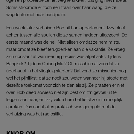
Soms stroomde er toch een traan over haar wang, die ze
wegdepte met haar handpalm.
Een week later verhuisde Bob uit hun appartement. Izzy bleef
achter tussen alle spullen die ze samen hadden uitgezocht. De
eerste maand was de hel. Niet alleen omdat ze hem miste,
maar omdat ze bleef terugdenken aan die vakantie. Ze vroeg
zich constant af wanneer hij precies was afgehaakt. Tijdens
Bangkok? Tijdens Chiang Mai? Of misschien al voordat ze
überhaupt in het vliegtuig stapten? Dat vond ze misschien nog
wel het pijnlijkst: dat ze nooit zou weten wanneer hij stopte met
dezelfde toekomst voor zich te zien als zij. Ze praatten er niet
over. Bob deed sowieso niet zijn best om z’n gevoel uit te
leggen aan haar, en Izzy wilde hem het liefst zo min mogelijk
spreken. Dus nadat alles praktisch was geregeld met de
verhuizing was het radiostilte.
KNOP OM