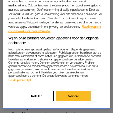
advertenties te tonen, en voor marketingdoeleinden delen met 4
beginnende relatie gaat. Veel spontane dates, veel
mediapartners. Ook content van 13 externe platformen wordt enkel getoond
met jouw toestemming. Geef toestemming of stel je eigen keuze in. Door op
speciaalbiertjes, veel slapen bij elkaar zonder dat iemand ooit
"Akkoord" te klikken, geef je toestemming voor onderstaande doeleinden. Wil
had uitgesproken dat ze offi waren. Bob was attent: hij bracht
je niet alles toestaan, klik dan op “Instellen”. Jouw keuze kun je opnieuw
aanpassen via “Privacy-instellingen” onderaan onze websites of in de menu’s
koffie als ze thuiswerkte, stuurde succes-appjes voor
van onze apps. Lees meer in ons privacy- en cookiebeleid.
Raadpleeg ons
presentaties en onthield dingen die Izzy zelf alweer vergeten
cookiebeleid voor meer informatie.
was dat ze had verteld. Na anderhalf jaar woonden ze samen
Wij en onze partners verwerken gegevens voor de volgende
in een appartement in Brabant dat eigenlijk net te klein was,
doeleinden:
maar waar ze gelukkig waren. Hun vrienden noemden hen
Informatie op een apparaat opslaan en/of openen. Beperkte gegevens
gebruiken om advertenties te selecteren. Publieksgroepen begrijpen aan de
zelfs irritant stabiel. Izzy dacht oprecht dat hij haar toekomstige
hand van statistieken of combinaties van gegevens uit verschillende bronnen.
man was.
Profielen aanmaken ten behoeve van gepersonaliseerde advertenties.
Contentprestaties meten. Diensten ontwikkelen en verbeteren. Profielen
gebruiken voor de selectie van gepersonaliseerde advertenties. Beperkte
gegevens gebruiken om content te selecteren. Profielen aanmaken ter
personalisatie van content. Profielen gebruiken ter selectie van
DROOMREIS NIET ZO ‘DREAMY’
gepersonaliseerde content. De prestaties van advertenties meten.
Derde partijen lijst
Toen namen ze bijna al hun vakantiedagen op en boekten ze
een reis naar Thailand, ze zouden drie weken reizen:
Bangkok, Chiang Mai en een paar eilanden. Het moest hun
Instellen
Akkoord
droomvakantie worden, alles was gepland en gereserveerd.
De eerste dagen waren fantastisch. Ze aten streetfood op