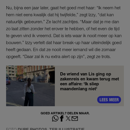
Nu, bijna een jaar later, gaat het goed met haar: “Ik neem het
hem niet eens kwalijk dat hij twijfelde,” zegt Izzy, “dat kan
natuurlijk gebeuren.” Ze lacht zachtjes. “Maar dat je me dan
zo laat zitten zonder het erover te hebben, of het even de tijd
te geven vind ik vreemd. Dat is iets waar ik nooit meer op kan
bouwen.” Izzy vertelt dat haar break-up haar uiteindelijk goed
heeft gedaan. En dat ze nooit meer iemand wil die zomaar
opgeeft. “Daar zal ik nu extra alert op zijn”, zegt ze trots.
De vriend van Lis ging op
zakenreis en kwam terug met
een affaire: 'Ik sliep
maandenlang niet'
LEES MEER
GOED ARTIKEL? DELEN MAAR.
FOTO
DUPE PHOTOS, TER ILLUSTRATIE