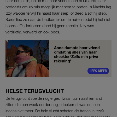
haar oortjes in, belde met haar vriendinnen of luisterde naar
podcasts om zo min mogelijk met hem te praten. ’s Nachts lag
Izzy wakker terwijl hij naast haar sliep, of deed alsof hij sliep.
Soms liep ze naar de badkamer om te huilen zodat hij het niet
hoorde. Ondertussen deed hij geen moeite. Izzy was
verdrietig, verward en ook boos.
Anne dumpte haar vriend
omdat hij álles van haar
checkte: 'Zelfs m'n privé
rekening'
LEES MEER
HELSE TERUGVLUCHT
De terugvlucht voelde nog erger. Twaalf uur naast iemand
zitten die een week eerder nog je toekomst was en toen
ineens niet meer. De hele vlucht schoten de tranen in Izzy’s
ogen en probeerde ze het weg te slikken, dat ging met moeite.