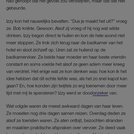
had gehoopt dat het gevoel zou verdwijnen, maar dat dat niet
gebeurde.
Izzy kon het nauwelijks bevatten. “Dus je maakt het uit?” vroeg
ze. Bob knikte. Gewoon. Alsof zij vroeg of hij nog wat wilde
drinken. Izzy begon direct te huilen en kon de hele avond niet
meer stoppen. Ze trok zich terug naar de badkamer van het
hotel en sloot zichzelf op. Uren zat ze huilend op de
badkamervloer. Ze belde haar moeder en haar beste vriendin
constant en soms voelde het alsof ze geen adem meer kreeg
van verdriet. Het enige wat ze kon denken was: hoe kon ik het
idee hebben dat dit echte liefde was, als het zo snel kapot kan
gaan? En, hoe konden zijn twijfels zo erg toenemen door meer
tijd met mij te spenderen? Izzy werd er dood
onzeker
van.
Wat volgde waren de meest awkward dagen van haar leven.
Ze moesten nog drie dagen samen reizen. Overdag deden ze
alsof ze toeristen waren. Ze aten ontbijt, bezochten stranden
en maakten praktische afspraken over vervoer. Ze deed vaak