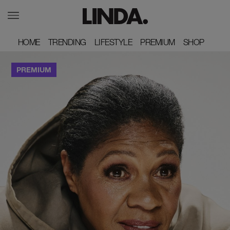
HOME
HOME
TRENDING
TRENDING
LIFESTYLE
LIFESTYLE
PREMIUM
PREMIUM
SHOP
SHOP