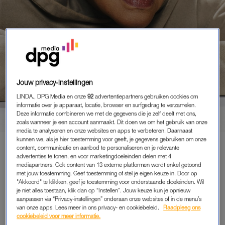
PORTRETTEN
Jouw privacy-instellingen
SANDRA (63) OVER FRANSE
LINDA., DPG Media en onze
92
advertentiepartners gebruiken cookies om
BULLDOG BONEY: ‘VIA DE
informatie over je apparaat, locatie, browser en surfgedrag te verzamelen.
KLEINSTE GAATJES IN HEKKEN
Deze informatie combineren we met de gegevens die je zelf deelt met ons,
WEET HIJ TE ONTSNAPPEN,
zoals wanneer je een account aanmaakt. Dit doen we om het gebruik van onze
media te analyseren en onze websites en apps te verbeteren. Daarnaast
NET HOUDINI’
kunnen we, als je hier toestemming voor geeft, je gegevens gebruiken om onze
content, communicatie en aanbod te personaliseren en je relevante
advertenties te tonen, en voor marketingdoeleinden delen met 4
mediapartners. Ook content van 13 externe platformen wordt enkel getoond
met jouw toestemming. Geef toestemming of stel je eigen keuze in. Door op
PREMIUM
"Akkoord" te klikken, geef je toestemming voor onderstaande doeleinden. Wil
je niet alles toestaan, klik dan op “Instellen”. Jouw keuze kun je opnieuw
LEES VERDER MET
aanpassen via “Privacy-instellingen” onderaan onze websites of in de menu’s
van onze apps. Lees meer in ons privacy- en cookiebeleid.
Raadpleeg ons
PREMIUM
cookiebeleid voor meer informatie.