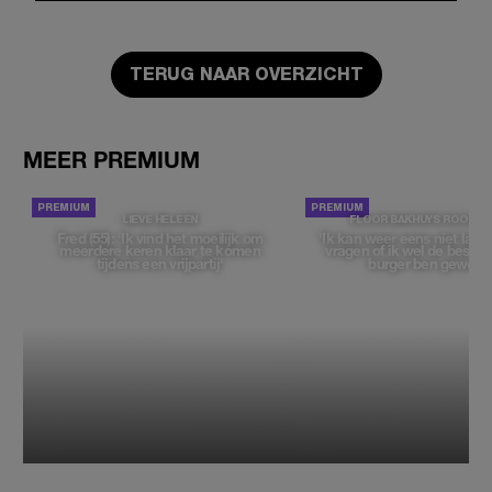
TERUG NAAR OVERZICHT
MEER PREMIUM
LIEVE HELEEN
FLOOR BAKHUYS ROOZE
Fred (55): 'Ik vind het moeilijk om
'Ik kan weer eens niet late
meerdere keren klaar te komen
vragen of ik wel de beste, 
tijdens een vrijpartij'
burger ben geweest