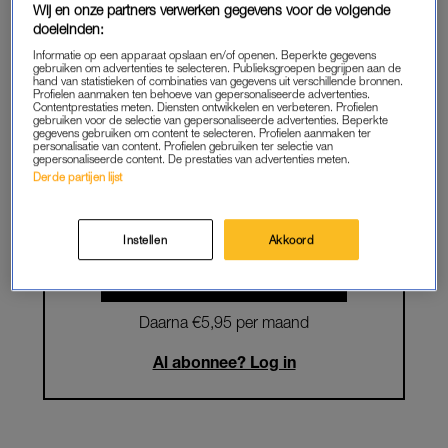
Wij en onze partners verwerken gegevens voor de volgende
doeleinden:
Krijg onbeperkt toegang tot alle
Informatie op een apparaat opslaan en/of openen. Beperkte gegevens
artikelen
gebruiken om advertenties te selecteren. Publieksgroepen begrijpen aan de
hand van statistieken of combinaties van gegevens uit verschillende bronnen.
Profielen aanmaken ten behoeve van gepersonaliseerde advertenties.
Lees LINDA.magazine online
Contentprestaties meten. Diensten ontwikkelen en verbeteren. Profielen
gebruiken voor de selectie van gepersonaliseerde advertenties. Beperkte
gegevens gebruiken om content te selecteren. Profielen aanmaken ter
Geniet van te gekke winacties en
personalisatie van content. Profielen gebruiken ter selectie van
gepersonaliseerde content. De prestaties van advertenties meten.
lekkere puzzels
Derde partijen lijst
Maandelijks opzegbaar
Instellen
Akkoord
START GRATIS MAAND
Daarna €5,95 per maand
Al abonnee? Log in