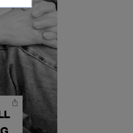
LL
RG