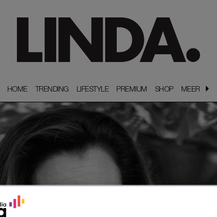
HOME
HOME
TRENDING
TRENDING
LIFESTYLE
LIFESTYLE
PREMIUM
PREMIUM
SHOP
SHOP
MEER
MEER