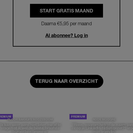
START GRATIS MAAND
Daarna €5,95 per maand
Al abonnee? Log in
TERUG NAAR OVERZICHT
FLOOR BAKHUYS ROOZEBOOM
ROOS MOGGRÉ
'Ik kan weer eens niet laten me af te
'"Roos, waarom heb je de naam van
vragen of ik wel de beste, braafste
ex op je LinkedIn-tijdlijn gezet?" vr
burger ben geweest'
mijn vriendin'