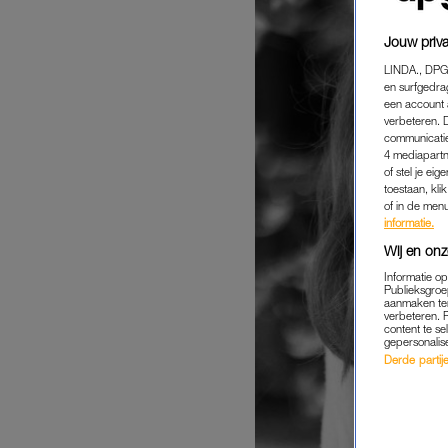
Jouw priva
LINDA., DPG
en surfgedra
een account 
verbeteren. 
communicatie
4 mediapartn
of stel je ei
toestaan, kli
of in de men
informatie.
Wij en onz
Informatie o
Publieksgroe
aanmaken ten
verbeteren. 
content te se
gepersonalis
Derde partijen