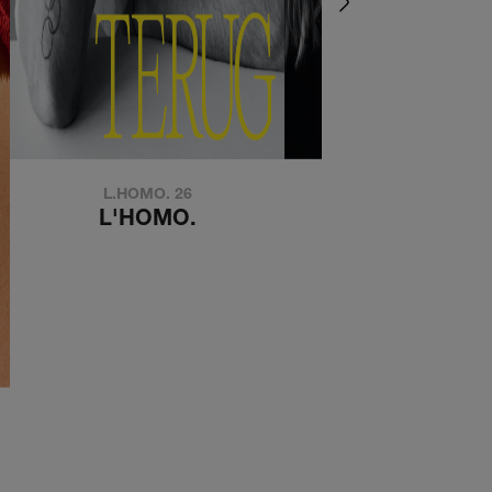
L.HOMO. 26
de kouwe kant
L'HOMO.
DE KOUWE KA