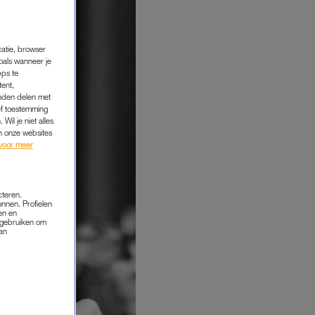
catie, browser
oals wanneer je
pps te
tent,
inden delen met
ef toestemming
Wil je niet alles
an onze websites
voor meer
cteren.
onnen. Profielen
en en
s gebruiken om
van