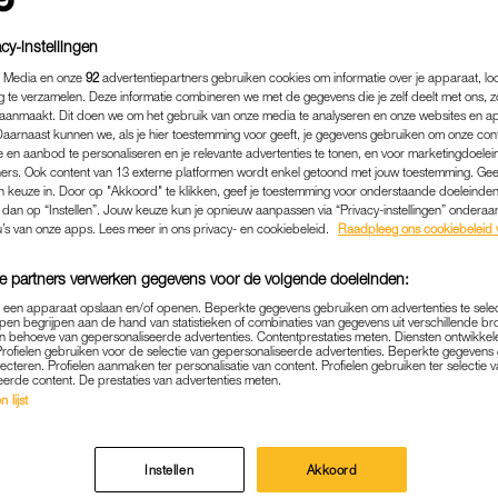
cy-instellingen
 Media en onze
92
advertentiepartners gebruiken cookies om informatie over je apparaat, lo
g te verzamelen. Deze informatie combineren we met de gegevens die je zelf deelt met ons, z
aanmaakt. Dit doen we om het gebruik van onze media te analyseren en onze websites en a
Daarnaast kunnen we, als je hier toestemming voor geeft, je gegevens gebruiken om onze con
 en aanbod te personaliseren en je relevante advertenties te tonen, en voor marketingdoele
ers. Ook content van 13 externe platformen wordt enkel getoond met jouw toestemming. Ge
gen keuze in. Door op "Akkoord" te klikken, geef je toestemming voor onderstaande doeleinden. 
k dan op “Instellen”. Jouw keuze kun je opnieuw aanpassen via “Privacy-instellingen” ondera
u’s van onze apps. Lees meer in ons privacy- en cookiebeleid.
Raadpleeg ons cookiebeleid 
e partners verwerken gegevens voor de volgende doeleinden:
p een apparaat opslaan en/of openen. Beperkte gegevens gebruiken om advertenties te sele
pen begrijpen aan de hand van statistieken of combinaties van gegevens uit verschillende br
 behoeve van gepersonaliseerde advertenties. Contentprestaties meten. Diensten ontwikkel
Profielen gebruiken voor de selectie van gepersonaliseerde advertenties. Beperkte gegeven
lecteren. Profielen aanmaken ter personalisatie van content. Profielen gebruiken ter selectie 
eerde content. De prestaties van advertenties meten.
 lijst
Instellen
Akkoord