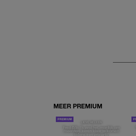
MEER PREMIUM
LIEVE HELEEN
Fred (55): 'Ik vind het moeilijk om
meerdere keren klaar te komen
tijdens een vrijpartij'