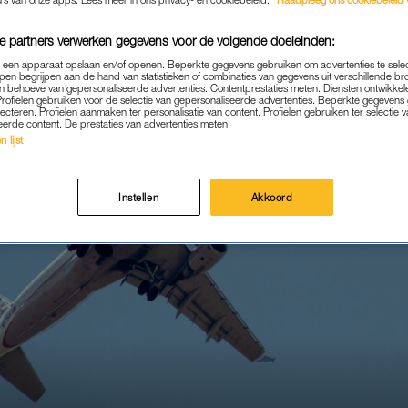
e partners verwerken gegevens voor de volgende doeleinden:
p een apparaat opslaan en/of openen. Beperkte gegevens gebruiken om advertenties te sele
pen begrijpen aan de hand van statistieken of combinaties van gegevens uit verschillende br
 behoeve van gepersonaliseerde advertenties. Contentprestaties meten. Diensten ontwikkel
Profielen gebruiken voor de selectie van gepersonaliseerde advertenties. Beperkte gegeven
lecteren. Profielen aanmaken ter personalisatie van content. Profielen gebruiken ter selectie 
eerde content. De prestaties van advertenties meten.
 lijst
Instellen
Akkoord