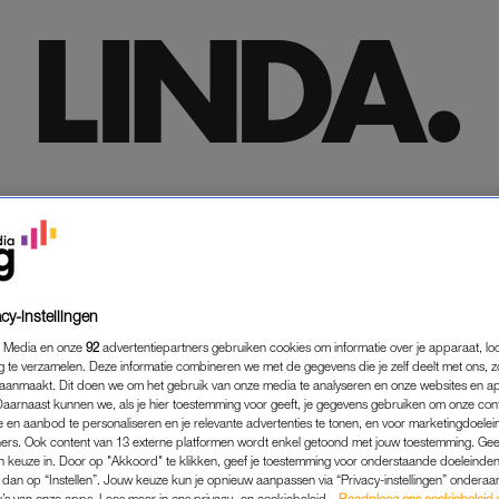
HOME
HOME
TRENDING
TRENDING
LIFESTYLE
LIFESTYLE
PREMIUM
PREMIUM
SHOP
SHOP
MEER
MEER
MARLOES
VAN
WIJNEN
cy-instellingen
 Media en onze
92
advertentiepartners gebruiken cookies om informatie over je apparaat, lo
g te verzamelen. Deze informatie combineren we met de gegevens die je zelf deelt met ons, z
aanmaakt. Dit doen we om het gebruik van onze media te analyseren en onze websites en a
Daarnaast kunnen we, als je hier toestemming voor geeft, je gegevens gebruiken om onze con
 en aanbod te personaliseren en je relevante advertenties te tonen, en voor marketingdoele
ers. Ook content van 13 externe platformen wordt enkel getoond met jouw toestemming. Ge
gen keuze in. Door op "Akkoord" te klikken, geef je toestemming voor onderstaande doeleinden. 
k dan op “Instellen”. Jouw keuze kun je opnieuw aanpassen via “Privacy-instellingen” ondera
u’s van onze apps. Lees meer in ons privacy- en cookiebeleid.
Raadpleeg ons cookiebeleid 