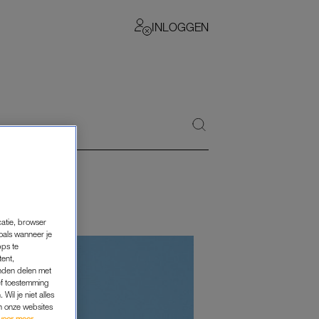
INLOGGEN
catie, browser
oals wanneer je
pps te
tent,
inden delen met
ef toestemming
Wil je niet alles
an onze websites
voor meer