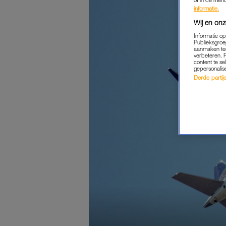
informatie.
Wij en onz
Informatie o
Publieksgroe
aanmaken ten
verbeteren. 
content te se
gepersonalis
Derde partijen