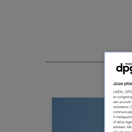
Jouw priva
LINDA., DPG
en surfgedra
een account 
verbeteren. 
communicatie
4 mediapartn
of stel je ei
toestaan, kli
of in de men