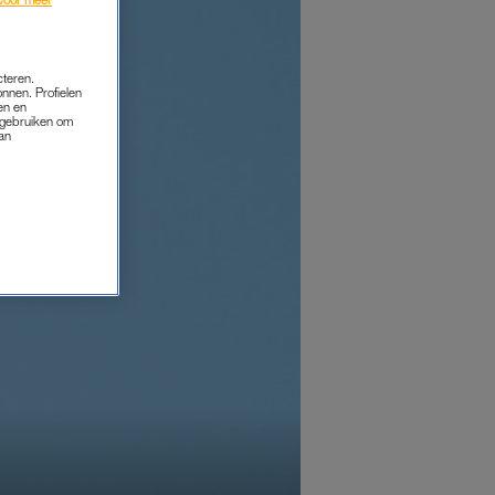
cteren.
onnen. Profielen
en en
s gebruiken om
van