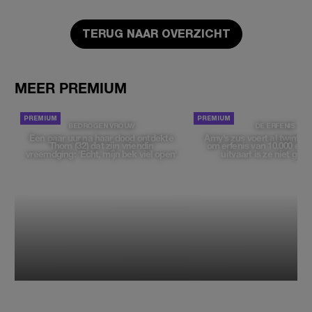
TERUG NAAR OVERZICHT
MEER PREMIUM
BEDROGEN VROUW
DE ERFENIS
Een paar uur na haar dood ontdekte
Amy’s zus voert al twintig ja
Thom (32) dat zijn vriendin
om erfenis van 10.000 euro
vreemdging: 'Echt, mijn bek viel open'
uitvaart is ze niet gew