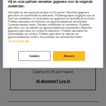
Wij en onze partners verwerken gegevens voor de volgende
Krijg onbeperkt toegang tot alle
doeleinden:
artikelen
Informatie op een apparaat opslaan en/of openen. Beperkte gegevens
gebruiken om advertenties te selecteren. Publieksgroepen begrijpen aan de
hand van statistieken of combinaties van gegevens uit verschillende bronnen.
Lees LINDA.magazine online
Profielen aanmaken ten behoeve van gepersonaliseerde advertenties.
Contentprestaties meten. Diensten ontwikkelen en verbeteren. Profielen
gebruiken voor de selectie van gepersonaliseerde advertenties. Beperkte
Geniet van te gekke winacties en
gegevens gebruiken om content te selecteren. Profielen aanmaken ter
personalisatie van content. Profielen gebruiken ter selectie van
lekkere puzzels
gepersonaliseerde content. De prestaties van advertenties meten.
Derde partijen lijst
Maandelijks opzegbaar
Instellen
Akkoord
START GRATIS MAAND
Daarna €5,95 per maand
Al abonnee? Log in