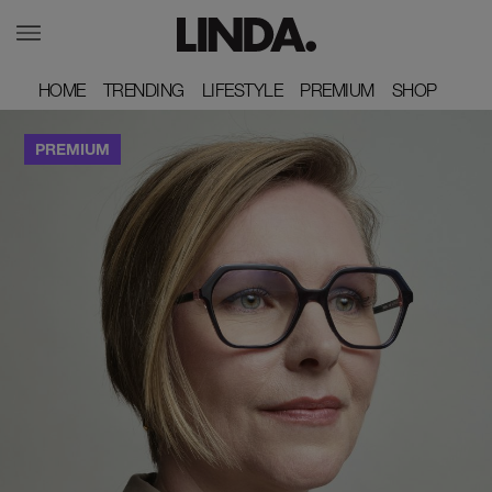
HOME
HOME
TRENDING
TRENDING
LIFESTYLE
LIFESTYLE
PREMIUM
PREMIUM
SHOP
SHOP