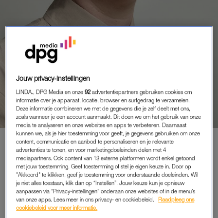
Jouw privacy-instellingen
PORTRETTEN
WENDY (48) HAD HUIDKANKER:
LINDA., DPG Media en onze
92
advertentiepartners gebruiken cookies om
‘ALS KIND WERD IK WEL
informatie over je apparaat, locatie, browser en surfgedrag te verzamelen.
INGESMEERD, MAAR NIET
Deze informatie combineren we met de gegevens die je zelf deelt met ons,
zoals wanneer je een account aanmaakt. Dit doen we om het gebruik van onze
WATERPROOF’
media te analyseren en onze websites en apps te verbeteren. Daarnaast
kunnen we, als je hier toestemming voor geeft, je gegevens gebruiken om onze
content, communicatie en aanbod te personaliseren en je relevante
advertenties te tonen, en voor marketingdoeleinden delen met 4
mediapartners. Ook content van 13 externe platformen wordt enkel getoond
PREMIUM
met jouw toestemming. Geef toestemming of stel je eigen keuze in. Door op
"Akkoord" te klikken, geef je toestemming voor onderstaande doeleinden. Wil
LEES VERDER MET
je niet alles toestaan, klik dan op “Instellen”. Jouw keuze kun je opnieuw
aanpassen via “Privacy-instellingen” onderaan onze websites of in de menu’s
PREMIUM
van onze apps. Lees meer in ons privacy- en cookiebeleid.
Raadpleeg ons
cookiebeleid voor meer informatie.