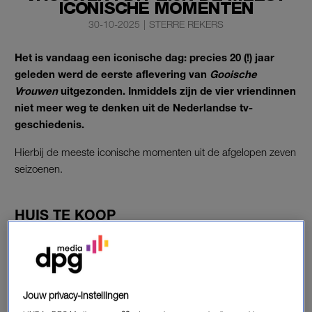
ICONISCHE MOMENTEN
30-10-2025
|
STERRE REKERS
Het is vandaag een iconische dag: precies 20 (!) jaar
geleden werd de eerste aflevering van
Gooische
Vrouwen
uitgezonden. Inmiddels zijn de vier vriendinnen
niet meer weg te denken uit de Nederlandse tv-
geschiedenis.
Hierbij de meeste iconische momenten uit de afgelopen zeven
seizoenen.
HUIS TE KOOP
Sinds 2005 zijn de vier vriendinnen niet meer weg te denken.
Na zes seizoenen, twee films en een zevende seizoen in volle
gang, kijken we nergens meer van op: gigantische huizen, luxe
etentjes, huilbuien, glazen wijn en de nodige affaires van
Jouw privacy-instellingen
Anouk – alles passeert de revue. Tijd om de meest iconische