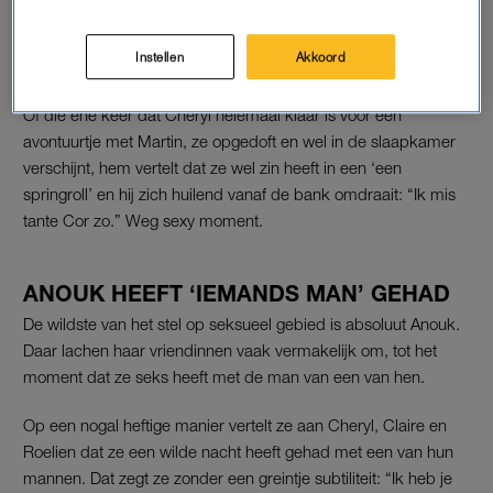
hoeveel echte affaires zouden er zo zijn geëindigd?
Instellen
Akkoord
‘MIS TANTE COR ZO’
Of die ene keer dat Cheryl helemaal klaar is voor een
avontuurtje met Martin, ze opgedoft en wel in de slaapkamer
verschijnt, hem vertelt dat ze wel zin heeft in een ‘een
springroll’ en hij zich huilend vanaf de bank omdraait: “Ik mis
tante Cor zo.” Weg sexy moment.
ANOUK HEEFT ‘IEMANDS MAN’ GEHAD
De wildste van het stel op seksueel gebied is absoluut Anouk.
Daar lachen haar vriendinnen vaak vermakelijk om, tot het
moment dat ze seks heeft met de man van een van hen.
Op een nogal heftige manier vertelt ze aan Cheryl, Claire en
Roelien dat ze een wilde nacht heeft gehad met een van hun
mannen. Dat zegt ze zonder een greintje subtiliteit: “Ik heb je