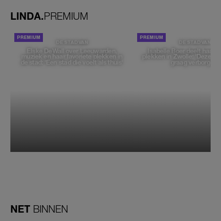
LINDA.
PREMIUM
DE STAD VAN
DE STAD VAN
Elske DeWall over Leeuwarden,
Isabelle Boer deelt haar f
muziek en haar favoriete plekken in
plekken in Zwolle: 'Deze pl
de stad: 'Een stad die voelt als thuis'
graag verborgen'
NET
BINNEN