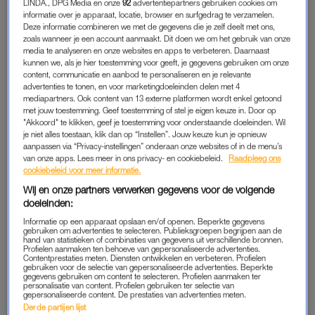
LINDA., DPG Media en onze
92
advertentiepartners gebruiken cookies om
momenten op een rij te zetten.
informatie over je apparaat, locatie, browser en surfgedrag te verzamelen.
Deze informatie combineren we met de gegevens die je zelf deelt met ons,
Om te beginnen het moment in seizoen één waarop Claire op
zoals wanneer je een account aanmaakt. Dit doen we om het gebruik van onze
media te analyseren en onze websites en apps te verbeteren. Daarnaast
het punt staat haar huis te verkopen: “Er zijn al drie
kunnen we, als je hier toestemming voor geeft, je gegevens gebruiken om onze
deurwaarders langs geweest en mijn oudste en beste vriendin
content, communicatie en aanbod te personaliseren en je relevante
wil me geen geld lenen”, zegt Claire tegen Cheryl, doelend op
advertenties te tonen, en voor marketingdoeleinden delen met 4
mediapartners. Ook content van 13 externe platformen wordt enkel getoond
Willemijn. Waarop Cheryl haar clutch erbij pakt en een cheque
met jouw toestemming. Geef toestemming of stel je eigen keuze in. Door op
uitschrijft: “Is anderhalve ton genoeg?”
"Akkoord" te klikken, geef je toestemming voor onderstaande doeleinden. Wil
je niet alles toestaan, klik dan op “Instellen”. Jouw keuze kun je opnieuw
aanpassen via “Privacy-instellingen” onderaan onze websites of in de menu’s
van onze apps. Lees meer in ons privacy- en cookiebeleid.
Raadpleeg ons
MAAR ÉÉN MEVROUW MORERO
cookiebeleid voor meer informatie.
Dat Martin er wat de vrouwen betreft wel pap van lust, is
Wij en onze partners verwerken gegevens voor de volgende
doeleinden:
inmiddels geen geheim meer. Dat het af en toe nog een
geheim was voor Cheryl, evenmin. Maar ondanks dat zijn er
Informatie op een apparaat opslaan en/of openen. Beperkte gegevens
gebruiken om advertenties te selecteren. Publieksgroepen begrijpen aan de
toch een heel aantal affaires boven water gekomen.
hand van statistieken of combinaties van gegevens uit verschillende bronnen.
Profielen aanmaken ten behoeve van gepersonaliseerde advertenties.
Onvergetelijk is het moment waarop Cheryl de studio van
Contentprestaties meten. Diensten ontwikkelen en verbeteren. Profielen
gebruiken voor de selectie van gepersonaliseerde advertenties. Beperkte
Martin binnenstormt, de achtergrondzangeressen confronteert
gegevens gebruiken om content te selecteren. Profielen aanmaken ter
personalisatie van content. Profielen gebruiken ter selectie van
en roept: “Er is hier maar één mevrouw Morero, is dat
gepersonaliseerde content. De prestaties van advertenties meten.
duidelijk, omhooggevallen gratenk*t?” Je vraagt je bijna af:
Derde partijen lijst