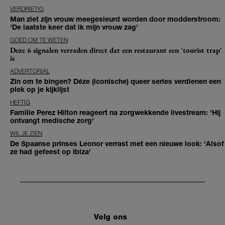
VERDRIETIG
Man ziet zijn vrouw meegesleurd worden door modderstroom:
'De laatste keer dat ik mijn vrouw zag'
GOED OM TE WETEN
Deze 6 signalen verraden direct dat een restaurant een 'tourist trap'
is
ADVERTORIAL
Zin om te bingen? Déze (iconische) queer series verdienen een
plek op je kijklijst
HEFTIG
Familie Perez Hilton reageert na zorgwekkende livestream: 'Hij
ontvangt medische zorg'
WIL JE ZIEN
De Spaanse prinses Leonor verrast met een nieuwe look: 'Alsof
ze had gefeest op Ibiza'
Volg ons