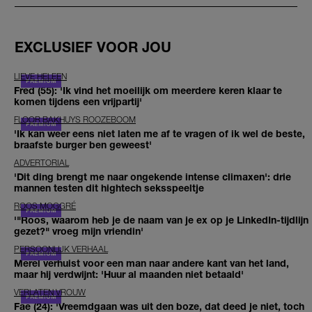
EXCLUSIEF VOOR JOU
LIEVE HELEEN
Fred (55): 'Ik vind het moeilijk om meerdere keren klaar te
komen tijdens een vrijpartij'
FLOOR BAKHUYS ROOZEBOOM
'Ik kan weer eens niet laten me af te vragen of ik wel de beste,
braafste burger ben geweest'
ADVERTORIAL
'Dit ding brengt me naar ongekende intense climaxen': drie
mannen testen dit hightech seksspeeltje
ROOS MOGGRÉ
'"Roos, waarom heb je de naam van je ex op je LinkedIn-tijdlijn
gezet?" vroeg mijn vriendin'
PERSOONLIJK VERHAAL
Merel verhuist voor een man naar andere kant van het land,
maar hij verdwijnt: 'Huur al maanden niet betaald'
VERLATEN VROUW
Fae (24): 'Vreemdgaan was uit den boze, dat deed je niet, toch