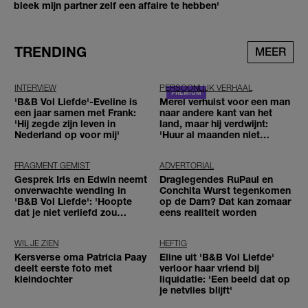
bleek mijn partner zelf een affaire te hebben'
TRENDING
MEER
INTERVIEW
PERSOONLIJK VERHAAL
'B&B Vol Liefde'-Eveline is
Merel verhuist voor een man
een jaar samen met Frank:
naar andere kant van het
'Hij zegde zijn leven in
land, maar hij verdwijnt:
Nederland op voor mij'
'Huur al maanden niet
betaald'
FRAGMENT GEMIST
ADVERTORIAL
Gesprek Iris en Edwin neemt
Draglegendes RuPaul en
onverwachte wending in
Conchita Wurst tegenkomen
'B&B Vol Liefde': 'Hoopte
op de Dam? Dat kan zomaar
dat je niet verliefd zou
eens realiteit worden
worden'
WIL JE ZIEN
HEFTIG
Kersverse oma Patricia Paay
Eline uit 'B&B Vol Liefde'
deelt eerste foto met
verloor haar vriend bij
kleindochter
liquidatie: 'Een beeld dat op
je netvlies blijft'