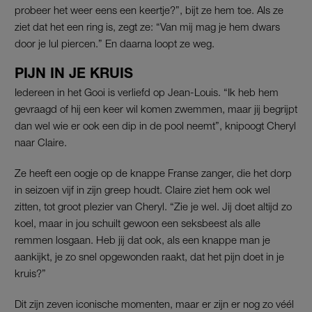
probeer het weer eens een keertje?”, bijt ze hem toe. Als ze
ziet dat het een ring is, zegt ze: “Van mij mag je hem dwars
door je lul piercen.” En daarna loopt ze weg.
PIJN IN JE KRUIS
Iedereen in het Gooi is verliefd op Jean-Louis. “Ik heb hem
gevraagd of hij een keer wil komen zwemmen, maar jij begrijpt
dan wel wie er ook een dip in de pool neemt”, knipoogt Cheryl
naar Claire.
Ze heeft een oogje op de knappe Franse zanger, die het dorp
in seizoen vijf in zijn greep houdt. Claire ziet hem ook wel
zitten, tot groot plezier van Cheryl. “Zie je wel. Jij doet altijd zo
koel, maar in jou schuilt gewoon een seksbeest als alle
remmen losgaan. Heb jij dat ook, als een knappe man je
aankijkt, je zo snel opgewonden raakt, dat het pijn doet in je
kruis?”
Dit zijn zeven iconische momenten, maar er zijn er nog zo véél