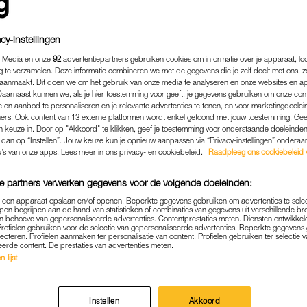
HÉRÈSE BOER
FROGER
IK BEN STERK, DANKZIJ 
‘ZÓ GEZELLIG IN ONS
ONNIE’
GROTEMENSENHUIS’
cy-instellingen
 Media en onze
92
advertentiepartners gebruiken cookies om informatie over je apparaat, lo
g te verzamelen. Deze informatie combineren we met de gegevens die je zelf deelt met ons, z
aanmaakt. Dit doen we om het gebruik van onze media te analyseren en onze websites en a
Daarnaast kunnen we, als je hier toestemming voor geeft, je gegevens gebruiken om onze con
 en aanbod te personaliseren en je relevante advertenties te tonen, en voor marketingdoele
ers. Ook content van 13 externe platformen wordt enkel getoond met jouw toestemming. Ge
gen keuze in. Door op "Akkoord" te klikken, geef je toestemming voor onderstaande doeleinden. 
k dan op “Instellen”. Jouw keuze kun je opnieuw aanpassen via “Privacy-instellingen” ondera
u’s van onze apps. Lees meer in ons privacy- en cookiebeleid.
Raadpleeg ons cookiebeleid 
MODE
INTERVIEW
e partners verwerken gegevens voor de volgende doeleinden:
p een apparaat opslaan en/of openen. Beperkte gegevens gebruiken om advertenties te sele
pen begrijpen aan de hand van statistieken of combinaties van gegevens uit verschillende br
 behoeve van gepersonaliseerde advertenties. Contentprestaties meten. Diensten ontwikkel
Profielen gebruiken voor de selectie van gepersonaliseerde advertenties. Beperkte gegeven
lecteren. Profielen aanmaken ter personalisatie van content. Profielen gebruiken ter selectie 
eerde content. De prestaties van advertenties meten.
 lijst
VA LAURENSSEN
THÉRÈSE BOER
SOMS DENK IK:
‘IK BEN STERK, DANKZIJ 
WAS IK MAAR EEN MAN’
JONNIE’
Instellen
Akkoord