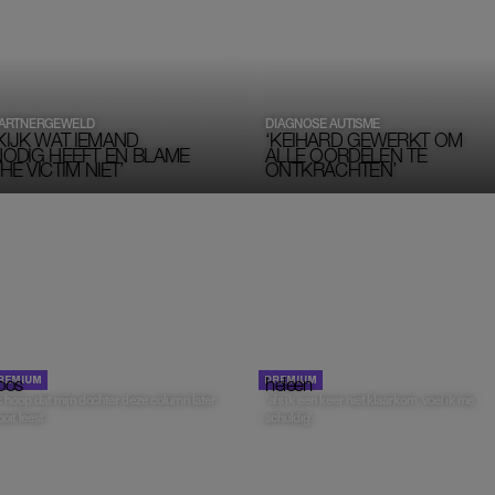
ARTNERGEWELD
DIAGNOSE AUTISME
KIJK WAT IEMAND
‘KEIHARD GEWERKT OM
NODIG HEEFT EN BLAME
ALLE OORDELEN TE 
HE VICTIM NIET’
ONTKRACHTEN’
oos
COLUMN
heleen
COLUMN
ik hoop dat mijn dochter deze column later
‘als ik een keer niet klaarkom, voel ik me
oit leest’
schuldig’