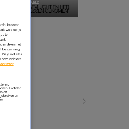
PARTNERGEWELD
‘IK BEN GEVLUCHT EN HEB
SCHIETLESSEN GENOMEN’
catie, browser
oals wanneer je
pps te
tent,
inden delen met
ef toestemming
Wil je niet alles
an onze websites
voor meer
VERLATEN VROUW
BINNENKIJKEN BIJ
cteren.
onnen. Profielen
en en
s gebruiken om
van
ANN DOMINIQUE WILTEN & DA
FROGER
‘ZÓ GEZELLIG IN ONS
GROTEMENSENHUIS’