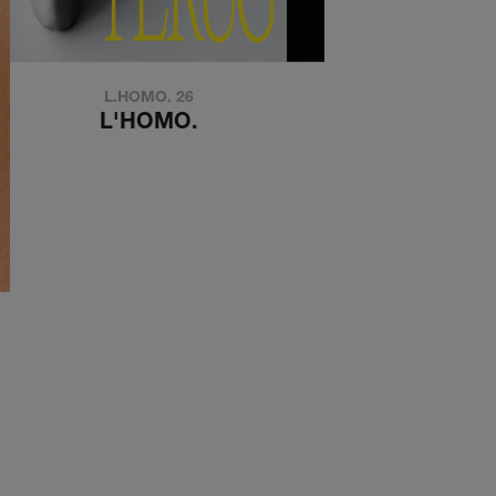
L.HOMO. 26
de kouwe kant
L'HOMO.
DE KOUWE KA