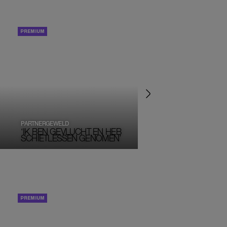
PORTRETTEN
PORTRETTEN
PARTNERGEWELD
DIAGNOSE AUTISME
‘IK BEN GEVLUCHT EN HEB
‘IK HEB EEN STRAKK
SCHIETLESSEN GENOMEN’
DAGPLANNING NODIG
PORTRETTEN
PORTRETTEN