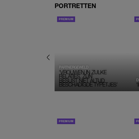
PORTRETTEN
PORTRETTEN
PARTNERGEWELD
‘VROUWEN IN ZULKE 
RELATIES, ZIJN
BESLIST NIET ALTIJD 
D
BESCHADIGDE TYPETJES’
‘
PORTRETTEN