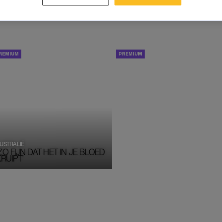
REIZEN
PERSOONLIJK VERHAAL
USTRALIË
ZO FIJN DAT HET IN JE BLOED 
RUIPT’