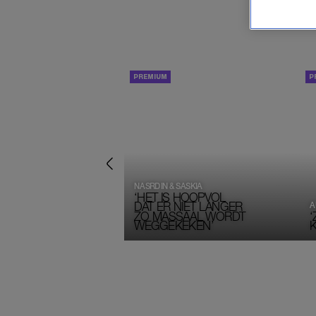
DUBBELINTERVIEW
NASRDIN & SASKIA
‘HET IS HOOPVOL
DAT ER NIET LANGER
A
ZO MASSAAL WORDT
‘
WEGGEKEKEN’
K