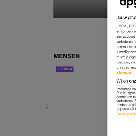
T
‘
J
Jouw priva
LINDA., DPG
en surfgedra
een account 
verbeteren. 
communicatie
4 mediapartn
MENSEN
of stel je ei
toestaan, kli
of in de men
ACHTERGROND
informatie.
Wij en onz
Informatie o
Publieksgroe
aanmaken ten
verbeteren. 
content te se
gepersonalis
Derde partijen
E
‘