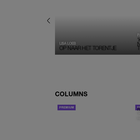
P
‘
LISA LOEB
OP NAAR HET TORENTJE
T
COLUMNS
AMBER
r
‘
no