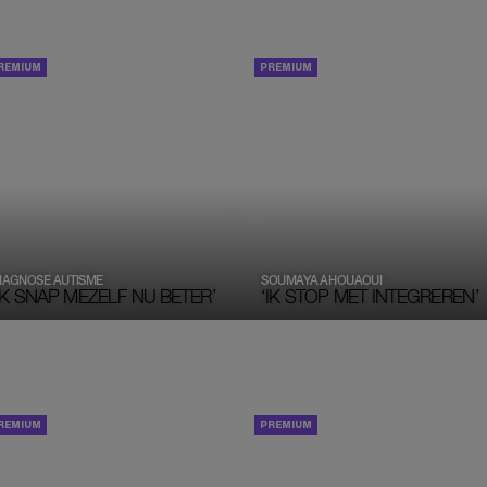
PORTRETTEN
PORTRETTEN
IAGNOSE AUTISME
SOUMAYA AHOUAOUI
IK SNAP MEZELF NU BETER’
‘IK STOP MET INTEGREREN’
PORTRETTEN
PORTRETTEN