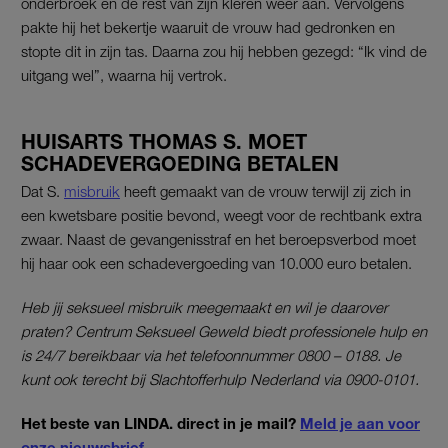
onderbroek en de rest van zijn kleren weer aan. Vervolgens
pakte hij het bekertje waaruit de vrouw had gedronken en
stopte dit in zijn tas. Daarna zou hij hebben gezegd: “Ik vind de
uitgang wel”, waarna hij vertrok.
HUISARTS THOMAS S. MOET
SCHADEVERGOEDING BETALEN
Dat S.
misbruik
heeft gemaakt van de vrouw terwijl zij zich in
een kwetsbare positie bevond, weegt voor de rechtbank extra
zwaar. Naast de gevangenisstraf en het beroepsverbod moet
hij haar ook een schadevergoeding van 10.000 euro betalen.
Heb jij seksueel misbruik meegemaakt en wil je daarover
praten? Centrum Seksueel Geweld biedt professionele hulp en
is 24/7 bereikbaar via het telefoonnummer 0800 – 0188. Je
kunt ook terecht bij Slachtofferhulp Nederland via 0900-0101.
Het beste van LINDA. direct in je mail?
Meld je aan voor
onze nieuwsbrief
.