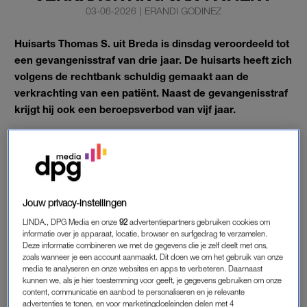
03-06-2026
|
ERANDI GODINEZ
Huisarts Thomas S. uit Breda is dinsdag veroordeeld tot
een gevangenisstraf van drie jaar. De huisarts heeft zich
volgens de rechtbank schuldig gemaakt aan de
verkrachting van een patiënt. Naast de gevangenisstraf
krijgt hij ook een beroepsverbod van vijf jaar.
Dat de vrouw zich juist tot S. had gewend voor medische hulp,
weegt volgens de rechtbank in Utrecht extra zwaar, zo meldt
Hart van Nederland
.
Jouw privacy-instellingen
Trigger warning: dit artikel beschrijft handelingen van seksueel
LINDA., DPG Media en onze
92
advertentiepartners gebruiken cookies om
misbruik.
informatie over je apparaat, locatie, browser en surfgedrag te verzamelen.
Deze informatie combineren we met de gegevens die je zelf deelt met ons,
zoals wanneer je een account aanmaakt. Dit doen we om het gebruik van onze
media te analyseren en onze websites en apps te verbeteren. Daarnaast
BENAUWDHEIDSKLACHTEN
kunnen we, als je hier toestemming voor geeft, je gegevens gebruiken om onze
content, communicatie en aanbod te personaliseren en je relevante
Het slachtoffer kreeg in de nacht van 9 op 10 februari 2025
advertenties te tonen, en voor marketingdoeleinden delen met 4