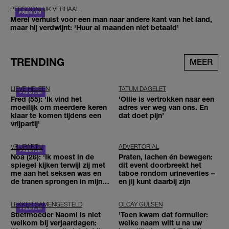
PERSOONLIJK VERHAAL
Merel verhuist voor een man naar andere kant van het land,
maar hij verdwijnt: 'Huur al maanden niet betaald'
TRENDING
MEER
LIEVE HELEEN
TATUM DAGELET
Fred (55): 'Ik vind het
'Ollie is vertrokken naar een
moeilijk om meerdere keren
adres ver weg van ons. En
klaar te komen tijdens een
dat doet pijn’
vrijpartij'
VRIJPARTIJ
ADVERTORIAL
Noa (26): 'Ik moest in de
Praten, lachen én bewegen:
spiegel kijken terwijl zij met
dit event doorbreekt het
me aan het seksen was en
taboe rondom urineverlies –
de tranen sprongen in mijn
en jij kunt daarbij zijn
ogen'
LEKKER SAMENGESTELD
OLCAY GULSEN
Stiefmoeder Naomi is niet
'Toen kwam dat formulier:
welkom bij verjaardagen:
welke naam wilt u na uw