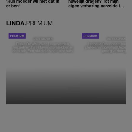
'Hun moeder wil niet dat ik
huwelijk dragen? Tot mijn
er ben'
eigen verbazing aarzelde ik
geen moment'
LINDA.
PREMIUM
DE STAD VAN
DE STAD VAN
Elske DeWall over Leeuwarden,
Isabelle Boer deelt haar f
muziek en haar favoriete plekken in
plekken in Zwolle: 'Deze pl
de stad: 'Een stad die voelt als thuis'
graag verborgen'