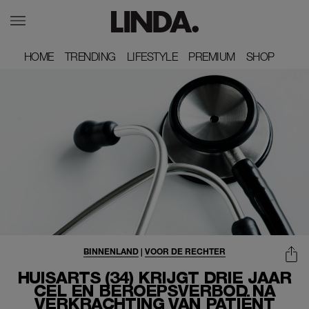
HOME
HOME
TRENDING
TRENDING
LIFESTYLE
LIFESTYLE
PREMIUM
PREMIUM
SHOP
SHOP
BINNENLAND
|
VOOR DE RECHTER
HUISARTS (34) KRIJGT DRIE JAAR
CEL EN BEROEPSVERBOD NA
VERKRACHTING VAN PATIËNT