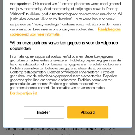
last van benauwdheidsklachten. Ze belde 112 voor hulp en
mediapartners. Ook content van 13 externe platformen wordt enkel getoond
werd doorverbonden met de
huisartsenpost
, waar S. haar aan
met jouw toestemming. Geef toestemming of stel je eigen keuze in. Door op
"Akkoord" te klikken, geef je toestemming voor onderstaande doeleinden. Wil
de telefoon kreeg.
je niet alles toestaan, klik dan op “Instellen”. Jouw keuze kun je opnieuw
aanpassen via “Privacy-instellingen” onderaan onze websites of in de menu’s
Nadat zijn nachtdienst de volgende ochtend was geëindigd,
van onze apps. Lees meer in ons privacy- en cookiebeleid.
Raadpleeg ons
cookiebeleid voor meer informatie.
belde S. de vrouw meerdere keren met zijn privénummer. Hij
Wij en onze partners verwerken gegevens voor de volgende
zou haar hebben gevraagd of ze goed voor zichzelf zorgde en
doeleinden:
of ze alleen thuis was. Nadat bleek dat dat het geval was, ging
Informatie op een apparaat opslaan en/of openen. Beperkte gegevens
hij bij haar langs.
gebruiken om advertenties te selecteren. Publieksgroepen begrijpen aan de
hand van statistieken of combinaties van gegevens uit verschillende bronnen.
Profielen aanmaken ten behoeve van gepersonaliseerde advertenties.
Contentprestaties meten. Diensten ontwikkelen en verbeteren. Profielen
gebruiken voor de selectie van gepersonaliseerde advertenties. Beperkte
MASSAGE
gegevens gebruiken om content te selecteren. Profielen aanmaken ter
personalisatie van content. Profielen gebruiken ter selectie van
Tijdens zijn bezoek zou hij hebben gemerkt dat de vrouw suf
gepersonaliseerde content. De prestaties van advertenties meten.
en duizelig was. Hij zou haar benen hebben
gemasseerd
en
Derde partijen lijst
haar geslachtsdeel hebben aangeraakt. Volgens het slachtoffer
ging hij daarna ook met zijn vingers bij haar naar binnen.
Instellen
Akkoord
De vrouw schrok hiervan en zag het blote geslachtsdeel van
de huisarts. Toen de vrouw ‘wat!’ uitriep, trok S. snel zijn