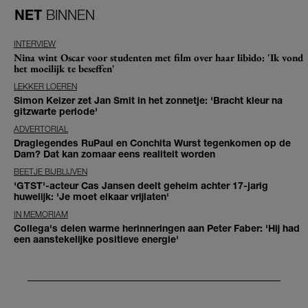
NET
BINNEN
INTERVIEW
Nina wint Oscar voor studenten met film over haar libido: 'Ik vond
het moeilijk te beseffen'
LEKKER LOEREN
Simon Keizer zet Jan Smit in het zonnetje: 'Bracht kleur na
gitzwarte periode'
ADVERTORIAL
Draglegendes RuPaul en Conchita Wurst tegenkomen op de
Dam? Dat kan zomaar eens realiteit worden
BEETJE BIJBLIJVEN
'GTST'-acteur Cas Jansen deelt geheim achter 17-jarig
huwelijk: 'Je moet elkaar vrijlaten'
IN MEMORIAM
Collega's delen warme herinneringen aan Peter Faber: 'Hij had
een aanstekelijke positieve energie'