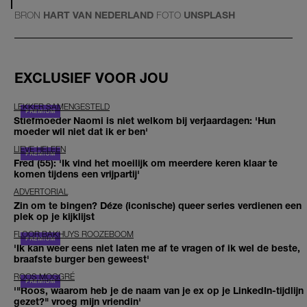
BRON
HART VAN NEDERLAND
FOTO
UNSPLASH
EXCLUSIEF VOOR JOU
LEKKER SAMENGESTELD
Stiefmoeder Naomi is niet welkom bij verjaardagen: 'Hun
moeder wil niet dat ik er ben'
LIEVE HELEEN
Fred (55): 'Ik vind het moeilijk om meerdere keren klaar te
komen tijdens een vrijpartij'
ADVERTORIAL
Zin om te bingen? Déze (iconische) queer series verdienen een
plek op je kijklijst
FLOOR BAKHUYS ROOZEBOOM
'Ik kan weer eens niet laten me af te vragen of ik wel de beste,
braafste burger ben geweest'
ROOS MOGGRÉ
'"Roos, waarom heb je de naam van je ex op je LinkedIn-tijdlijn
gezet?" vroeg mijn vriendin'