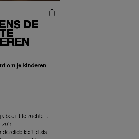
DENS DE
STE
DEREN
ent om je kinderen
jk begint te zuchten,
r zo’n
dezelfde leeftijd als