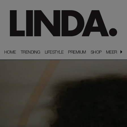
HOME
HOME
TRENDING
TRENDING
LIFESTYLE
LIFESTYLE
PREMIUM
PREMIUM
SHOP
SHOP
MEER
MEER