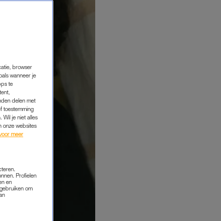
catie, browser
oals wanneer je
pps te
tent,
inden delen met
ef toestemming
Wil je niet alles
an onze websites
voor meer
cteren.
onnen. Profielen
en en
s gebruiken om
van