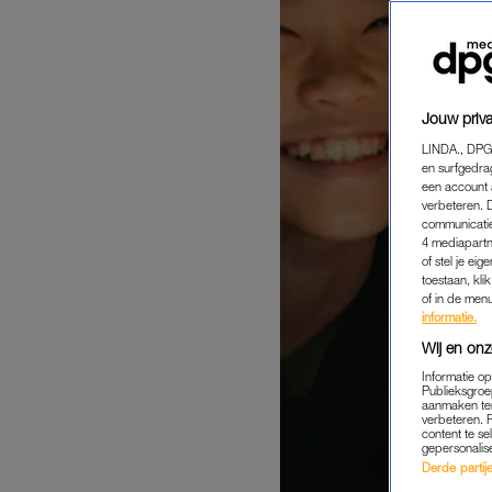
Jouw priva
LINDA., DPG
en surfgedra
een account 
verbeteren. 
communicatie
4 mediapartn
of stel je ei
toestaan, kli
of in de men
informatie.
Wij en onz
Informatie o
Publieksgroe
aanmaken ten
verbeteren. 
content te se
gepersonalis
Derde partijen