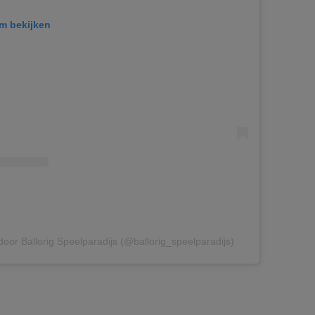
am bekijken
oor Ballorig Speelparadijs (@ballorig_speelparadijs)