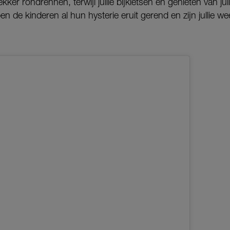
ekker rondrennen, terwijl jullie bijkletsen en genieten van j
en de kinderen al hun hysterie eruit gerend en zijn jullie w