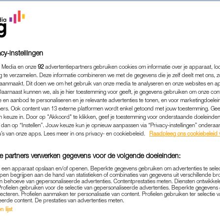
cy-instellingen
 Media en onze
92
advertentiepartners gebruiken cookies om informatie over je apparaat, lo
g te verzamelen. Deze informatie combineren we met de gegevens die je zelf deelt met ons, z
aanmaakt. Dit doen we om het gebruik van onze media te analyseren en onze websites en a
Daarnaast kunnen we, als je hier toestemming voor geeft, je gegevens gebruiken om onze con
 en aanbod te personaliseren en je relevante advertenties te tonen, en voor marketingdoele
ers. Ook content van 13 externe platformen wordt enkel getoond met jouw toestemming. Ge
gen keuze in. Door op "Akkoord" te klikken, geef je toestemming voor onderstaande doeleinden. 
k dan op “Instellen”. Jouw keuze kun je opnieuw aanpassen via “Privacy-instellingen” ondera
u’s van onze apps. Lees meer in ons privacy- en cookiebeleid.
Raadpleeg ons cookiebeleid 
e partners verwerken gegevens voor de volgende doeleinden:
p een apparaat opslaan en/of openen. Beperkte gegevens gebruiken om advertenties te sele
pen begrijpen aan de hand van statistieken of combinaties van gegevens uit verschillende br
 behoeve van gepersonaliseerde advertenties. Contentprestaties meten. Diensten ontwikkel
Profielen gebruiken voor de selectie van gepersonaliseerde advertenties. Beperkte gegeven
lecteren. Profielen aanmaken ter personalisatie van content. Profielen gebruiken ter selectie 
eerde content. De prestaties van advertenties meten.
 lijst