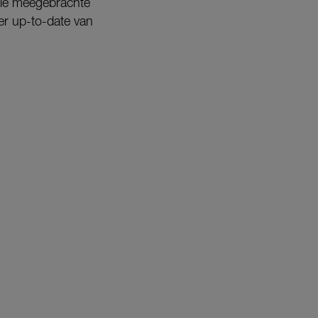
ullie meegebrachte
eer up-to-date van