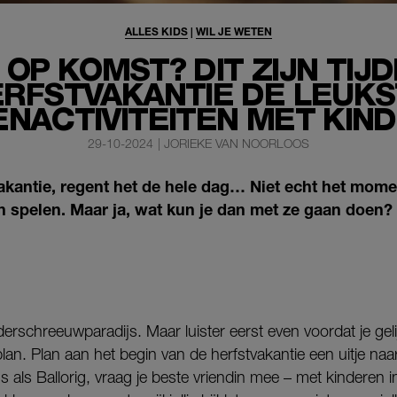
ALLES KIDS
|
WIL JE WETEN
OP KOMST? DIT ZIJN TIJ
RFSTVAKANTIE DE LEUK
ENACTIVITEITEN MET KIN
29-10-2024
|
JORIEKE VAN NOORLOOS
tvakantie, regent het de hele dag… Niet echt het mom
en spelen. Maar ja, wat kun je dan met ze gaan doen?
derschreeuwparadijs. Maar luister eerst even voordat je geli
n. Plan aan het begin van de herfstvakantie een uitje naa
als Ballorig, vraag je beste vriendin mee – met kinderen in 