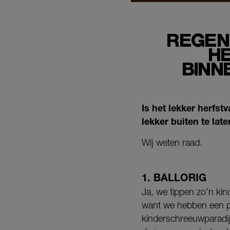
REGEN 
HE
BINN
Is het lekker herfs
lekker buiten te lat
Wij weten raad.
1. BALLORIG
Ja, we tippen zo’n kin
want we hebben een pla
kinderschreeuwparadijs 