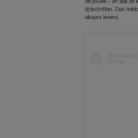
de jouwe – en laat ze l
tijdschriften. Dan hebb
elkaars levens.