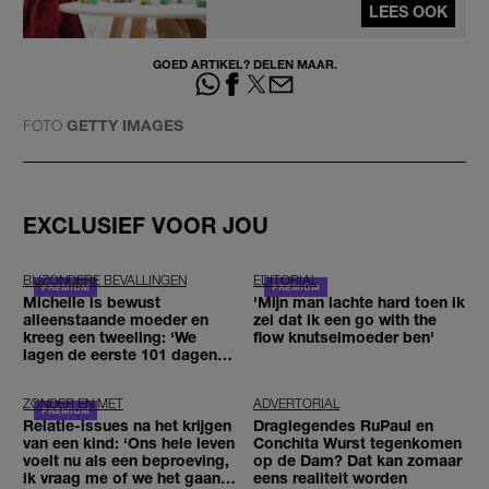
LEES OOK
GOED ARTIKEL? DELEN MAAR.
FOTO
GETTY IMAGES
EXCLUSIEF VOOR JOU
BIJZONDERE BEVALLINGEN
EDITORIAL
Michelle is bewust
'Mijn man lachte hard toen ik
alleenstaande moeder en
zei dat ik een go with the
kreeg een tweeling: ‘We
flow knutselmoeder ben'
lagen de eerste 101 dagen in
het ziekenhuis’
ZONDER EN MET
ADVERTORIAL
Relatie-issues na het krijgen
Draglegendes RuPaul en
van een kind: ‘Ons hele leven
Conchita Wurst tegenkomen
voelt nu als een beproeving,
op de Dam? Dat kan zomaar
ik vraag me of we het gaan
eens realiteit worden