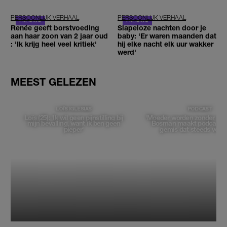
redden'
PERSOONLIJK VERHAAL
PERSOONLIJK VERHAAL
Renée geeft borstvoeding
Slapeloze nachten door je
aan haar zoon van 2 jaar oud
baby: 'Er waren maanden dat
: 'Ik krijg heel veel kritiek'
hij elke nacht elk uur wakker
werd'
MEEST GELEZEN
LOÏS IGLESIAS
PODCAST
Loïs (25): 'Ik wil geen pijnstilling bij
'Moeder worden zonder moed
mijn bevalling, want ik ben geen
Bosman maakt podcast o
pieper'
gemis dat steeds vera