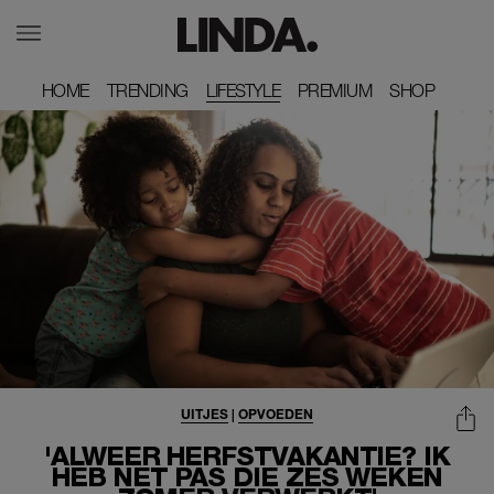
HOME
HOME
TRENDING
TRENDING
LIFESTYLE
PREMIUM
PREMIUM
SHOP
SHOP
UITJES
|
OPVOEDEN
'ALWEER HERFSTVAKANTIE? IK
HEB NET PAS DIE ZES WEKEN