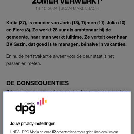
ZOMER VERWERKT'
13-10-2024
|
JOAN MAKENBACH
Katia (37), is moeder van Joris (13), Tijmen (11), Julia (10)
en Flore (8). Ze werkt 28 uur als ambtenaar bij de
gemeente, haar man werkt fulltime. Ze vertelt over haar
BV Gezin, dat goed is te managen, béhalve in vakanties.
En nu de herfstvakantie alweer voor de deur staat is het
passen en meten.
DE CONSEQUENTIES
“Met militaire precisie ontleden en verdelen mijn man Joost en
ik alle vakanties, verlof-, studie- brug- en ontwikkeldagen.
Grootste probleem: de officieel zes – maar veel vaker acht –
weken durende zomervakantie. Sinds alle kinderen leerplichtig
zijn, gaan we niet meer naar het buitenland, maar huren we
Jouw privacy-instellingen
een stacaravan aan de kust.
LINDA., DPG Media en onze
92
advertentiepartners gebruiken cookies om