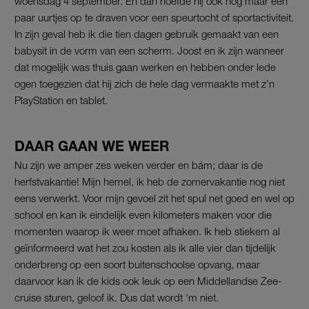
woensdag 4 september. En dan hoefde hij ook nog maar een
paar uurtjes op te draven voor een speurtocht of sportactiviteit.
In zijn geval heb ik die tien dagen gebruik gemaakt van een
babysit in de vorm van een scherm. Joost en ik zijn wanneer
dat mogelijk was thuis gaan werken en hebben onder lede
ogen toegezien dat hij zich de hele dag vermaakte met z’n
PlayStation en tablet.
DAAR GAAN WE WEER
Nu zijn we amper zes weken verder en bám; daar is de
herfstvakantie! Mijn hemel, ik heb de zomervakantie nog niet
eens verwerkt. Voor mijn gevoel zit het spul net goed en wel op
school en kan ik eindelijk even kilometers maken voor die
momenten waarop ik weer moet afhaken. Ik heb stiekem al
geïnformeerd wat het zou kosten als ik alle vier dan tijdelijk
onderbreng op een soort buitenschoolse opvang, maar
daarvoor kan ik de kids ook leuk op een Middellandse Zee-
cruise sturen, geloof ik. Dus dat wordt ‘m niet.