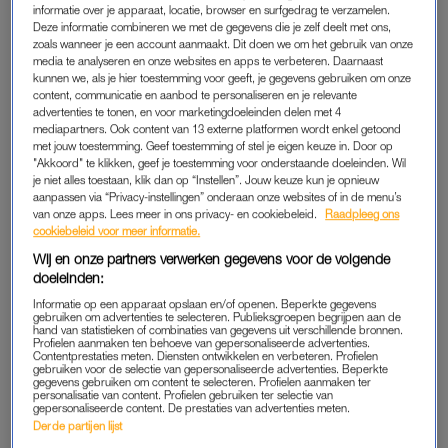
informatie over je apparaat, locatie, browser en surfgedrag te verzamelen.
Joost en ik nemen ieder drie weken vakantie op, waarvan een
Deze informatie combineren we met de gegevens die je zelf deelt met ons,
week gezamenlijk. Daarmee is het grootste deel gecoverd.
zoals wanneer je een account aanmaakt. Dit doen we om het gebruik van onze
media te analyseren en onze websites en apps te verbeteren. Daarnaast
Joost en ik zitten dus ieder veertien dagen alleen met alle
kunnen we, als je hier toestemming voor geeft, je gegevens gebruiken om onze
kinderen, maar gelukkig delen we wel de nachten. We kiezen
content, communicatie en aanbod te personaliseren en je relevante
advertenties te tonen, en voor marketingdoeleinden delen met 4
een camping niet te ver van ons werk, zodat we heen en weer
mediapartners. Ook content van 13 externe platformen wordt enkel getoond
kunnen rijden. Op zich ideaal, want op zo’n camping
met jouw toestemming. Geef toestemming of stel je eigen keuze in. Door op
vermaken ze zich allemaal. Ook bij baggerzomers, zoals vorig
"Akkoord" te klikken, geef je toestemming voor onderstaande doeleinden. Wil
je niet alles toestaan, klik dan op “Instellen”. Jouw keuze kun je opnieuw
jaar. Maar voor ons als ouders is deze verdeling natuurlijk niet
aanpassen via “Privacy-instellingen” onderaan onze websites of in de menu’s
echt gezellig. Dat is nou eenmaal de consequentie van een
van onze apps. Lees meer in ons privacy- en cookiebeleid.
Raadpleeg ons
cookiebeleid voor meer informatie.
groot gezin én een carrière.
Wij en onze partners verwerken gegevens voor de volgende
doeleinden:
EÉN WERKGEVER; DRIE SCHOLEN
Informatie op een apparaat opslaan en/of openen. Beperkte gegevens
gebruiken om advertenties te selecteren. Publieksgroepen begrijpen aan de
Mijn man en ik zijn allebei ambtenaar voor dezelfde gemeente.
hand van statistieken of combinaties van gegevens uit verschillende bronnen.
Profielen aanmaken ten behoeve van gepersonaliseerde advertenties.
Joost werkt fulltime, ik 28 uur. Dat ik minder werk is een
Contentprestaties meten. Diensten ontwikkelen en verbeteren. Profielen
gebruiken voor de selectie van gepersonaliseerde advertenties. Beperkte
bewuste keuze. Ik maak mijn uren onder schooltijden, zodat
gegevens gebruiken om content te selecteren. Profielen aanmaken ter
personalisatie van content. Profielen gebruiken ter selectie van
we alleen overblijfkosten hebben en geen BSO of andere
gepersonaliseerde content. De prestaties van advertenties meten.
opvang nodig hebben. Dat is voor ons gewoon te duur. We
Derde partijen lijst