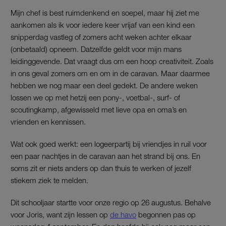
Mijn chef is best ruimdenkend en soepel, maar hij ziet me
aankomen als ik voor iedere keer vrijaf van een kind een
snipperdag vastleg of zomers acht weken achter elkaar
(onbetaald) opneem. Datzelfde geldt voor mijn mans
leidinggevende. Dat vraagt dus om een hoop creativiteit. Zoals
in ons geval zomers om en om in de caravan. Maar daarmee
hebben we nog maar een deel gedekt. De andere weken
lossen we op met hetzij een pony-, voetbal-, surf- of
scoutingkamp, afgewisseld met lieve opa en oma’s en
vrienden en kennissen.
Wat ook goed werkt: een logeerpartij bij vriendjes in ruil voor
een paar nachtjes in de caravan aan het strand bij ons. En
soms zit er niets anders op dan thuis te werken of jezelf
stiekem ziek te melden.
Dit schooljaar startte voor onze regio op 26 augustus. Behalve
voor Joris, want zijn lessen op
de havo
begonnen pas op