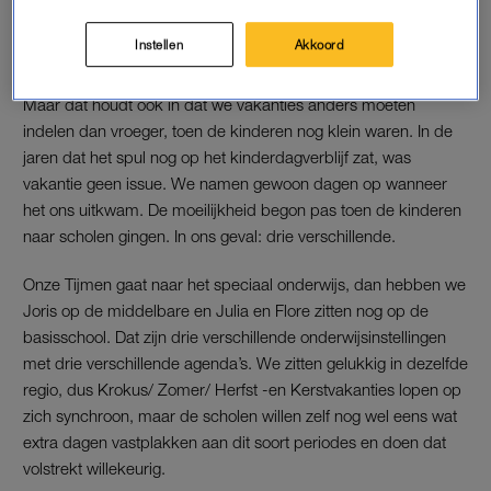
verdienen best goed, maar hebben geen wereldsalaris. Als ik
wel fulltime zou werken, zijn we ongeveer hetzelfde kwijt aan
Instellen
Akkoord
voor- en naschoolse opvang.
Maar dat houdt ook in dat we vakanties anders moeten
indelen dan vroeger, toen de kinderen nog klein waren. In de
jaren dat het spul nog op het kinderdagverblijf zat, was
vakantie geen issue. We namen gewoon dagen op wanneer
het ons uitkwam. De moeilijkheid begon pas toen de kinderen
naar scholen gingen. In ons geval: drie verschillende.
Onze Tijmen gaat naar het speciaal onderwijs, dan hebben we
Joris op de middelbare en Julia en Flore zitten nog op de
basisschool. Dat zijn drie verschillende onderwijsinstellingen
met drie verschillende agenda’s. We zitten gelukkig in dezelfde
regio, dus Krokus/ Zomer/ Herfst -en Kerstvakanties lopen op
zich synchroon, maar de scholen willen zelf nog wel eens wat
extra dagen vastplakken aan dit soort periodes en doen dat
volstrekt willekeurig.