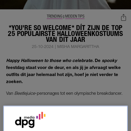
TRENDING
MEIDEN TIPS
|
*YOU'RE SO WELCOME* DÍT ZIJN DE TOP
25 POPULAIRSTE HALLOWEENKOSTUUMS
VAN DIT JAAR
25-10-2024
|
MISHA MARGARITTHA
Happy Halloween to those who celebrate.
De
spooky
feestdag staat voor de deur, en als jij je afvraagt welke
outfits dit jaar helemaal hot zijn, hoef je niet verder te
zoeken.
Van
Beetlejuice
-personages tot een olympische breakdancer.
HALLOWEEN
De laatste dagen van oktober zijn in zicht en dat betekent:
Halloween! De Ierse feestdag wordt inmiddels wereldwijd