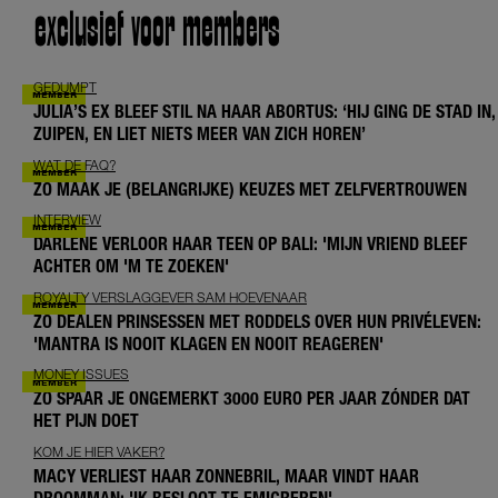
exclusief voor members
GEDUMPT
JULIA’S EX BLEEF STIL NA HAAR ABORTUS: ‘HIJ GING DE STAD IN,
ZUIPEN, EN LIET NIETS MEER VAN ZICH HOREN’
WAT DE FAQ?
ZO MAAK JE (BELANGRIJKE) KEUZES MET ZELFVERTROUWEN
INTERVIEW
DARLENE VERLOOR HAAR TEEN OP BALI: 'MIJN VRIEND BLEEF
ACHTER OM 'M TE ZOEKEN'
ROYALTY VERSLAGGEVER SAM HOEVENAAR
ZO DEALEN PRINSESSEN MET RODDELS OVER HUN PRIVÉLEVEN:
'MANTRA IS NOOIT KLAGEN EN NOOIT REAGEREN'
MONEY ISSUES
ZO SPAAR JE ONGEMERKT 3000 EURO PER JAAR ZÓNDER DAT
HET PIJN DOET
KOM JE HIER VAKER?
MACY VERLIEST HAAR ZONNEBRIL, MAAR VINDT HAAR