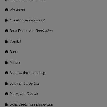
🎃 Wolverine
👻 Anxiety, van
Inside Out
🎃 Delia Deetz, van
Beetlejuice
👻 Gambit
🎃 Dune
👻 Minion
🎃 Shadow the Hedgehog
👻 Joy, van
Inside Out
🎃 Peely, van
Fortnite
👻 Lydia Deetz, van
Beetlejuice