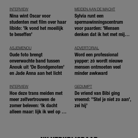
INTERVIEW
MEIDEN AAN DE MACHT
Nina wint Oscar voor
Sylvia runt een
studenten met film over haar
spermawinningscentrum
libido: 'Ik vond het moeilijk
voor paarden: 'Mensen
te beseffen'
denken dat ik het met mijn
blote handen doe'
ASJEMENOU
ADVERTORIAL
Oude foto brengt
Word een professional
onverwachte band tussen
yapper: zó wordt nieuwe
Anouk uit 'De Bondgenoten'
mensen ontmoeten veel
en Jade Anna aan het licht
minder awkward
INTERVIEW
GEDUMPT
Hoe deze trans meiden met
De vriend van Bibi ging
meer zelfvertrouwen de
vreemd: ''Stel je niet zo aan',
zomer beleven: ‘Ik dacht
zei hij'
alleen maar: lijk ik wel op de
andere meiden?’