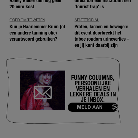
Hailey Bieber die nog geen
direct dat een restaurant een
20 euro kost
'tourist trap' is
GOED OM TE WETEN
ADVERTORIAL
Kun je Haarlemmer Bruin (of
Praten, lachen én bewegen:
een andere tanning olie)
dit event doorbreekt het
verantwoord gebruiken?
taboe rondom urineverlies –
en jij kunt daarbij zijn
FUNNY COLUMNS,
PERSOONLIJKE
VERHALEN EN
LEKKERE DEALS IN
JE INBOX.
MELD AAN