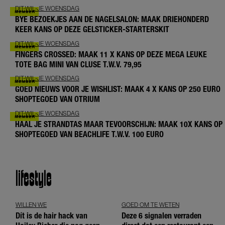
DIT-WIL-JE WOENSDAG
BYE BEZOEKJES AAN DE NAGELSALON: MAAK DRIEHONDERD
KEER KANS OP DEZE GELSTICKER-STARTERSKIT
DIT-WIL-JE WOENSDAG
FINGERS CROSSED: MAAK 11 X KANS OP DEZE MEGA LEUKE
TOTE BAG MINI VAN CLUSE T.W.V. 79,95
DIT-WIL-JE WOENSDAG
GOED NIEUWS VOOR JE WISHLIST: MAAK 4 X KANS OP 250 EURO
SHOPTEGOED VAN OTRIUM
DIT-WIL-JE WOENSDAG
HAAL JE STRANDTAS MAAR TEVOORSCHIJN: MAAK 10X KANS OP
SHOPTEGOED VAN BEACHLIFE T.W.V. 100 EURO
lifestyle
WILLEN WE
GOED OM TE WETEN
Dít is de hair hack van
Deze 6 signalen verraden