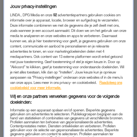
gevierd en ook in Nederland ontkom je niet meer aan een
Jouw privacy-instellingen
verkleedfeestje. Toch blijft het elk jaar lastig om een outfit bij
LINDA., DPG Media en onze
92
advertentiepartners gebruiken cookies om
elkaar te sprokkelen. Geen inspiratie? Geen zorgen, Google
informatie over je apparaat, locatie, browser en surfgedrag te verzamelen.
heeft namelijk de 25 meest gezochte halloweenkostuums op
Deze informatie combineren we met de gegevens die je zelf deelt met ons,
zoals wanneer je een account aanmaakt. Dit doen we om het gebruik van onze
een rijtje gezet.
media te analyseren en onze websites en apps te verbeteren. Daarnaast
kunnen we, als je hier toestemming voor geeft, je gegevens gebruiken om onze
Dit jaar staan er een paar opvallende keuzes tussen, van
content, communicatie en aanbod te personaliseren en je relevante
advertenties te tonen, en voor marketingdoeleinden delen met 4
klassiekers tot verrassende nieuwkomers. Dus, ga jij gekleed
mediapartners. Ook content van 13 externe platformen wordt enkel getoond
als
pop culture icon
of kies je je liever voor een
filmpersonage
?
met jouw toestemming. Geef toestemming of stel je eigen keuze in. Door op
"Akkoord" te klikken, geef je toestemming voor onderstaande doeleinden. Wil
Aan opties geen gebrek. Vergeet alleen nooit: een cultuur is
je niet alles toestaan, klik dan op “Instellen”. Jouw keuze kun je opnieuw
geen kostuum. Houd het respectvol.
aanpassen via “Privacy-instellingen” onderaan onze websites of in de menu’s
van onze apps. Lees meer in ons privacy- en cookiebeleid.
Raadpleeg ons
cookiebeleid voor meer informatie.
DÍT ZIJN DE POPULAIRSTE
Wij en onze partners verwerken gegevens voor de volgende
HALLOWEENKOSTUUMS VAN 2024:
doeleinden:
Informatie op een apparaat opslaan en/of openen. Beperkte gegevens
👻 Shrunken Head Bob, van
Beetlejuice
gebruiken om advertenties te selecteren. Publieksgroepen begrijpen aan de
hand van statistieken of combinaties van gegevens uit verschillende bronnen.
Profielen aanmaken ten behoeve van gepersonaliseerde advertenties.
🎃
Raygun
Contentprestaties meten. Diensten ontwikkelen en verbeteren. Profielen
gebruiken voor de selectie van gepersonaliseerde advertenties. Beperkte
gegevens gebruiken om content te selecteren. Profielen aanmaken ter