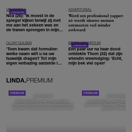
VRIJPARTIJ
ADVERTORIAL
Word een professional yapper:
Noa (26): 'Ik moest in de
zó wordt nieuwe mensen
spiegel kijken terwijl zij met
ontmoeten veel minder
me aan het seksen was en
awkward
de tranen sprongen in mijn
ogen'
OLCAY GULSEN
BEDROGEN VROUW
'Toen kwam dat formulier:
Een paar uur na haar dood
welke naam wilt u na uw
ontdekte Thom (32) dat zijn
huwelijk dragen? Tot mijn
vriendin vreemdging: 'Echt,
eigen verbazing aarzelde ik
mijn bek viel open'
geen moment'
LINDA.
PREMIUM
DE STAD VAN
DE STAD VAN
Elske DeWall over Leeuwarden,
Isabelle Boer deelt haar f
muziek en haar favoriete plekken in
plekken in Zwolle: 'Deze pl
de stad: 'Een stad die voelt als thuis'
graag verborgen'