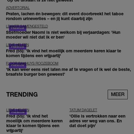
ADVERTORIAL
Praten, lachen én bewegen: dit event doorbreekt het taboe
rondom urineverlies – en jij kunt daarbij zijn
LEKKER SAMENGESTELD
Stiefmoeder Naomi is niet welkom bij verjaardagen: 'Hun
moeder wil niet dat ik er ben'
LIEVE HELEEN
Fred (55): 'Ik vind het moeilijk om meerdere keren klaar te
komen tijdens een vrijpartij'
FLOOR BAKHUYS ROOZEBOOM
'Ik kan weer eens niet laten me af te vragen of ik wel de beste,
braafste burger ben geweest'
TRENDING
MEER
LIEVE HELEEN
TATUM DAGELET
Fred (55): 'Ik vind het
'Ollie is vertrokken naar een
moeilijk om meerdere keren
adres ver weg van ons. En
klaar te komen tijdens een
dat doet pijn’
vrijpartij'