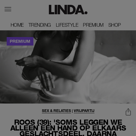
HOME
HOME
TRENDING
TRENDING
LIFESTYLE
LIFESTYLE
PREMIUM
PREMIUM
SHOP
SHOP
SEX & RELATIES
|
VRIJPARTIJ
ROOS (39): 'SOMS LEGGEN WE
ALLEEN EEN HAND OP ELKAARS
GESLACHTSDEEL, DAARNA