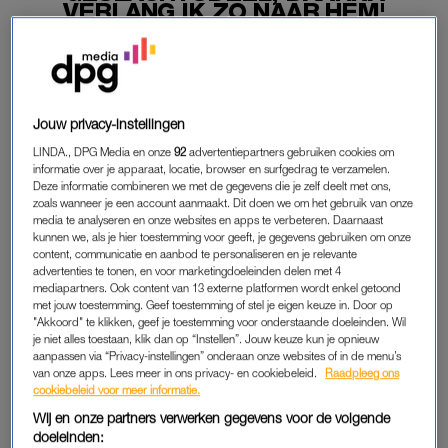
VERLANG IK ZO NAAR HEM'
12-06-2026
|
CORINE KOOLE
PREMIUM
Jouw privacy-instellingen
LEES VERDER MET
LINDA., DPG Media en onze
92
advertentiepartners gebruiken cookies om
informatie over je apparaat, locatie, browser en surfgedrag te verzamelen.
PREMIUM
Deze informatie combineren we met de gegevens die je zelf deelt met ons,
zoals wanneer je een account aanmaakt. Dit doen we om het gebruik van onze
media te analyseren en onze websites en apps te verbeteren. Daarnaast
kunnen we, als je hier toestemming voor geeft, je gegevens gebruiken om onze
Krijg onbeperkt toegang tot alle
content, communicatie en aanbod te personaliseren en je relevante
artikelen
advertenties te tonen, en voor marketingdoeleinden delen met 4
mediapartners. Ook content van 13 externe platformen wordt enkel getoond
Lees LINDA.magazine online
met jouw toestemming. Geef toestemming of stel je eigen keuze in. Door op
"Akkoord" te klikken, geef je toestemming voor onderstaande doeleinden. Wil
je niet alles toestaan, klik dan op “Instellen”. Jouw keuze kun je opnieuw
Geniet van te gekke winacties en
aanpassen via “Privacy-instellingen” onderaan onze websites of in de menu’s
lekkere puzzels
van onze apps. Lees meer in ons privacy- en cookiebeleid.
Raadpleeg ons
cookiebeleid voor meer informatie.
Maandelijks opzegbaar
Wij en onze partners verwerken gegevens voor de volgende
doeleinden: