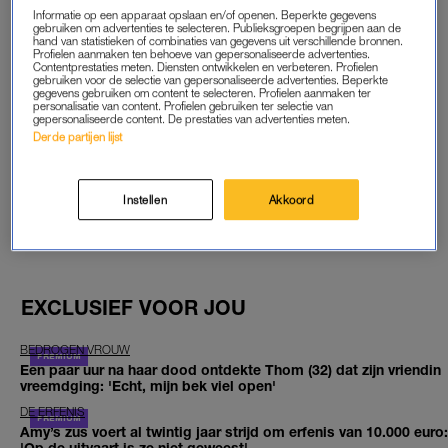
Informatie op een apparaat opslaan en/of openen. Beperkte gegevens
START GRATIS MAAND
gebruiken om advertenties te selecteren. Publieksgroepen begrijpen aan de
hand van statistieken of combinaties van gegevens uit verschillende bronnen.
Profielen aanmaken ten behoeve van gepersonaliseerde advertenties.
Contentprestaties meten. Diensten ontwikkelen en verbeteren. Profielen
Daarna €5,95 per maand
gebruiken voor de selectie van gepersonaliseerde advertenties. Beperkte
gegevens gebruiken om content te selecteren. Profielen aanmaken ter
personalisatie van content. Profielen gebruiken ter selectie van
Al abonnee? Log in
gepersonaliseerde content. De prestaties van advertenties meten.
Derde partijen lijst
Instellen
Akkoord
GOED ARTIKEL? DELEN MAAR.
EXCLUSIEF VOOR JOU
BEDROGEN VROUW
Een paar uur na haar dood ontdekte Thom (32) dat zijn vriendin
vreemdging: 'Echt, mijn bek viel open'
DE ERFENIS
Amy’s zus voert al twintig jaar strijd om erfenis van 10.000 euro:
'Op de uitvaart is ze niet geweest'