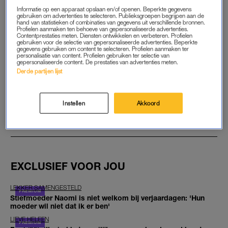
Informatie op een apparaat opslaan en/of openen. Beperkte gegevens
gebruiken om advertenties te selecteren. Publieksgroepen begrijpen aan de
hand van statistieken of combinaties van gegevens uit verschillende bronnen.
START GRATIS MAAND
Profielen aanmaken ten behoeve van gepersonaliseerde advertenties.
Contentprestaties meten. Diensten ontwikkelen en verbeteren. Profielen
gebruiken voor de selectie van gepersonaliseerde advertenties. Beperkte
Daarna €5,95 per maand
gegevens gebruiken om content te selecteren. Profielen aanmaken ter
personalisatie van content. Profielen gebruiken ter selectie van
gepersonaliseerde content. De prestaties van advertenties meten.
Al abonnee? Log in
Derde partijen lijst
Instellen
Akkoord
GOED ARTIKEL? DELEN MAAR.
EXCLUSIEF VOOR JOU
LEKKER SAMENGESTELD
Stiefmoeder Naomi is niet welkom bij verjaardagen: 'Hun
moeder wil niet dat ik er ben'
LIEVE HELEEN