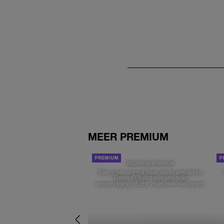
MEER PREMIUM
BEDROGEN VROUW
Een paar uur na haar dood ontdekte
Thom (32) dat zijn vriendin
vreemdging: 'Echt, mijn bek viel open'