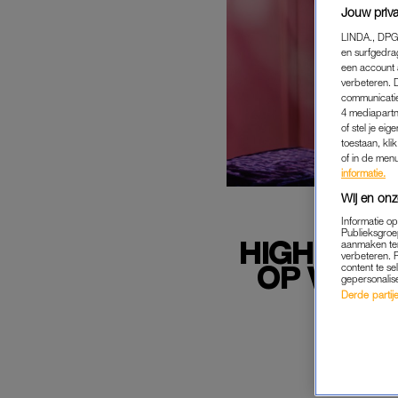
Jouw priva
LINDA., DPG
en surfgedra
een account 
verbeteren. 
communicatie
4 mediapartn
of stel je ei
toestaan, kli
of in de men
informatie.
Wij en onz
Informatie o
Publieksgroe
HIGH-CLAS
aanmaken ten
verbeteren. 
OP VAKA
content te se
gepersonalis
Derde partijen