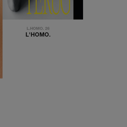
L.HOMO. 26
de kouwe kant
L'HOMO.
DE KOUWE KA