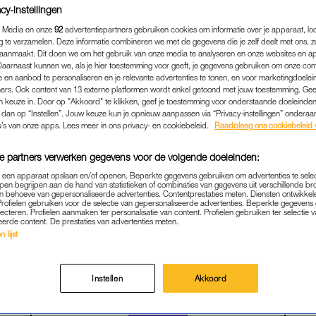
cy-instellingen
 Media en onze
92
advertentiepartners gebruiken cookies om informatie over je apparaat, lo
g te verzamelen. Deze informatie combineren we met de gegevens die je zelf deelt met ons, z
aanmaakt. Dit doen we om het gebruik van onze media te analyseren en onze websites en a
Daarnaast kunnen we, als je hier toestemming voor geeft, je gegevens gebruiken om onze con
 en aanbod te personaliseren en je relevante advertenties te tonen, en voor marketingdoele
ers. Ook content van 13 externe platformen wordt enkel getoond met jouw toestemming. Ge
gen keuze in. Door op "Akkoord" te klikken, geef je toestemming voor onderstaande doeleinden. 
k dan op “Instellen”. Jouw keuze kun je opnieuw aanpassen via “Privacy-instellingen” ondera
u’s van onze apps. Lees meer in ons privacy- en cookiebeleid.
Raadpleeg ons cookiebeleid 
e partners verwerken gegevens voor de volgende doeleinden:
PREMIUM
|
AMBER
p een apparaat opslaan en/of openen. Beperkte gegevens gebruiken om advertenties te sele
pen begrijpen aan de hand van statistieken of combinaties van gegevens uit verschillende br
S ESCORT AMBER: 'HIJ W
 behoeve van gepersonaliseerde advertenties. Contentprestaties meten. Diensten ontwikkel
Profielen gebruiken voor de selectie van gepersonaliseerde advertenties. Beperkte gegeven
NTIE, OMGEREKEND KOST
lecteren. Profielen aanmaken ter personalisatie van content. Profielen gebruiken ter selectie 
eerde content. De prestaties van advertenties meten.
ZO'N 20.000 EURO'
 lijst
10-05-2026
|
AMBER
Instellen
Akkoord
PREMIUM