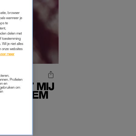
catie, browser
oals wanneer je
pps te
tent,
inden delen met
ef toestemming
Wil je niet alles
an onze websites
voor meer
cteren.
onnen. Profielen
IL MET MIJ
en en
s gebruiken om
 DAT HEM
van