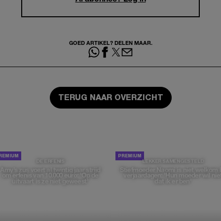
GOED ARTIKEL? DELEN MAAR.
TERUG NAAR OVERZICHT
DE ERFENIS
LEKKER SAMENGESTELD
Amy’s zus voert al twintig jaar strijd
Stiefmoeder Naomi is niet welkom b
om erfenis van 10.000 euro: 'Op de
verjaardagen: 'Hun moeder wil nie
uitvaart is ze niet geweest'
dat ik er ben'