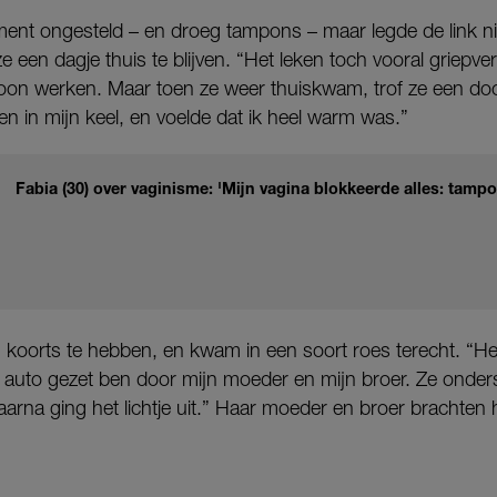
nt ongesteld – en droeg tampons – maar legde de link niet
e een dagje thuis te blijven. “Het leken toch vooral griepve
on werken. Maar toen ze weer thuiskwam, trof ze een doo
 en in mijn keel, en voelde dat ik heel warm was.”
Fabia (30) over vaginisme: 'Mijn vagina blokkeerde alles: tampon
koorts te hebben, en kwam in een soort roes terecht. “Het
 de auto gezet ben door mijn moeder en mijn broer. Ze ond
 Daarna ging het lichtje uit.” Haar moeder en broer brachten