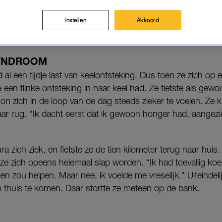
’.
Instellen
Akkoord
dzaam, maar je
kunt er in het ergste geval aan overlijden
.
SYNDROOM
ad al een tijdje last van keelontsteking. Dus toen ze zich op
 een flinke ontsteking in haar keel had. Ze fietste als gewoo
n zich in de loop van de dag steeds zieker te voelen. Ze 
haar rug. “Ik dacht eerst dat ik gewoon honger had, aangezi
ra zich ziek, en fietste ze de tien kilometer terug naar huis.
 ze zich opeens helemaal slap worden. “Ik had toevallig koek
en zou helpen. Maar nee, ik voelde me vreselijk.” Uiteindeli
ch thuis te komen. Daar stortte ze meteen op de bank.