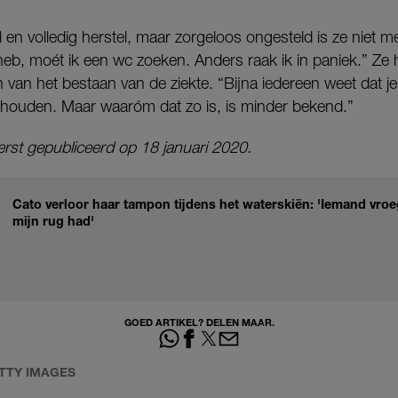
en volledig herstel, maar zorgeloos ongesteld is ze niet m
 heb, moét ik een wc zoeken. Anders raak ik in paniek.” Z
van het bestaan van de ziekte. “Bijna iedereen weet dat 
inhouden. Maar waaróm dat zo is, is minder bekend.”
 eerst gepubliceerd op 18 januari 2020.
Cato verloor haar tampon tijdens het waterskiën: 'Iemand vroeg
mijn rug had'
GOED ARTIKEL? DELEN MAAR.
TTY IMAGES