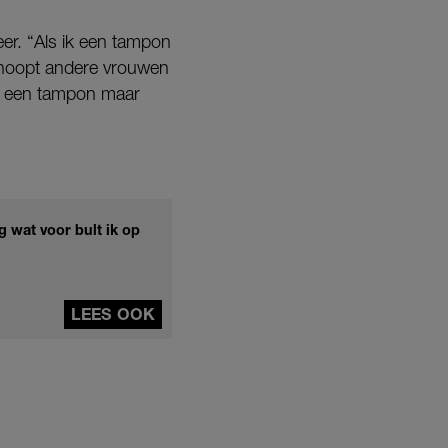
eer. “Als ik een tampon
e hoopt andere vrouwen
je een tampon maar
 wat voor bult ik op
LEES OOK