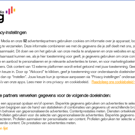
cy-instellingen
 Media en onze
92
advertentiepartners gebruiken cookies om informatie over je apparaat, lo
g te verzamelen. Deze informatie combineren we met de gegevens die je zelf deelt met ons, z
aanmaakt. Dit doen we om het gebruik van onze media te analyseren en onze websites en a
Daarnaast kunnen we, als je hier toestemming voor geeft, je gegevens gebruiken om onze con
 en aanbod te personaliseren en je relevante advertenties te tonen, en voor marketingdoele
ers. Ook content van 13 externe platformen wordt enkel getoond met jouw toestemming. Ge
gen keuze in. Door op "Akkoord" te klikken, geef je toestemming voor onderstaande doeleinden. 
k dan op “Instellen”. Jouw keuze kun je opnieuw aanpassen via “Privacy-instellingen” ondera
PERSOONLIJK
|
INTERVIEW
u’s van onze apps. Lees meer in ons privacy- en cookiebeleid.
Raadpleeg ons cookiebeleid 
32) KREEG TOXIC SHOCK 
e partners verwerken gegevens voor de volgende doeleinden:
TAMPON: ‘HET LICHTJE GIN
p een apparaat opslaan en/of openen. Beperkte gegevens gebruiken om advertenties te sele
pen begrijpen aan de hand van statistieken of combinaties van gegevens uit verschillende br
12-08-2022
|
MARISSA KLAVER
 behoeve van gepersonaliseerde advertenties. Contentprestaties meten. Diensten ontwikkel
Profielen gebruiken voor de selectie van gepersonaliseerde advertenties. Beperkte gegeven
lecteren. Profielen aanmaken ter personalisatie van content. Profielen gebruiken ter selectie 
den voelde Laura Hamberg (32) zich ineens helemaal n
eerde content. De prestaties van advertenties meten.
 lijst
had, maar bleek het Toxic Shock Syndroom (TSS) te h