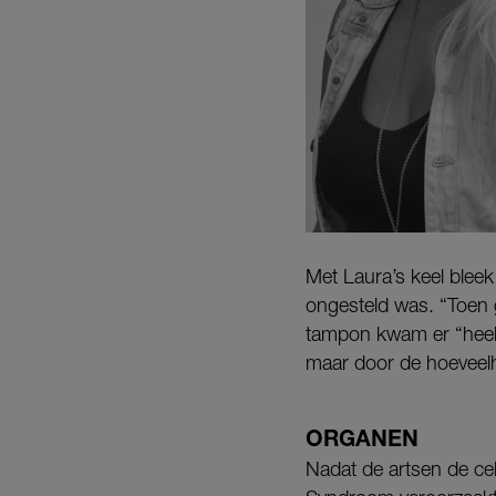
Met Laura’s keel blee
ongesteld was. “Toen g
tampon kwam er “heel v
maar door de hoeveelh
ORGANEN
Nadat de artsen de ce