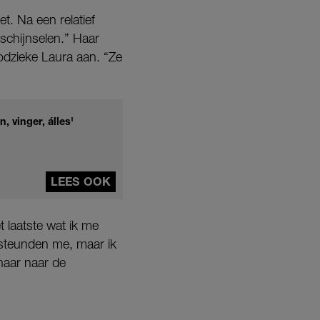
. Na een relatief
rschijnselen.” Haar
dzieke Laura aan. “Ze
, vinger, álles'
LEES OOK
 laatste wat ik me
ersteunden me, maar ik
 haar naar de