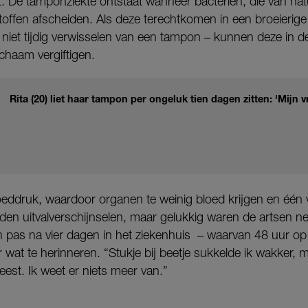
 De tamponziekte ontstaat wanneer bacteriën, die van natu
 stoffen afscheiden. Als deze terechtkomen in een broeierig
 niet tijdig verwisselen van een tampon – kunnen deze in 
chaam vergiftigen.
Rita (20) liet haar tampon per ongeluk tien dagen zitten: 'Mijn v
oeddruk, waardoor organen te weinig bloed krijgen en één v
den uitvalverschijnselen, maar gelukkig waren de artsen net
en pas na vier dagen in het ziekenhuis – waarvan 48 uur op 
wat te herinneren. “Stukje bij beetje sukkelde ik wakker, 
eest. Ik weet er niets meer van.”