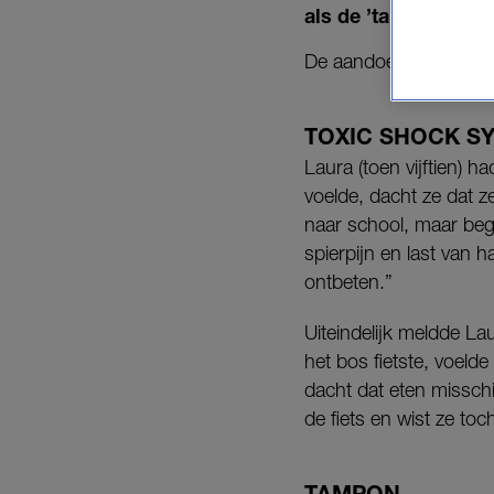
als de ’tamponziekte
De aandoening is zel
TOXIC SHOCK 
Laura (toen vijftien) h
voelde, dacht ze dat ze
naar school, maar bego
spierpijn en last van 
ontbeten.”
Uiteindelijk meldde Lau
het bos fietste, voelde
dacht dat eten misschi
de fiets en wist ze to
TAMPON