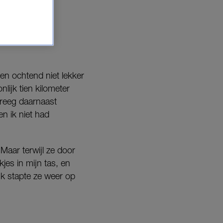
 een ochtend niet lekker
nlijk tien kilometer
kreeg daarnaast
en ik niet had
 Maar terwijl ze door
jes in mijn tas, en
jk stapte ze weer op