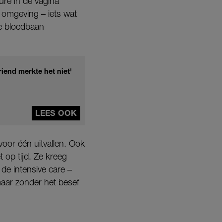
re in de vagina
e omgeving – iets wat
de bloedbaan
riend merkte het niet'
LEES OOK
oor één uitvallen. Ook
 op tijd. Ze kreeg
de intensive care –
maar zonder het besef