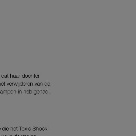
 dat haar dochter
het verwijderen van de
e tampon in heb gehad,
 die het Toxic Shock