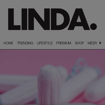
HOME
HOME
TRENDING
TRENDING
LIFESTYLE
LIFESTYLE
PREMIUM
PREMIUM
SHOP
SHOP
MEER
MEER